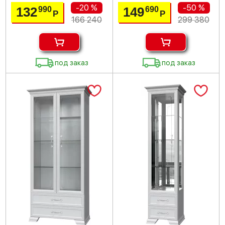
-20 %
-50 %
132
149
990
690
Р
Р
166 240
299 380
под заказ
под заказ