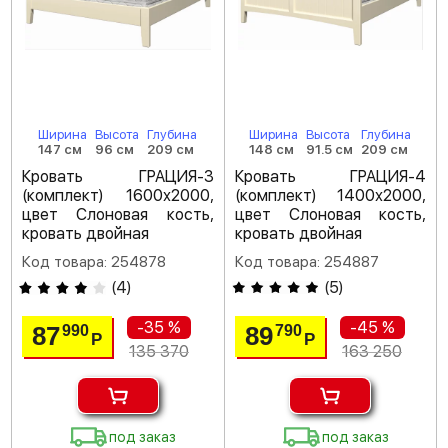
Ширина
Высота
Глубина
Ширина
Высота
Глубина
147 см
96 см
209 см
148 см
91.5 см
209 см
Кровать ГРАЦИЯ-3
Кровать ГРАЦИЯ-4
(комплект) 1600х2000,
(комплект) 1400х2000,
цвет Слоновая кость,
цвет Слоновая кость,
кровать двойная
кровать двойная
Код товара: 254878
Код товара: 254887
(
4
)
(
5
)
-35 %
-45 %
87
89
990
790
Р
Р
135 370
163 250
под заказ
под заказ