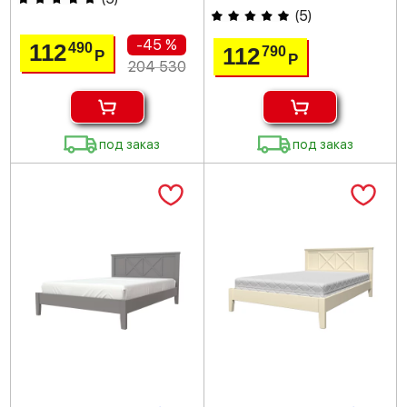
(
5
)
-45 %
112
490
112
790
Р
Р
204 530
под заказ
под заказ