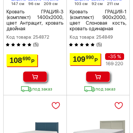
147 см
96 см
209 см
103 см
92 см
211 см
Кровать ГРАЦИЯ-3
Кровать ГРАЦИЯ-1
(комплект) 1400х2000,
(комплект) 900х2000,
цвет Антрацит, кровать
цвет Слоновая кость,
двойная
кровать одинарная
Код товара: 254872
Код товара: 254849
(
5
)
(
5
)
-35 %
109
990
108
690
Р
Р
169 220
под заказ
под заказ