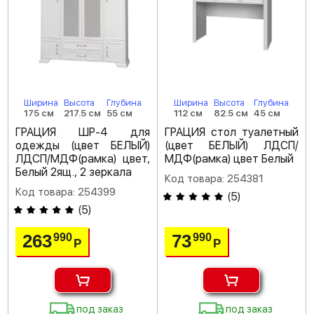
Ширина
Высота
Глубина
Ширина
Высота
Глубина
175 см
217.5 см
55 см
112 см
82.5 см
45 см
ГРАЦИЯ ШР-4 для
ГРАЦИЯ стол туалетный
одежды (цвет БЕЛЫЙ)
(цвет БЕЛЫЙ) ЛДСП/
ЛДСП/МДФ(рамка) цвет,
МДФ(рамка) цвет Белый
Белый 2ящ., 2 зеркала
Код товара: 254381
Код товара: 254399
(
5
)
(
5
)
263
73
990
990
Р
Р
под заказ
под заказ