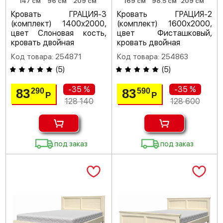
147 см
96 см
209 см
169 см
98.5 см
209 см
Кровать ГРАЦИЯ-3
Кровать ГРАЦИЯ-2
(комплект) 1400х2000,
(комплект) 1600х2000,
цвет Слоновая кость,
цвет Фисташковый,
кровать двойная
кровать двойная
Код товара: 254871
Код товара: 254863
(
5
)
(
5
)
-35 %
-35 %
83
83
290
590
Р
Р
128 140
128 600
под заказ
под заказ