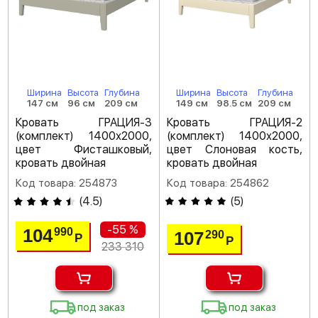
Ширина
Высота
Глубина
Ширина
Высота
Глубина
147 см
96 см
209 см
149 см
98.5 см
209 см
Кровать ГРАЦИЯ-3
Кровать ГРАЦИЯ-2
(комплект) 1400х2000,
(комплект) 1400х2000,
цвет Фисташковый,
цвет Слоновая кость,
кровать двойная
кровать двойная
Код товара: 254873
Код товара: 254862
(
4.5
)
(
5
)
-55 %
104
990
107
290
Р
Р
233 310
под заказ
под заказ