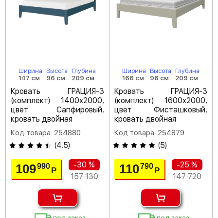
Ширина
Высота
Глубина
Ширина
Высота
Глубина
147 см
96 см
209 см
166 см
96 см
209 см
Кровать ГРАЦИЯ-3
Кровать ГРАЦИЯ-3
(комплект) 1400х2000,
(комплект) 1600х2000,
цвет Сапфировый,
цвет Фисташковый,
кровать двойная
кровать двойная
Код товара: 254880
Код товара: 254879
(
4.5
)
(
5
)
-30 %
-25 %
109
110
990
790
Р
Р
157 130
147 720
под заказ
под заказ