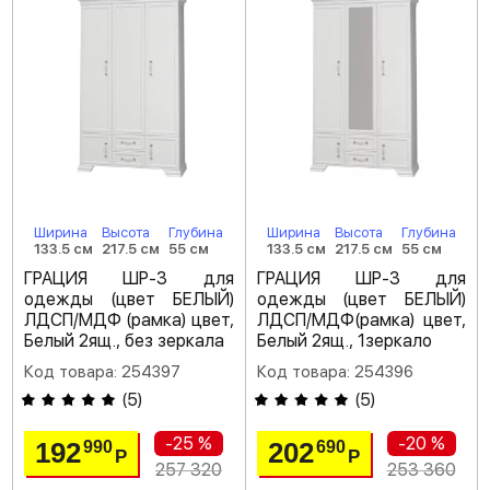
Ширина
Высота
Глубина
Ширина
Высота
Глубина
133.5 см
217.5 см
55 см
133.5 см
217.5 см
55 см
ГРАЦИЯ ШР-3 для
ГРАЦИЯ ШР-3 для
одежды (цвет БЕЛЫЙ)
одежды (цвет БЕЛЫЙ)
ЛДСП/МДФ (рамка) цвет,
ЛДСП/МДФ(рамка) цвет,
Белый 2ящ., без зеркала
Белый 2ящ., 1зеркало
Код товара: 254397
Код товара: 254396
(
5
)
(
5
)
-25 %
-20 %
192
202
990
690
Р
Р
257 320
253 360