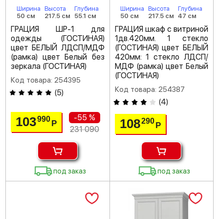
Ширина
Высота
Глубина
Ширина
Высота
Глубина
50 см
217.5 см
55.1 см
50 см
217.5 см
47 см
ГРАЦИЯ ШР-1 для
ГРАЦИЯ шкаф с витриной
одежды (ГОСТИНАЯ)
1дв.420мм. 1 стекло
цвет БЕЛЫЙ ЛДСП/МДФ
(ГОСТИНАЯ) цвет БЕЛЫЙ
(рамка) цвет Белый без
420мм: 1 стекло ЛДСП/
зеркала (ГОСТИНАЯ)
МДФ (рамка) цвет Белый
(ГОСТИНАЯ)
Код товара: 254395
Код товара: 254387
(
5
)
(
4
)
-55 %
103
990
108
290
Р
Р
231 090
под заказ
под заказ