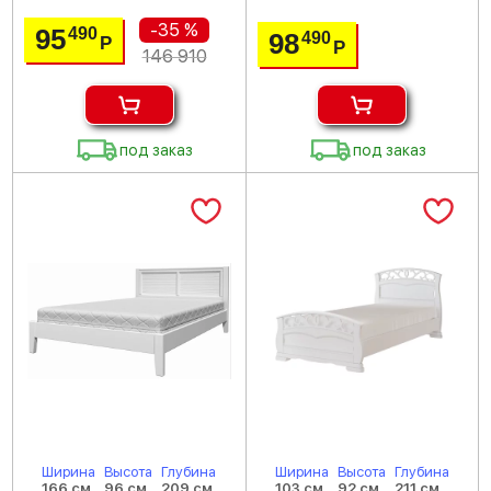
-35 %
95
490
98
490
Р
Р
146 910
под заказ
под заказ
Ширина
Высота
Глубина
Ширина
Высота
Глубина
166 см
96 см
209 см
103 см
92 см
211 см