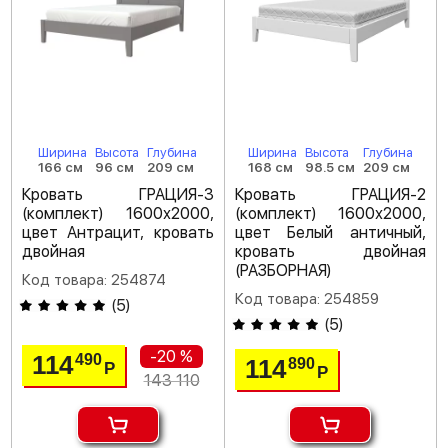
Ширина
Высота
Глубина
Ширина
Высота
Глубина
166 см
96 см
209 см
168 см
98.5 см
209 см
Кровать ГРАЦИЯ-3
Кровать ГРАЦИЯ-2
(комплект) 1600х2000,
(комплект) 1600х2000,
цвет Антрацит, кровать
цвет Белый античный,
двойная
кровать двойная
(РАЗБОРНАЯ)
Код товара: 254874
Код товара: 254859
(
5
)
(
5
)
-20 %
114
490
114
890
Р
Р
143 110