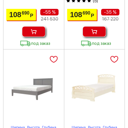
(
5
)
-55 %
-35 %
108
108
690
690
Р
Р
241 530
167 220
под заказ
под заказ
Ширина
Высота
Глубина
Ширина
Высота
Глубина