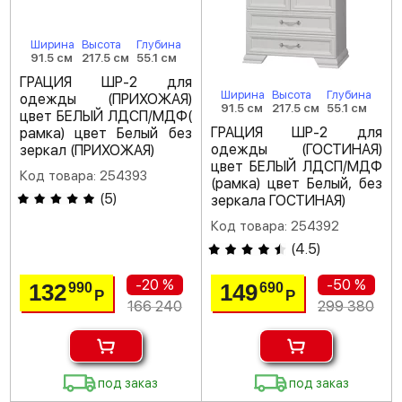
Ширина
Высота
Глубина
91.5 см
217.5 см
55.1 см
ГРАЦИЯ ШР-2 для
Ширина
Высота
Глубина
одежды (ПРИХОЖАЯ)
91.5 см
217.5 см
55.1 см
цвет БЕЛЫЙ ЛДСП/МДФ(
ГРАЦИЯ ШР-2 для
рамка) цвет Белый без
одежды (ГОСТИНАЯ)
зеркал (ПРИХОЖАЯ)
цвет БЕЛЫЙ ЛДСП/МДФ
Код товара: 254393
(рамка) цвет Белый, без
(
5
)
зеркала ГОСТИНАЯ)
Код товара: 254392
(
4.5
)
-20 %
-50 %
132
149
990
690
Р
Р
166 240
299 380
под заказ
под заказ