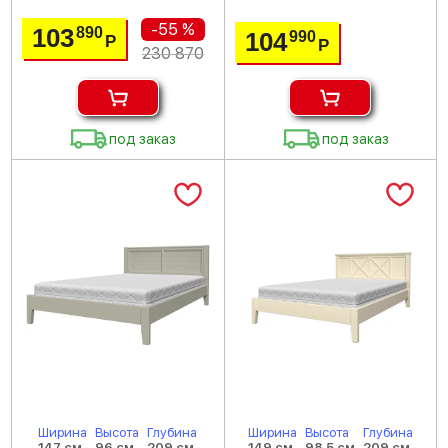
-55 %
103
890
104
990
Р
Р
230 870
под заказ
под заказ
Ширина
Высота
Глубина
Ширина
Высота
Глубина
147 см
96 см
209 см
149 см
98.5 см
209 см