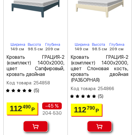
Ширина
Высота
Глубина
Ширина
Высота
Глубина
149 см
98.5 см
209 см
149 см
98.5 см
209 см
Кровать ГРАЦИЯ-2
Кровать ГРАЦИЯ-2
(комплект) 1400х2000,
(комплект) 1400х2000,
цвет Сапфировый,
цвет Слоновая кость,
кровать двойная
кровать двойная
(РАЗБОРНАЯ)
Код товара: 254858
Код товара: 254866
(
5
)
(
5
)
-45 %
112
490
112
790
Р
Р
204 530