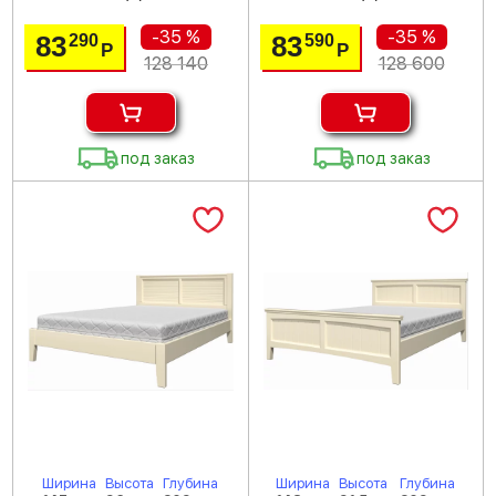
-35 %
-35 %
83
83
290
590
Р
Р
128 140
128 600
под заказ
под заказ
Ширина
Высота
Глубина
Ширина
Высота
Глубина