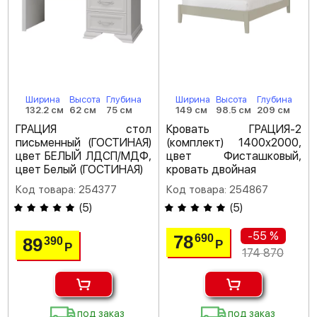
Ширина
Высота
Глубина
Ширина
Высота
Глубина
132.2 см
62 см
75 см
149 см
98.5 см
209 см
ГРАЦИЯ стол
Кровать ГРАЦИЯ-2
письменный (ГОСТИНАЯ)
(комплект) 1400х2000,
цвет БЕЛЫЙ ЛДСП/МДФ,
цвет Фисташковый,
цвет Белый (ГОСТИНАЯ)
кровать двойная
Код товара: 254377
Код товара: 254867
(
5
)
(
5
)
-55 %
78
690
89
390
Р
Р
174 870
под заказ
под заказ