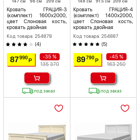
147 см
96 см
209 см
148 см
91.5 см
209 см
Кровать ГРАЦИЯ-3
Кровать ГРАЦИЯ-4
(комплект) 1600х2000,
(комплект) 1400х2000,
цвет Слоновая кость,
цвет Слоновая кость,
кровать двойная
кровать двойная
Код товара: 254878
Код товара: 254887
(
4
)
(
5
)
-35 %
-45 %
87
89
990
790
Р
Р
135 370
163 250
под заказ
под заказ