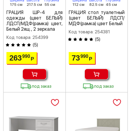
Ширина
Высота
Глубина
Ширина
Высота
Глубина
175 см
217.5 см
55 см
112 см
82.5 см
45 см
ГРАЦИЯ ШР-4 для
ГРАЦИЯ стол туалетный
одежды (цвет БЕЛЫЙ)
(цвет БЕЛЫЙ) ЛДСП/
ЛДСП/МДФ(рамка) цвет,
МДФ(рамка) цвет Белый
Белый 2ящ., 2 зеркала
Код товара: 254381
Код товара: 254399
(
5
)
(
5
)
263
73
990
990
Р
Р
под заказ
под заказ