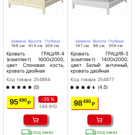
Ширина
Высота
Глубина
Ширина
Высота
Глубина
168 см
91.5 см
209 см
147 см
96 см
209 см
Кровать ГРАЦИЯ-4
Кровать ГРАЦИЯ-3
(комплект) 1600х2000,
(комплект) 1400х2000,
цвет Слоновая кость,
цвет Белый античный,
кровать двойная
кровать двойная
Код товара: 254884
Код товара: 254877
(
5
)
(
4.5
)
-35 %
95
490
98
490
Р
Р
146 910
под заказ
под заказ