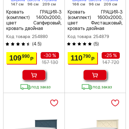
147 см
96 см
209 см
166 см
96 см
209 см
Кровать ГРАЦИЯ-3
Кровать ГРАЦИЯ-3
(комплект) 1400х2000,
(комплект) 1600х2000,
цвет Сапфировый,
цвет Фисташковый,
кровать двойная
кровать двойная
Код товара: 254880
Код товара: 254879
(
4.5
)
(
5
)
-30 %
-25 %
109
110
990
790
Р
Р
157 130
147 720
под заказ
под заказ