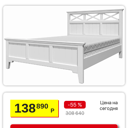
Цена на
138
-55 %
890
сегодня
Р
308 640