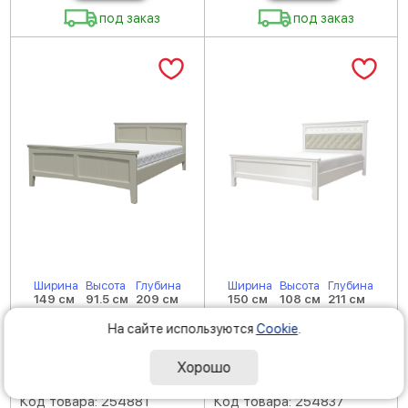
под заказ
под заказ
Ширина
Высота
Глубина
Ширина
Высота
Глубина
149 см
91.5 см
209 см
150 см
108 см
211 см
Кровать ГРАЦИЯ-4
Кровать ГРАЦИЯ
На сайте используются
Cookie
.
(комплект) 1400х2000,
(комплект) 1400х2000,
цвет Фисташковый,
цвет Белый античный,
Хорошо
кровать двойная
кровать двойная
Код товара: 254881
Код товара: 254837