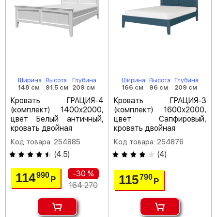
Ширина
Высота
Глубина
Ширина
Высота
Глубина
148 см
91.5 см
209 см
166 см
96 см
209 см
Кровать ГРАЦИЯ-4
Кровать ГРАЦИЯ-3
(комплект) 1400х2000,
(комплект) 1600х2000,
цвет Белый античный,
цвет Сапфировый,
кровать двойная
кровать двойная
Код товара: 254885
Код товара: 254876
(
4.5
)
(
4
)
-30 %
114
990
115
790
Р
Р
164 270