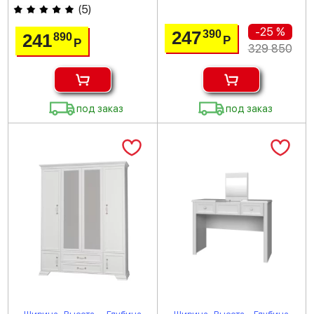
(
5
)
-25 %
247
390
241
890
Р
Р
329 850
под заказ
под заказ