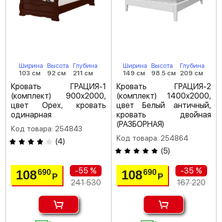
Ширина
Высота
Глубина
Ширина
Высота
Глубина
103 см
92 см
211 см
149 см
98.5 см
209 см
Кровать ГРАЦИЯ-1
Кровать ГРАЦИЯ-2
(комплект) 900х2000,
(комплект) 1400х2000,
цвет Орех, кровать
цвет Белый античный,
одинарная
кровать двойная
(РАЗБОРНАЯ)
Код товара: 254843
Код товара: 254864
(
4
)
(
5
)
-55 %
-35 %
108
108
690
690
Р
Р
241 530
167 220