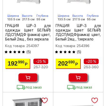
Ширина
Высота
Глубина
Ширина
Высота
Глубина
133.5 см
217.5 см
55 см
133.5 см
217.5 см
55 см
ГРАЦИЯ ШР-3 для
ГРАЦИЯ ШР-3 для
одежды (цвет БЕЛЫЙ)
одежды (цвет БЕЛЫЙ)
ЛДСП/МДФ (рамка) цвет,
ЛДСП/МДФ(рамка) цвет,
Белый 2ящ., без зеркала
Белый 2ящ., 1зеркало
Код товара: 254397
Код товара: 254396
(
5
)
(
5
)
-25 %
-20 %
192
202
990
690
Р
Р
257 320
253 360
под заказ
под заказ