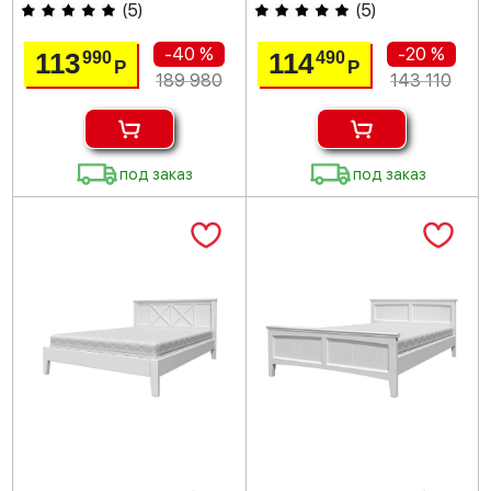
(
5
)
(
5
)
-40 %
-20 %
113
114
990
490
Р
Р
189 980
143 110
под заказ
под заказ