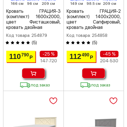
166 см
96 см
209 см
149 см
98.5 см
209 см
Кровать ГРАЦИЯ-3
Кровать ГРАЦИЯ-2
(комплект) 1600х2000,
(комплект) 1400х2000,
цвет Фисташковый,
цвет Сапфировый,
кровать двойная
кровать двойная
Код товара: 254879
Код товара: 254858
(
5
)
(
5
)
-25 %
-45 %
110
112
790
490
Р
Р
147 720
204 530
под заказ
под заказ