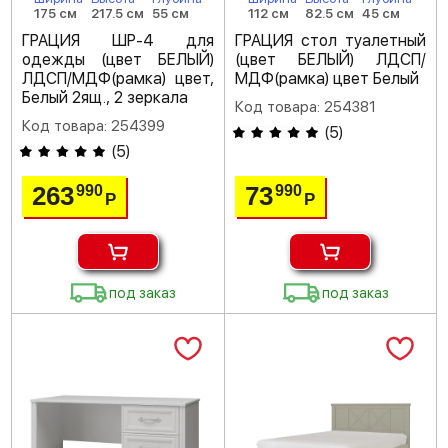
175 см
217.5 см
55 см
112 см
82.5 см
45 см
ГРАЦИЯ ШР-4 для
ГРАЦИЯ стол туалетный
одежды (цвет БЕЛЫЙ)
(цвет БЕЛЫЙ) ЛДСП/
ЛДСП/МДФ(рамка) цвет,
МДФ(рамка) цвет Белый
Белый 2ящ., 2 зеркала
Код товара: 254381
Код товара: 254399
(
5
)
(
5
)
263
73
990
990
Р
Р
под заказ
под заказ