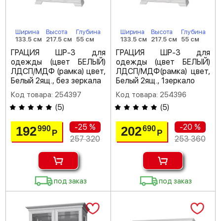
Ширина
Высота
Глубина
Ширина
Высота
Глубина
133.5 см
217.5 см
55 см
133.5 см
217.5 см
55 см
ГРАЦИЯ ШР-3 для
ГРАЦИЯ ШР-3 для
одежды (цвет БЕЛЫЙ)
одежды (цвет БЕЛЫЙ)
ЛДСП/МДФ (рамка) цвет,
ЛДСП/МДФ(рамка) цвет,
Белый 2ящ., без зеркала
Белый 2ящ., 1зеркало
Код товара: 254397
Код товара: 254396
(
5
)
(
5
)
-25 %
-20 %
192
202
990
690
Р
Р
257 320
253 360
под заказ
под заказ