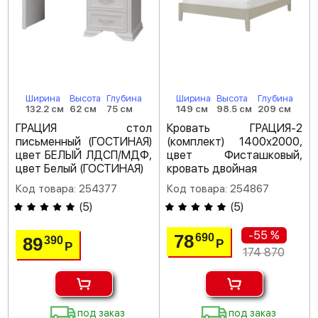
Ширина
Высота
Глубина
Ширина
Высота
Глубина
132.2 см
62 см
75 см
149 см
98.5 см
209 см
ГРАЦИЯ стол
Кровать ГРАЦИЯ-2
письменный (ГОСТИНАЯ)
(комплект) 1400х2000,
цвет БЕЛЫЙ ЛДСП/МДФ,
цвет Фисташковый,
цвет Белый (ГОСТИНАЯ)
кровать двойная
Код товара: 254377
Код товара: 254867
(
5
)
(
5
)
-55 %
78
690
89
390
Р
Р
174 870
под заказ
под заказ