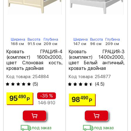
Ширина
Высота
Глубина
Ширина
Высота
Глубина
168 см
91.5 см
209 см
147 см
96 см
209 см
Кровать ГРАЦИЯ-4
Кровать ГРАЦИЯ-3
(комплект) 1600х2000,
(комплект) 1400х2000,
цвет Слоновая кость,
цвет Белый античный,
кровать двойная
кровать двойная
Код товара: 254884
Код товара: 254877
(
5
)
(
4.5
)
-35 %
95
490
98
490
Р
Р
146 910
под заказ
под заказ