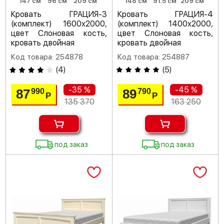
147 см
96 см
209 см
148 см
91.5 см
209 см
Кровать ГРАЦИЯ-3
Кровать ГРАЦИЯ-4
(комплект) 1600х2000,
(комплект) 1400х2000,
цвет Слоновая кость,
цвет Слоновая кость,
кровать двойная
кровать двойная
Код товара: 254878
Код товара: 254887
(
4
)
(
5
)
-35 %
-45 %
87
89
990
790
Р
Р
135 370
163 250
под заказ
под заказ