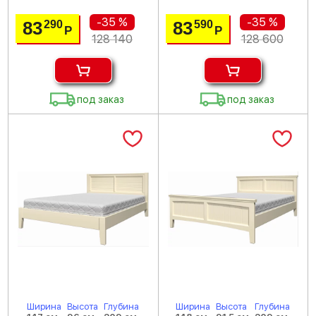
-35 %
-35 %
83
83
290
590
Р
Р
128 140
128 600
под заказ
под заказ
Ширина
Высота
Глубина
Ширина
Высота
Глубина