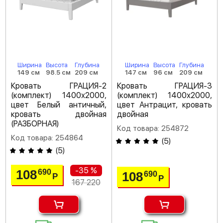
Ширина
Высота
Глубина
Ширина
Высота
Глубина
149 см
98.5 см
209 см
147 см
96 см
209 см
Кровать ГРАЦИЯ-2
Кровать ГРАЦИЯ-3
(комплект) 1400х2000,
(комплект) 1400х2000,
цвет Белый античный,
цвет Антрацит, кровать
кровать двойная
двойная
(РАЗБОРНАЯ)
Код товара: 254872
Код товара: 254864
(
5
)
(
5
)
-35 %
108
690
108
690
Р
Р
167 220