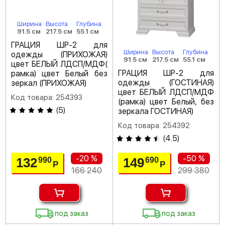
Ширина
Высота
Глубина
91.5 см
217.5 см
55.1 см
ГРАЦИЯ ШР-2 для
Ширина
Высота
Глубина
одежды (ПРИХОЖАЯ)
91.5 см
217.5 см
55.1 см
цвет БЕЛЫЙ ЛДСП/МДФ(
ГРАЦИЯ ШР-2 для
рамка) цвет Белый без
одежды (ГОСТИНАЯ)
зеркал (ПРИХОЖАЯ)
цвет БЕЛЫЙ ЛДСП/МДФ
Код товара: 254393
(рамка) цвет Белый, без
(
5
)
зеркала ГОСТИНАЯ)
Код товара: 254392
(
4.5
)
-20 %
-50 %
132
149
990
690
Р
Р
166 240
299 380
под заказ
под заказ