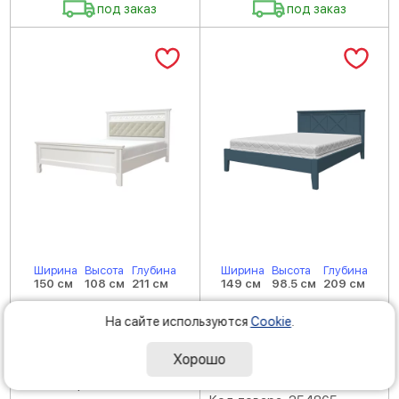
под заказ
под заказ
Ширина
Высота
Глубина
Ширина
Высота
Глубина
150 см
108 см
211 см
149 см
98.5 см
209 см
Кровать ГРАЦИЯ
Кровать ГРАЦИЯ-2
На сайте используются
Cookie
.
(комплект) 1400х2000,
(комплект) 1400х2000,
цвет Белый античный,
цвет Сапфировый,
кровать двойная
кровать двойная
Хорошо
(РАЗБОРНАЯ)
Код товара: 254837