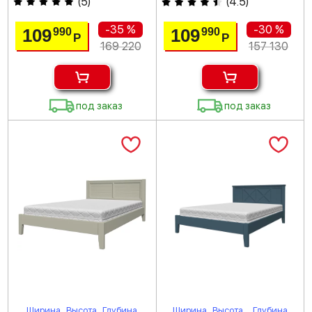
(
5
)
(
4.5
)
-35 %
-30 %
109
109
990
990
Р
Р
169 220
157 130
под заказ
под заказ
Ширина
Высота
Глубина
Ширина
Высота
Глубина