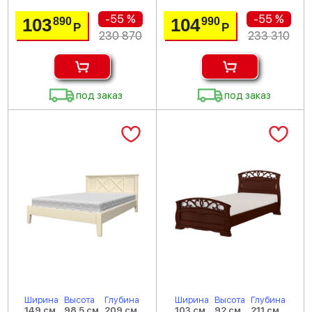
-55 %
-55 %
103
104
890
990
Р
Р
230 870
233 310
под заказ
под заказ
Ширина
Высота
Глубина
Ширина
Высота
Глубина
149 см
98.5 см
209 см
103 см
92 см
211 см