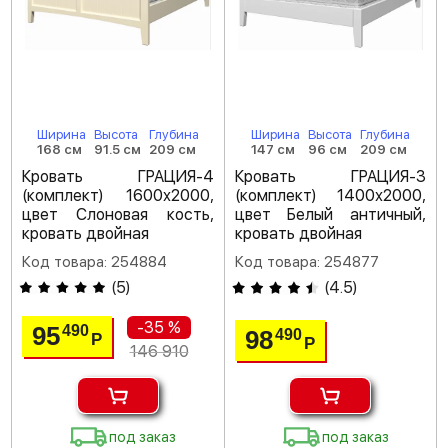
Ширина
Высота
Глубина
Ширина
Высота
Глубина
168 см
91.5 см
209 см
147 см
96 см
209 см
Кровать ГРАЦИЯ-4
Кровать ГРАЦИЯ-3
(комплект) 1600х2000,
(комплект) 1400х2000,
цвет Слоновая кость,
цвет Белый античный,
кровать двойная
кровать двойная
Код товара: 254884
Код товара: 254877
(
5
)
(
4.5
)
-35 %
95
490
98
490
Р
Р
146 910
под заказ
под заказ