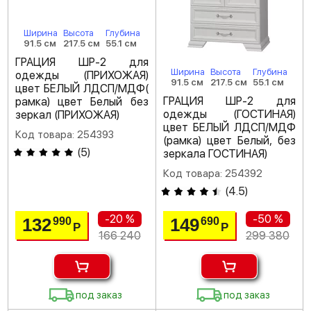
Ширина
Высота
Глубина
91.5 см
217.5 см
55.1 см
ГРАЦИЯ ШР-2 для
Ширина
Высота
Глубина
одежды (ПРИХОЖАЯ)
91.5 см
217.5 см
55.1 см
цвет БЕЛЫЙ ЛДСП/МДФ(
ГРАЦИЯ ШР-2 для
рамка) цвет Белый без
одежды (ГОСТИНАЯ)
зеркал (ПРИХОЖАЯ)
цвет БЕЛЫЙ ЛДСП/МДФ
Код товара: 254393
(рамка) цвет Белый, без
(
5
)
зеркала ГОСТИНАЯ)
Код товара: 254392
(
4.5
)
-20 %
-50 %
132
149
990
690
Р
Р
166 240
299 380
под заказ
под заказ