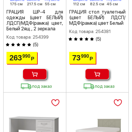
175 см
217.5 см
55 см
112 см
82.5 см
45 см
ГРАЦИЯ ШР-4 для
ГРАЦИЯ стол туалетный
одежды (цвет БЕЛЫЙ)
(цвет БЕЛЫЙ) ЛДСП/
ЛДСП/МДФ(рамка) цвет,
МДФ(рамка) цвет Белый
Белый 2ящ., 2 зеркала
Код товара: 254381
Код товара: 254399
(
5
)
(
5
)
263
73
990
990
Р
Р
под заказ
под заказ