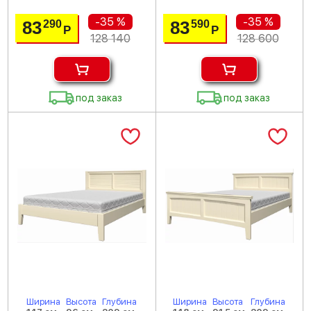
-35 %
-35 %
83
83
290
590
Р
Р
128 140
128 600
под заказ
под заказ
Ширина
Высота
Глубина
Ширина
Высота
Глубина