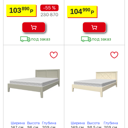
-55 %
103
890
104
990
Р
Р
230 870
под заказ
под заказ
Ширина
Высота
Глубина
Ширина
Высота
Глубина
147 см
96 см
209 см
149 см
98.5 см
209 см