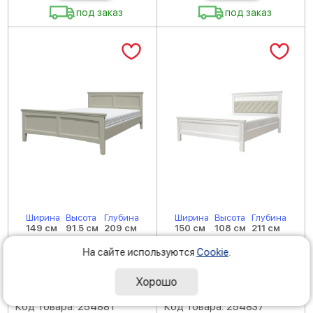
под заказ
под заказ
Ширина
Высота
Глубина
Ширина
Высота
Глубина
149 см
91.5 см
209 см
150 см
108 см
211 см
Кровать ГРАЦИЯ-4
Кровать ГРАЦИЯ
На сайте используются
Cookie
.
(комплект) 1400х2000,
(комплект) 1400х2000,
цвет Фисташковый,
цвет Белый античный,
Хорошо
кровать двойная
кровать двойная
Код товара: 254881
Код товара: 254837