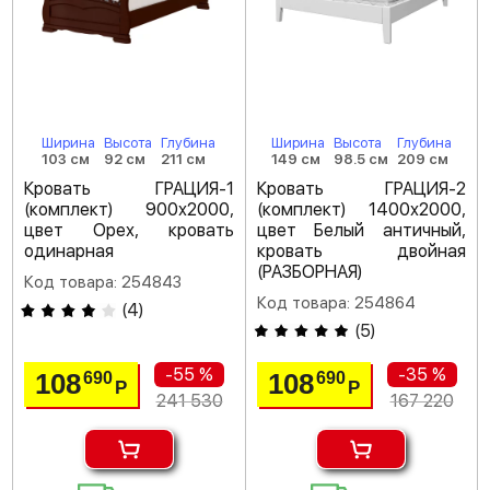
Ширина
Высота
Глубина
Ширина
Высота
Глубина
103 см
92 см
211 см
149 см
98.5 см
209 см
Кровать ГРАЦИЯ-1
Кровать ГРАЦИЯ-2
(комплект) 900х2000,
(комплект) 1400х2000,
цвет Орех, кровать
цвет Белый античный,
одинарная
кровать двойная
(РАЗБОРНАЯ)
Код товара: 254843
Код товара: 254864
(
4
)
(
5
)
-55 %
-35 %
108
108
690
690
Р
Р
241 530
167 220