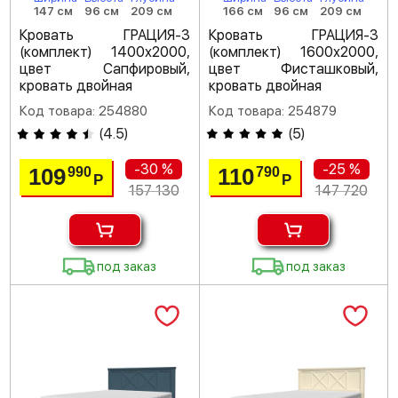
147 см
96 см
209 см
166 см
96 см
209 см
Кровать ГРАЦИЯ-3
Кровать ГРАЦИЯ-3
(комплект) 1400х2000,
(комплект) 1600х2000,
цвет Сапфировый,
цвет Фисташковый,
кровать двойная
кровать двойная
Код товара: 254880
Код товара: 254879
(
4.5
)
(
5
)
-30 %
-25 %
109
110
990
790
Р
Р
157 130
147 720
под заказ
под заказ