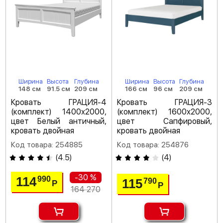
Ширина
Высота
Глубина
Ширина
Высота
Глубина
148 см
91.5 см
209 см
166 см
96 см
209 см
Кровать ГРАЦИЯ-4
Кровать ГРАЦИЯ-3
(комплект) 1400х2000,
(комплект) 1600х2000,
цвет Белый античный,
цвет Сапфировый,
кровать двойная
кровать двойная
Код товара: 254885
Код товара: 254876
(
4.5
)
(
4
)
-30 %
114
990
115
790
Р
Р
164 270