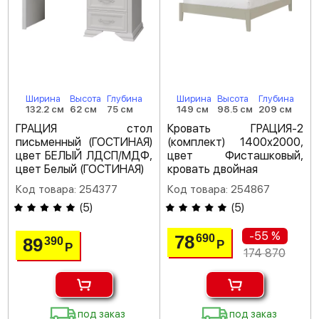
Ширина
Высота
Глубина
Ширина
Высота
Глубина
132.2 см
62 см
75 см
149 см
98.5 см
209 см
ГРАЦИЯ стол
Кровать ГРАЦИЯ-2
письменный (ГОСТИНАЯ)
(комплект) 1400х2000,
цвет БЕЛЫЙ ЛДСП/МДФ,
цвет Фисташковый,
цвет Белый (ГОСТИНАЯ)
кровать двойная
Код товара: 254377
Код товара: 254867
(
5
)
(
5
)
-55 %
78
690
89
390
Р
Р
174 870
под заказ
под заказ