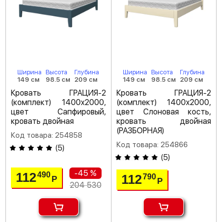
Ширина
Высота
Глубина
Ширина
Высота
Глубина
149 см
98.5 см
209 см
149 см
98.5 см
209 см
Кровать ГРАЦИЯ-2
Кровать ГРАЦИЯ-2
(комплект) 1400х2000,
(комплект) 1400х2000,
цвет Сапфировый,
цвет Слоновая кость,
кровать двойная
кровать двойная
(РАЗБОРНАЯ)
Код товара: 254858
Код товара: 254866
(
5
)
(
5
)
-45 %
112
490
112
790
Р
Р
204 530