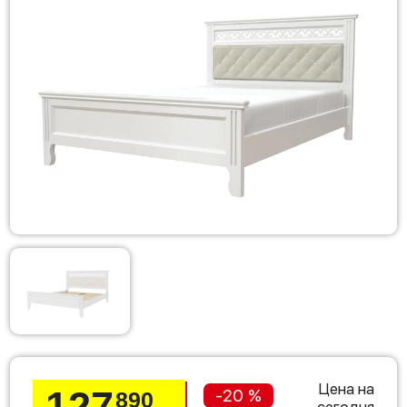
Цена на
127
-20 %
890
сегодня