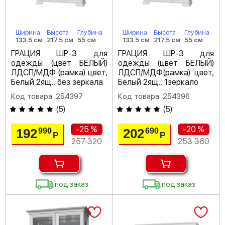
Ширина
Высота
Глубина
Ширина
Высота
Глубина
133.5 см
217.5 см
55 см
133.5 см
217.5 см
55 см
ГРАЦИЯ ШР-3 для
ГРАЦИЯ ШР-3 для
одежды (цвет БЕЛЫЙ)
одежды (цвет БЕЛЫЙ)
ЛДСП/МДФ (рамка) цвет,
ЛДСП/МДФ(рамка) цвет,
Белый 2ящ., без зеркала
Белый 2ящ., 1зеркало
Код товара: 254397
Код товара: 254396
(
5
)
(
5
)
-25 %
-20 %
192
202
990
690
Р
Р
257 320
253 360
под заказ
под заказ