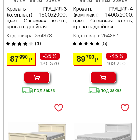
147 см
96 см
209 см
148 см
91.5 см
209 см
Кровать ГРАЦИЯ-3
Кровать ГРАЦИЯ-4
(комплект) 1600х2000,
(комплект) 1400х2000,
цвет Слоновая кость,
цвет Слоновая кость,
кровать двойная
кровать двойная
Код товара: 254878
Код товара: 254887
(
4
)
(
5
)
-35 %
-45 %
87
89
990
790
Р
Р
135 370
163 250
под заказ
под заказ