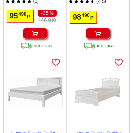
(
5
)
(
4.5
)
-35 %
95
490
98
490
Р
Р
146 910
под заказ
под заказ
Ширина
Высота
Глубина
Ширина
Высота
Глубина