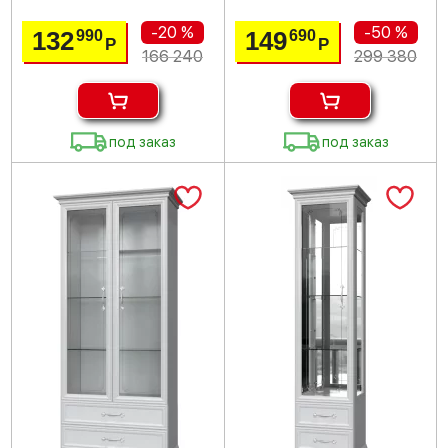
-20 %
-50 %
132
149
990
690
Р
Р
166 240
299 380
под заказ
под заказ