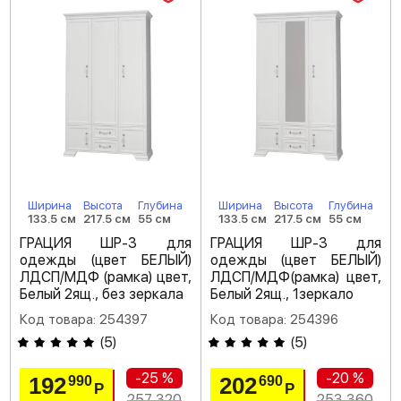
Ширина
Высота
Глубина
Ширина
Высота
Глубина
133.5 см
217.5 см
55 см
133.5 см
217.5 см
55 см
ГРАЦИЯ ШР-3 для
ГРАЦИЯ ШР-3 для
одежды (цвет БЕЛЫЙ)
одежды (цвет БЕЛЫЙ)
ЛДСП/МДФ (рамка) цвет,
ЛДСП/МДФ(рамка) цвет,
Белый 2ящ., без зеркала
Белый 2ящ., 1зеркало
Код товара: 254397
Код товара: 254396
(
5
)
(
5
)
-25 %
-20 %
192
202
990
690
Р
Р
257 320
253 360