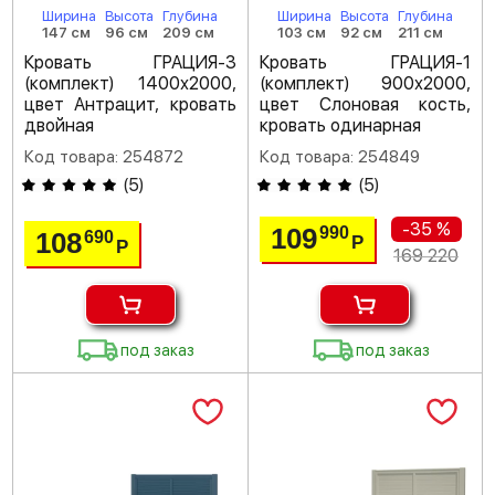
Ширина
Высота
Глубина
Ширина
Высота
Глубина
147 см
96 см
209 см
103 см
92 см
211 см
Кровать ГРАЦИЯ-3
Кровать ГРАЦИЯ-1
(комплект) 1400х2000,
(комплект) 900х2000,
цвет Антрацит, кровать
цвет Слоновая кость,
двойная
кровать одинарная
Код товара: 254872
Код товара: 254849
(
5
)
(
5
)
-35 %
109
990
108
690
Р
Р
169 220
под заказ
под заказ