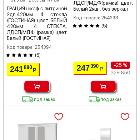
91.5 см
217.5 см
47 см
ЛДСП/МДФ(рамка) цвет,
ГРАЦИЯ шкаф с витриной
Белый 2ящ., без зеркал
2дв.420мм. 4 стекла
Код товара: 254398
(ГОСТИНАЯ) цвет БЕЛЫЙ
(
5
)
420мм: 4 СТЕКЛА,
ЛДСП/МДФ (рамка) цвет
Белый (ГОСТИНАЯ)
Код товара: 254394
(
5
)
-25 %
247
390
241
890
Р
Р
329 850
под заказ
под заказ