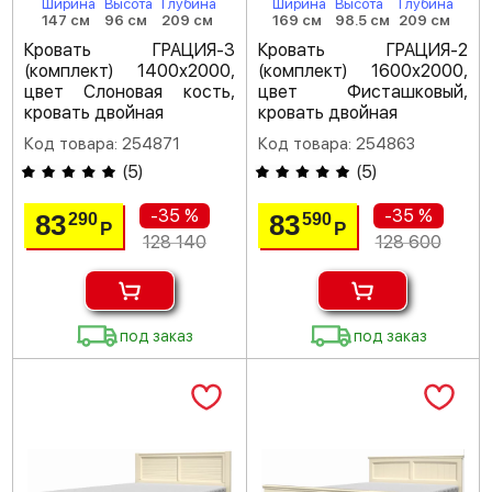
Ширина
Высота
Глубина
Ширина
Высота
Глубина
147 см
96 см
209 см
169 см
98.5 см
209 см
Кровать ГРАЦИЯ-3
Кровать ГРАЦИЯ-2
(комплект) 1400х2000,
(комплект) 1600х2000,
цвет Слоновая кость,
цвет Фисташковый,
кровать двойная
кровать двойная
Код товара: 254871
Код товара: 254863
(
5
)
(
5
)
-35 %
-35 %
83
83
290
590
Р
Р
128 140
128 600
под заказ
под заказ