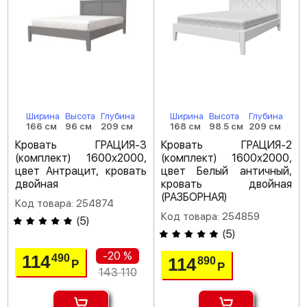
Ширина
Высота
Глубина
Ширина
Высота
Глубина
166 см
96 см
209 см
168 см
98.5 см
209 см
Кровать ГРАЦИЯ-3
Кровать ГРАЦИЯ-2
(комплект) 1600х2000,
(комплект) 1600х2000,
цвет Антрацит, кровать
цвет Белый античный,
двойная
кровать двойная
(РАЗБОРНАЯ)
Код товара: 254874
Код товара: 254859
(
5
)
(
5
)
-20 %
114
490
114
890
Р
Р
143 110