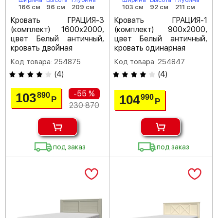
166 см
96 см
209 см
103 см
92 см
211 см
Кровать ГРАЦИЯ-3
Кровать ГРАЦИЯ-1
(комплект) 1600х2000,
(комплект) 900х2000,
цвет Белый античный,
цвет Белый античный,
кровать двойная
кровать одинарная
Код товара: 254875
Код товара: 254847
(
4
)
(
4
)
-55 %
103
890
104
990
Р
Р
230 870
под заказ
под заказ