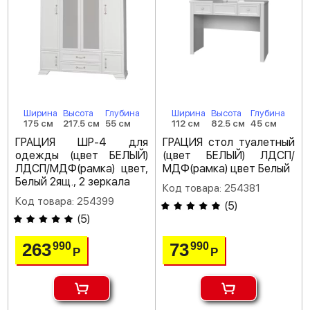
Ширина
Высота
Глубина
Ширина
Высота
Глубина
175 см
217.5 см
55 см
112 см
82.5 см
45 см
ГРАЦИЯ ШР-4 для
ГРАЦИЯ стол туалетный
одежды (цвет БЕЛЫЙ)
(цвет БЕЛЫЙ) ЛДСП/
ЛДСП/МДФ(рамка) цвет,
МДФ(рамка) цвет Белый
Белый 2ящ., 2 зеркала
Код товара: 254381
Код товара: 254399
(
5
)
(
5
)
263
73
990
990
Р
Р