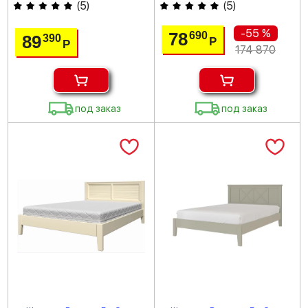
(
5
)
(
5
)
-55 %
78
690
89
390
Р
Р
174 870
под заказ
под заказ