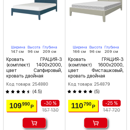
Ширина
Высота
Глубина
Ширина
Высота
Глубина
147 см
96 см
209 см
166 см
96 см
209 см
Кровать ГРАЦИЯ-3
Кровать ГРАЦИЯ-3
(комплект) 1400х2000,
(комплект) 1600х2000,
цвет Сапфировый,
цвет Фисташковый,
кровать двойная
кровать двойная
Код товара: 254880
Код товара: 254879
(
4.5
)
(
5
)
-30 %
-25 %
109
110
990
790
Р
Р
157 130
147 720