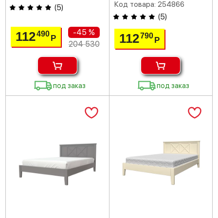
Код товара: 254866
(
5
)
(
5
)
-45 %
112
490
112
790
Р
Р
204 530
под заказ
под заказ