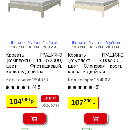
Ширина
Высота
Глубина
Ширина
Высота
Глубина
147 см
96 см
209 см
149 см
98.5 см
209 см
Кровать ГРАЦИЯ-3
Кровать ГРАЦИЯ-2
(комплект) 1400х2000,
(комплект) 1400х2000,
цвет Фисташковый,
цвет Слоновая кость,
кровать двойная
кровать двойная
Код товара: 254873
Код товара: 254862
(
4.5
)
(
5
)
-55 %
104
990
107
290
Р
Р
233 310