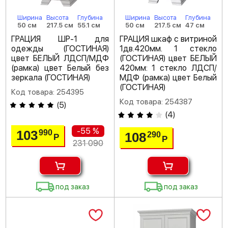
Ширина
Высота
Глубина
Ширина
Высота
Глубина
50 см
217.5 см
55.1 см
50 см
217.5 см
47 см
ГРАЦИЯ ШР-1 для
ГРАЦИЯ шкаф с витриной
одежды (ГОСТИНАЯ)
1дв.420мм. 1 стекло
цвет БЕЛЫЙ ЛДСП/МДФ
(ГОСТИНАЯ) цвет БЕЛЫЙ
(рамка) цвет Белый без
420мм: 1 стекло ЛДСП/
зеркала (ГОСТИНАЯ)
МДФ (рамка) цвет Белый
(ГОСТИНАЯ)
Код товара: 254395
Код товара: 254387
(
5
)
(
4
)
-55 %
103
990
108
290
Р
Р
231 090
под заказ
под заказ