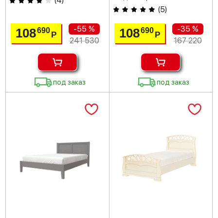
(
4
)
(
5
)
-55 %
-35 %
108
108
690
690
Р
Р
241 530
167 220
под заказ
под заказ