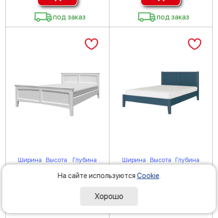
под заказ
под заказ
Ширина
Высота
Глубина
Ширина
Высота
Глубина
148 см
91.5 см
209 см
166 см
96 см
209 см
На сайте используются
Cookie
.
Кровать ГРАЦИЯ-4
Кровать ГРАЦИЯ-3
(комплект) 1400х2000,
(комплект) 1600х2000,
Хорошо
цвет Белый античный,
цвет Сапфировый,
кровать двойная
кровать двойная