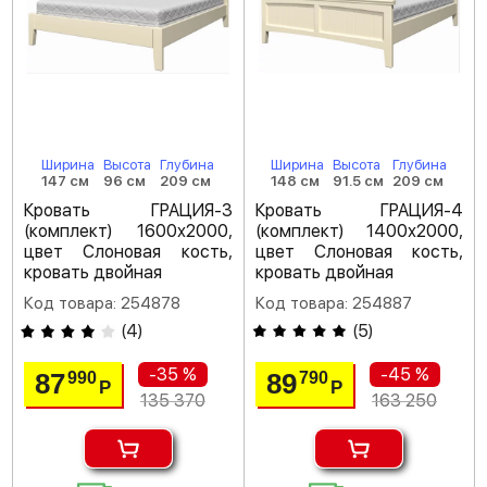
Ширина
Высота
Глубина
Ширина
Высота
Глубина
147 см
96 см
209 см
148 см
91.5 см
209 см
Кровать ГРАЦИЯ-3
Кровать ГРАЦИЯ-4
(комплект) 1600х2000,
(комплект) 1400х2000,
цвет Слоновая кость,
цвет Слоновая кость,
кровать двойная
кровать двойная
Код товара: 254878
Код товара: 254887
(
4
)
(
5
)
-35 %
-45 %
87
89
990
790
Р
Р
135 370
163 250