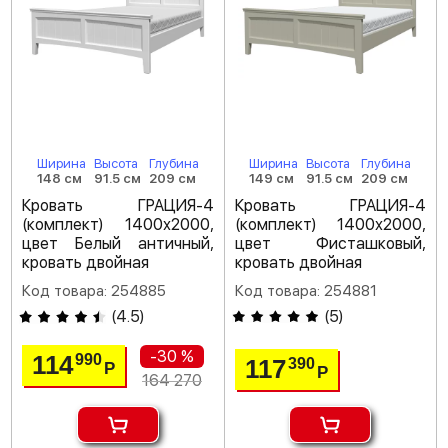
Ширина
Высота
Глубина
Ширина
Высота
Глубина
148 см
91.5 см
209 см
149 см
91.5 см
209 см
Кровать ГРАЦИЯ-4
Кровать ГРАЦИЯ-4
(комплект) 1400х2000,
(комплект) 1400х2000,
цвет Белый античный,
цвет Фисташковый,
кровать двойная
кровать двойная
Код товара: 254885
Код товара: 254881
(
4.5
)
(
5
)
-30 %
114
990
117
390
Р
Р
164 270