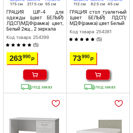
175 см
217.5 см
55 см
112 см
82.5 см
45 см
ГРАЦИЯ ШР-4 для
ГРАЦИЯ стол туалетный
одежды (цвет БЕЛЫЙ)
(цвет БЕЛЫЙ) ЛДСП/
ЛДСП/МДФ(рамка) цвет,
МДФ(рамка) цвет Белый
Белый 2ящ., 2 зеркала
Код товара: 254381
Код товара: 254399
(
5
)
(
5
)
263
73
990
990
Р
Р
под заказ
под заказ