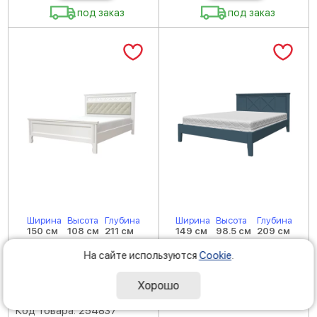
под заказ
под заказ
Ширина
Высота
Глубина
Ширина
Высота
Глубина
150 см
108 см
211 см
149 см
98.5 см
209 см
Кровать ГРАЦИЯ
Кровать ГРАЦИЯ-2
На сайте используются
Cookie
.
(комплект) 1400х2000,
(комплект) 1400х2000,
цвет Белый античный,
цвет Сапфировый,
Хорошо
кровать двойная
кровать двойная
(РАЗБОРНАЯ)
Код товара: 254837