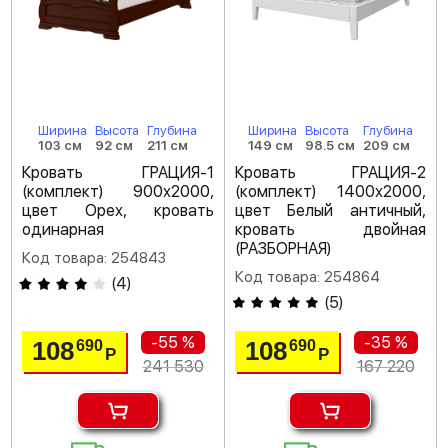
Ширина
Высота
Глубина
Ширина
Высота
Глубина
103 см
92 см
211 см
149 см
98.5 см
209 см
Кровать ГРАЦИЯ-1
Кровать ГРАЦИЯ-2
(комплект) 900х2000,
(комплект) 1400х2000,
цвет Орех, кровать
цвет Белый античный,
одинарная
кровать двойная
(РАЗБОРНАЯ)
Код товара: 254843
Код товара: 254864
(
4
)
(
5
)
-55 %
-35 %
108
108
690
690
Р
Р
241 530
167 220