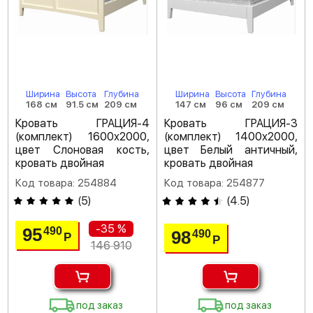
Ширина
Высота
Глубина
Ширина
Высота
Глубина
168 см
91.5 см
209 см
147 см
96 см
209 см
Кровать ГРАЦИЯ-4
Кровать ГРАЦИЯ-3
(комплект) 1600х2000,
(комплект) 1400х2000,
цвет Слоновая кость,
цвет Белый античный,
кровать двойная
кровать двойная
Код товара: 254884
Код товара: 254877
(
5
)
(
4.5
)
-35 %
95
490
98
490
Р
Р
146 910
под заказ
под заказ