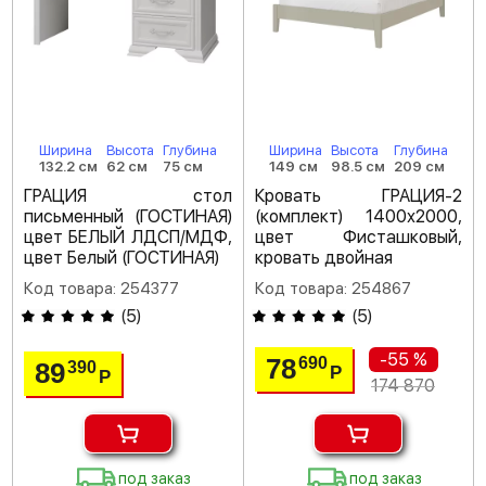
Ширина
Высота
Глубина
Ширина
Высота
Глубина
132.2 см
62 см
75 см
149 см
98.5 см
209 см
ГРАЦИЯ стол
Кровать ГРАЦИЯ-2
письменный (ГОСТИНАЯ)
(комплект) 1400х2000,
цвет БЕЛЫЙ ЛДСП/МДФ,
цвет Фисташковый,
цвет Белый (ГОСТИНАЯ)
кровать двойная
Код товара: 254377
Код товара: 254867
(
5
)
(
5
)
-55 %
78
690
89
390
Р
Р
174 870
под заказ
под заказ