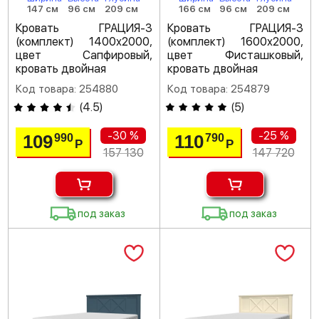
147 см
96 см
209 см
166 см
96 см
209 см
Кровать ГРАЦИЯ-3
Кровать ГРАЦИЯ-3
(комплект) 1400х2000,
(комплект) 1600х2000,
цвет Сапфировый,
цвет Фисташковый,
кровать двойная
кровать двойная
Код товара: 254880
Код товара: 254879
(
4.5
)
(
5
)
-30 %
-25 %
109
110
990
790
Р
Р
157 130
147 720
под заказ
под заказ