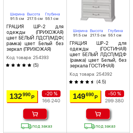
Ширина
Высота
Глубина
91.5 см
217.5 см
55.1 см
ГРАЦИЯ ШР-2 для
Ширина
Высота
Глубина
одежды (ПРИХОЖАЯ)
91.5 см
217.5 см
55.1 см
цвет БЕЛЫЙ ЛДСП/МДФ(
ГРАЦИЯ ШР-2 для
рамка) цвет Белый без
одежды (ГОСТИНАЯ)
зеркал (ПРИХОЖАЯ)
цвет БЕЛЫЙ ЛДСП/МДФ
Код товара: 254393
(рамка) цвет Белый, без
(
5
)
зеркала ГОСТИНАЯ)
Код товара: 254392
(
4.5
)
-20 %
-50 %
132
149
990
690
Р
Р
166 240
299 380
под заказ
под заказ