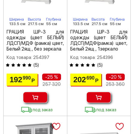
Ширина
Высота
Глубина
Ширина
Высота
Глубина
133.5 см
217.5 см
55 см
133.5 см
217.5 см
55 см
ГРАЦИЯ ШР-3 для
ГРАЦИЯ ШР-3 для
одежды (цвет БЕЛЫЙ)
одежды (цвет БЕЛЫЙ)
ЛДСП/МДФ (рамка) цвет,
ЛДСП/МДФ(рамка) цвет,
Белый 2ящ., без зеркала
Белый 2ящ., 1зеркало
Код товара: 254397
Код товара: 254396
(
5
)
(
5
)
-25 %
-20 %
192
202
990
690
Р
Р
257 320
253 360
под заказ
под заказ