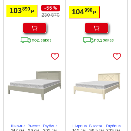
-55 %
103
890
104
990
Р
Р
230 870
под заказ
под заказ
Ширина
Высота
Глубина
Ширина
Высота
Глубина
147 см
96 см
209 см
149 см
98.5 см
209 см