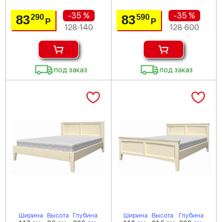
-35 %
-35 %
83
83
290
590
Р
Р
128 140
128 600
под заказ
под заказ
Ширина
Высота
Глубина
Ширина
Высота
Глубина