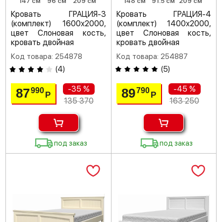
147 см
96 см
209 см
148 см
91.5 см
209 см
Кровать ГРАЦИЯ-3
Кровать ГРАЦИЯ-4
(комплект) 1600х2000,
(комплект) 1400х2000,
цвет Слоновая кость,
цвет Слоновая кость,
кровать двойная
кровать двойная
Код товара: 254878
Код товара: 254887
(
4
)
(
5
)
-35 %
-45 %
87
89
990
790
Р
Р
135 370
163 250
под заказ
под заказ