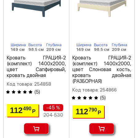
Ширина
Высота
Глубина
Ширина
Высота
Глубина
149 см
98.5 см
209 см
149 см
98.5 см
209 см
Кровать ГРАЦИЯ-2
Кровать ГРАЦИЯ-2
(комплект) 1400х2000,
(комплект) 1400х2000,
цвет Сапфировый,
цвет Слоновая кость,
кровать двойная
кровать двойная
(РАЗБОРНАЯ)
Код товара: 254858
Код товара: 254866
(
5
)
(
5
)
-45 %
112
490
112
790
Р
Р
204 530