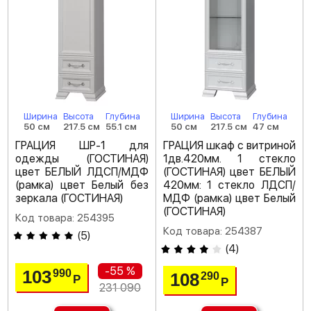
Ширина
Высота
Глубина
Ширина
Высота
Глубина
50 см
217.5 см
55.1 см
50 см
217.5 см
47 см
ГРАЦИЯ ШР-1 для
ГРАЦИЯ шкаф с витриной
одежды (ГОСТИНАЯ)
1дв.420мм. 1 стекло
цвет БЕЛЫЙ ЛДСП/МДФ
(ГОСТИНАЯ) цвет БЕЛЫЙ
(рамка) цвет Белый без
420мм: 1 стекло ЛДСП/
зеркала (ГОСТИНАЯ)
МДФ (рамка) цвет Белый
(ГОСТИНАЯ)
Код товара: 254395
Код товара: 254387
(
5
)
(
4
)
-55 %
103
990
108
290
Р
Р
231 090