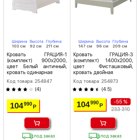
Ширина
Высота
Глубина
Ширина
Высота
Глубина
103 см
92 см
211 см
147 см
96 см
209 см
Кровать ГРАЦИЯ-1
Кровать ГРАЦИЯ-3
(комплект) 900х2000,
(комплект) 1400х2000,
цвет Белый античный,
цвет Фисташковый,
кровать одинарная
кровать двойная
Код товара: 254847
Код товара: 254873
(
4
)
(
4.5
)
-55 %
104
990
104
990
Р
Р
233 310
под заказ
под заказ