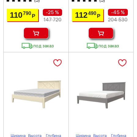
(
5
)
(
5
)
-25 %
-45 %
110
112
790
490
Р
Р
147 720
204 530
под заказ
под заказ
Ширина
Высота
Глубина
Ширина
Высота
Глубина