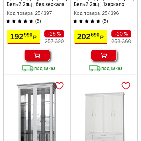
Белый 2ящ., без зеркала
Белый 2ящ., 1зеркало
Код товара: 254397
Код товара: 254396
(
5
)
(
5
)
-25 %
-20 %
192
202
990
690
Р
Р
257 320
253 360
под заказ
под заказ