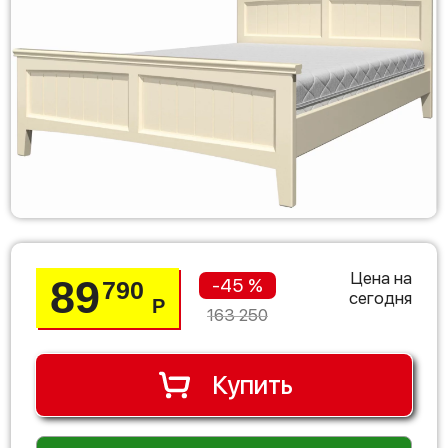
Цена на
89
-45 %
790
сегодня
Р
163 250
Купить