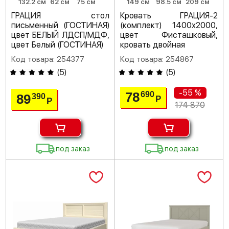
132.2 см
62 см
75 см
149 см
98.5 см
209 см
ГРАЦИЯ стол
Кровать ГРАЦИЯ-2
письменный (ГОСТИНАЯ)
(комплект) 1400х2000,
цвет БЕЛЫЙ ЛДСП/МДФ,
цвет Фисташковый,
цвет Белый (ГОСТИНАЯ)
кровать двойная
Код товара: 254377
Код товара: 254867
(
5
)
(
5
)
-55 %
78
690
89
390
Р
Р
174 870
под заказ
под заказ