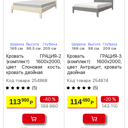
Ширина
Высота
Глубина
Ширина
Высота
Глубина
168 см
98.5 см
209 см
166 см
96 см
209 см
Кровать ГРАЦИЯ-2
Кровать ГРАЦИЯ-3
(комплект) 1600х2000,
(комплект) 1600х2000,
цвет Слоновая кость,
цвет Антрацит, кровать
кровать двойная
двойная
Код товара: 254868
Код товара: 254874
(
5
)
(
5
)
-40 %
-20 %
113
114
990
490
Р
Р
189 980
143 110