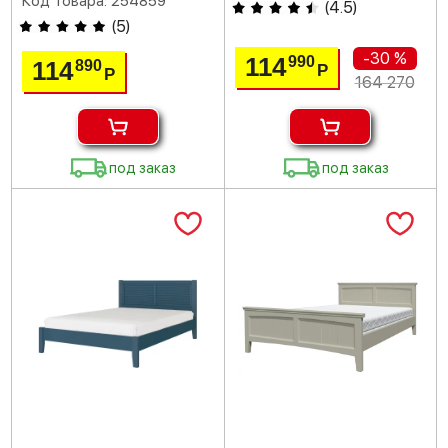
Код товара: 254859
(
4.5
)
(
5
)
-30 %
114
990
114
890
Р
Р
164 270
под заказ
под заказ