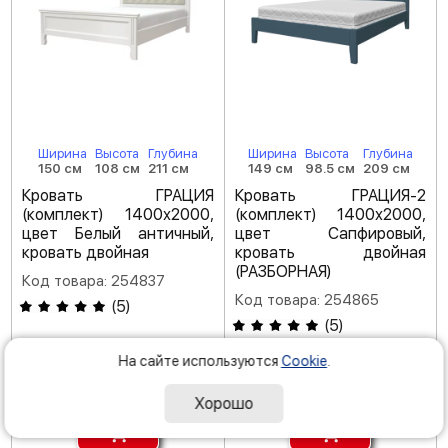
Ширина
Высота
Глубина
Ширина
Высота
Глубина
150 см
108 см
211 см
149 см
98.5 см
209 см
Кровать ГРАЦИЯ
Кровать ГРАЦИЯ-2
(комплект) 1400х2000,
(комплект) 1400х2000,
цвет Белый античный,
цвет Сапфировый,
кровать двойная
кровать двойная
(РАЗБОРНАЯ)
Код товара: 254837
Код товара: 254865
(
5
)
(
5
)
На сайте используются
Cookie
.
-45 %
118
790
117
990
Р
Р
215 980
Хорошо