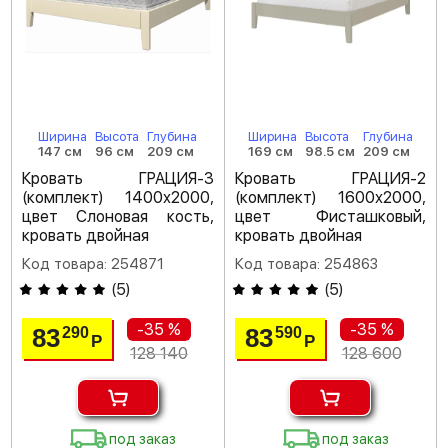
Ширина
Высота
Глубина
Ширина
Высота
Глубина
147 см
96 см
209 см
169 см
98.5 см
209 см
Кровать ГРАЦИЯ-3
Кровать ГРАЦИЯ-2
(комплект) 1400х2000,
(комплект) 1600х2000,
цвет Слоновая кость,
цвет Фисташковый,
кровать двойная
кровать двойная
Код товара: 254871
Код товара: 254863
(
5
)
(
5
)
-35 %
-35 %
83
83
290
590
Р
Р
128 140
128 600
под заказ
под заказ