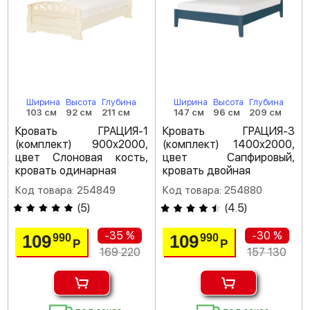
Ширина
Высота
Глубина
Ширина
Высота
Глубина
103 см
92 см
211 см
147 см
96 см
209 см
Кровать ГРАЦИЯ-1
Кровать ГРАЦИЯ-3
(комплект) 900х2000,
(комплект) 1400х2000,
цвет Слоновая кость,
цвет Сапфировый,
кровать одинарная
кровать двойная
Код товара: 254849
Код товара: 254880
(
5
)
(
4.5
)
-35 %
-30 %
109
109
990
990
Р
Р
169 220
157 130