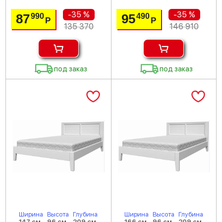
-35 %
-35 %
87
95
990
490
Р
Р
135 370
146 910
под заказ
под заказ
Ширина
Высота
Глубина
Ширина
Высота
Глубина
147 см
96 см
209 см
166 см
96 см
209 см