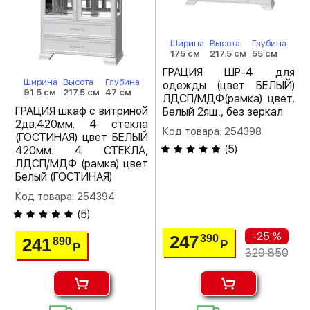
Ширина
Высота
Глубина
175 см
217.5 см
55 см
ГРАЦИЯ ШР-4 для
Ширина
Высота
Глубина
одежды (цвет БЕЛЫЙ)
91.5 см
217.5 см
47 см
ЛДСП/МДФ(рамка) цвет,
ГРАЦИЯ шкаф с витриной
Белый 2ящ., без зеркал
2дв.420мм. 4 стекла
Код товара: 254398
(ГОСТИНАЯ) цвет БЕЛЫЙ
(
5
)
420мм: 4 СТЕКЛА,
ЛДСП/МДФ (рамка) цвет
Белый (ГОСТИНАЯ)
Код товара: 254394
(
5
)
-25 %
247
390
241
890
Р
Р
329 850