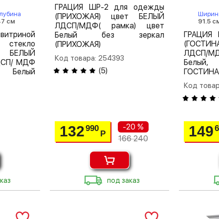
ГРАЦИЯ ШР-2 для одежды
Глубина
Ширин
(ПРИХОЖАЯ) цвет БЕЛЫЙ
47 см
91.5 с
ЛДСП/МДФ( рамка) цвет
витриной
ГРАЦИЯ 
Белый без зеркал
 стекло
(ГОСТИ
(ПРИХОЖАЯ)
т БЕЛЫЙ
ЛДСП/М
Код товара: 254393
ДСП/ МДФ
Белый
(
5
)
 Белый
ГОСТИНА
Код товар
-20 %
132
149
990
Р
166 240
каз
под заказ