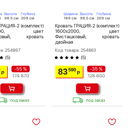
а
Высота
Глубина
Ширина
Высота
Глубина
м
98.5 см
209 см
169 см
98.5 см
209 см
ГРАЦИЯ-2 (комплект)
Кровать ГРАЦИЯ-2 (комплект)
х2000, цвет
1600х2000, цвет
ковый, кровать
Фисташковый, кровать
двойная
ра: 254867
Код товара: 254863
(
5
)
(
5
)
-55 %
-35 %
83
0
590
Р
Р
174 870
128 600
под заказ
под заказ