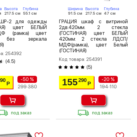
а
Высота
Глубина
Ширина
Высота
Глубина
м
217.5 см
55.1 см
91.5 см
217.5 см
47 см
ШР-2 для одежды
ГРАЦИЯ шкаф с витриной
НАЯ) цвет БЕЛЫЙ
2дв.420мм. 2 стекла
ДФ (рамка) цвет
(ГОСТИНАЯ) цвет БЕЛЫЙ
, без зеркала
420мм: 2 стекла ЛДСП/
Я)
МДФ(рамка), цвет Белый
(ГОСТИНАЯ)
а: 254392
Код товара: 254391
(
4.5
)
(
5
)
-50 %
-20 %
155
690
290
Р
Р
299 380
194 110
под заказ
под заказ