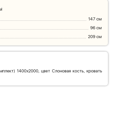
ы
147 см
96 см
209 см
плект) 1400х2000, цвет Слоновая кость, кровать