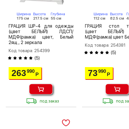
Ширина
Высота
Глубина
Ширина
Высота
Г
175 см
217.5 см
55 см
112 см
82.5 см
4
ГРАЦИЯ ШР-4 для одежды
ГРАЦИЯ стол ту
(цвет БЕЛЫЙ) ЛДСП/
(цвет БЕЛЫЙ)
МДФ(рамка) цвет, Белый
МДФ(рамка) цвет Б
2ящ., 2 зеркала
Код товара: 254381
Код товара: 254399
(
5
)
(
5
)
263
73
990
990
Р
Р
под заказ
под за