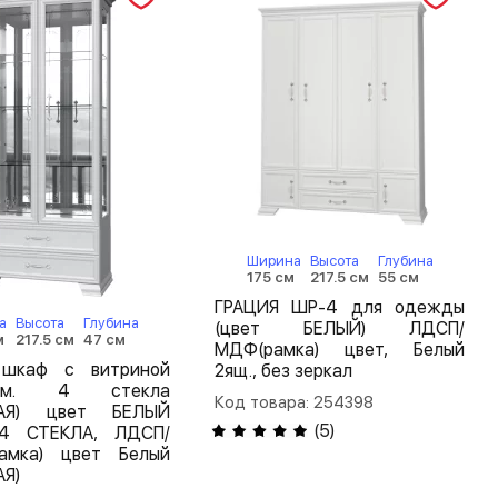
Ширина
Высота
Глубина
175 см
217.5 см
55 см
ГРАЦИЯ ШР-4 для одежды
а
Высота
Глубина
(цвет БЕЛЫЙ) ЛДСП/
м
217.5 см
47 см
МДФ(рамка) цвет, Белый
шкаф с витриной
2ящ., без зеркал
0мм. 4 стекла
Код товара: 254398
НАЯ) цвет БЕЛЫЙ
(
5
)
4 СТЕКЛА, ЛДСП/
мка) цвет Белый
АЯ)