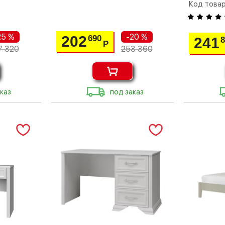
Код това
25 %
-20 %
202
690
241
Р
7 320
253 360
каз
под заказ