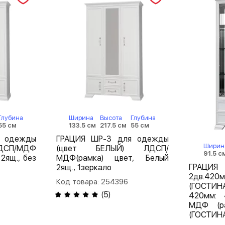
Глубина
Ширина
Высота
Глубина
55 см
133.5 см
217.5 см
55 см
я одежды
ГРАЦИЯ ШР-3 для одежды
Ширин
ДСП/МДФ
(цвет БЕЛЫЙ) ЛДСП/
91.5 с
 2ящ., без
МДФ(рамка) цвет, Белый
ГРАЦИЯ 
2ящ., 1зеркало
2дв.42
Код товара: 254396
(ГОСТИ
(
5
)
420мм: 
МДФ (ра
(ГОСТИН