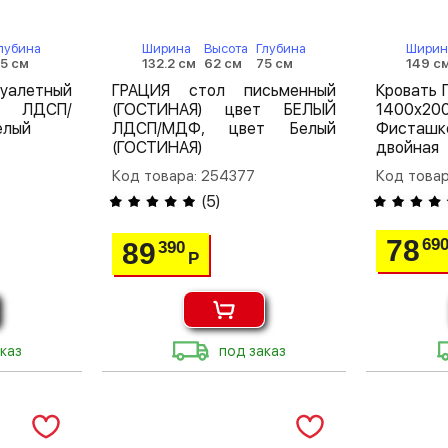
лубина
Ширина
Высота
Глубина
Ширин
5 см
132.2 см
62 см
75 см
149 с
алетный
ГРАЦИЯ стол письменный
Кровать 
 ЛДСП/
(ГОСТИНАЯ) цвет БЕЛЫЙ
1400
елый
ЛДСП/МДФ, цвет Белый
Фисташ
(ГОСТИНАЯ)
двойная
Код товара: 254377
Код това
(
5
)
78
69
89
390
Р
каз
под заказ