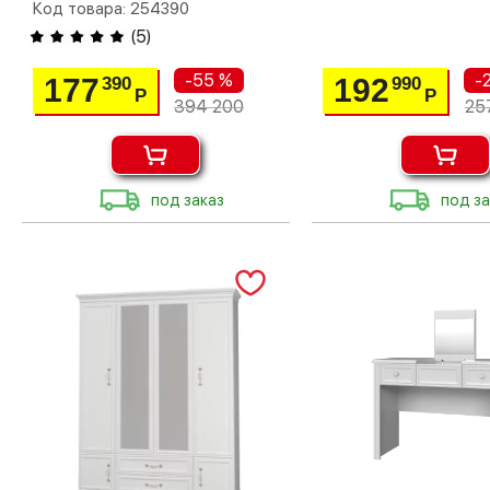
Код товара: 254390
(
5
)
-55 %
-
177
192
390
990
Р
Р
394 200
25
под заказ
под за