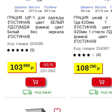
Ширина
Высота
Глубина
Ширина
Высота
50 см
217.5 см
55.1 см
50 см
217.5 см
ГРАЦИЯ ШР-1 для одежды
ГРАЦИЯ шкаф с 
(ГОСТИНАЯ) цвет БЕЛЫЙ
1дв.420мм. 1
ЛДСП/МДФ (рамка) цвет
(ГОСТИНАЯ) цве
Белый без зеркала
420мм: 1 стекло Л
(ГОСТИНАЯ)
(рамка) цвет
(ГОСТИНАЯ)
Код товара: 254395
Код товара: 254387
(
5
)
(
4
)
-55 %
103
990
108
290
Р
Р
231 090
под заказ
под за