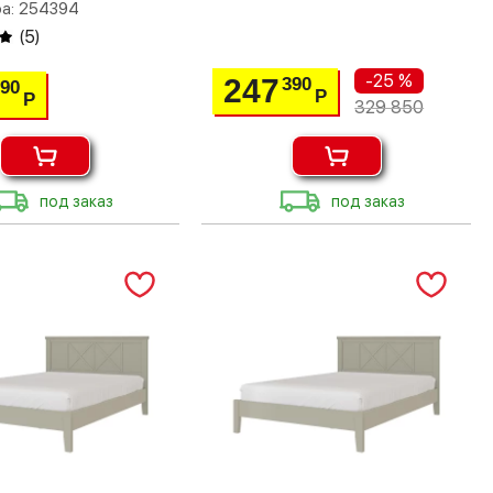
ра: 254394
(
5
)
-25 %
247
390
890
Р
Р
329 850
под заказ
под заказ