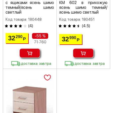
с ящиками ясень шимо
КМ 602 в прихожую
темный/ясень шимо
ясень шимо темный/
светлый
ясень шимо светлый
Код товара: 180448
Код товара: 180451
(
4
)
(
4.5
)
-55 %
32
290
32
990
Р
Р
71 760
доставка: завтра
доставка: завтра