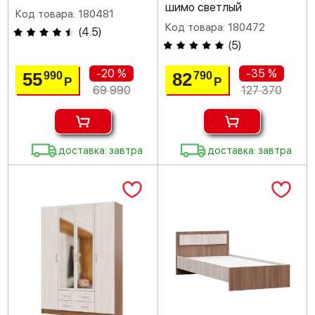
шимо светлый
Код товара: 180481
Код товара: 180472
(
4.5
)
(
5
)
-20 %
-35 %
55
82
990
790
Р
Р
69 990
127 370
доставка: завтра
доставка: завтра