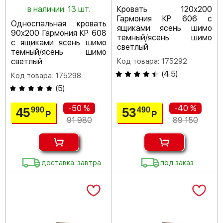
в наличии: 13 шт.
Кровать 120х200
Гармония КР 606 с
Односпальная кровать
ящиками ясень шимо
90х200 Гармония КР 608
темный/ясень шимо
с ящиками ясень шимо
светлый
темный/ясень шимо
светлый
Код товара: 175292
(
4.5
)
Код товара: 175298
(
5
)
-50 %
-40 %
45
53
990
490
Р
Р
91 980
89 150
доставка: завтра
под заказ