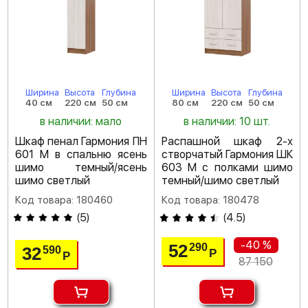
Ширина
Высота
Глубина
Ширина
Высота
Глубина
40 см
220 см
50 см
80 см
220 см
50 см
в наличии: мало
в наличии: 10 шт.
Шкаф пенал Гармония ПН
Распашной шкаф 2-х
601 М в спальню ясень
створчатый Гармония ШК
шимо темный/ясень
603 М с полками шимо
шимо светлый
темный/шимо светлый
Код товара: 180460
Код товара: 180478
(
5
)
(
4.5
)
-40 %
52
290
32
590
Р
Р
87 150