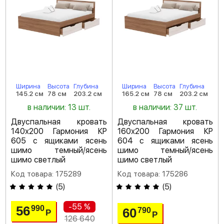
Ширина
Высота
Глубина
Ширина
Высота
Глубина
145.2 см
78 см
203.2 см
165.2 см
78 см
203.2 см
в наличии: 13 шт.
в наличии: 37 шт.
Двуспальная кровать
Двуспальная кровать
140х200 Гармония КР
160х200 Гармония КР
605 с ящиками ясень
604 с ящиками ясень
шимо темный/ясень
шимо темный/ясень
шимо светлый
шимо светлый
Код товара: 175289
Код товара: 175286
(
5
)
(
5
)
-55 %
56
990
60
790
Р
Р
126 640