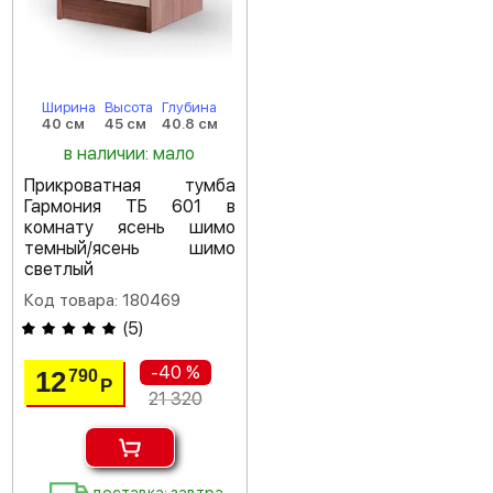
Ширина
Высота
Глубина
40 см
45 см
40.8 см
в наличии: мало
Прикроватная тумба
Гармония ТБ 601 в
комнату ясень шимо
темный/ясень шимо
светлый
Код товара: 180469
(
5
)
-40 %
12
790
Р
21 320