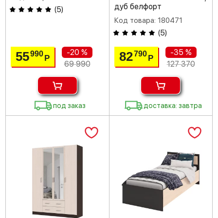
дуб белфорт
(
5
)
Код товара: 180471
(
5
)
-20 %
-35 %
55
82
990
790
Р
Р
69 990
127 370
под заказ
доставка: завтра