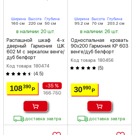
Ширина
Высота
Глубина
Ширина
Высота
Глубина
160 см
220 см
50 см
95.2 см
70 см
203.2 см
в наличии: 20 шт.
в наличии: 26 шт.
Распашной шкаф 4-х
Односпальная кровать
дверный Гармония ШК
90х200 Гармония КР 603
602 М с зеркалом венге/
венге/дуб белфорт
дуб белфорт
Код товара: 180456
Код товара: 180474
(
5
)
(
4.5
)
-35 %
108
390
30
990
Р
Р
166 750
доставка: завтра
доставка: завтра