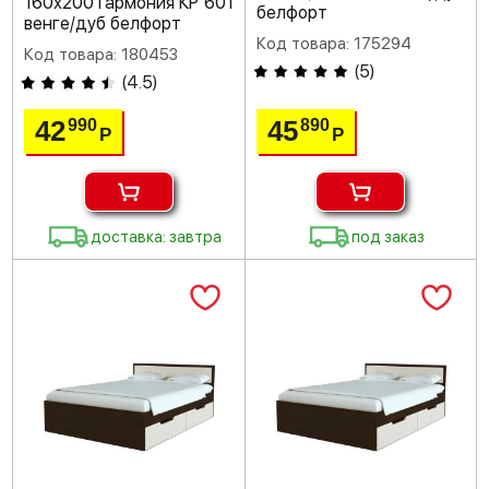
160х200 Гармония КР 601
белфорт
венге/дуб белфорт
Код товара: 175294
Код товара: 180453
(
5
)
(
4.5
)
42
45
990
890
Р
Р
доставка: завтра
под заказ