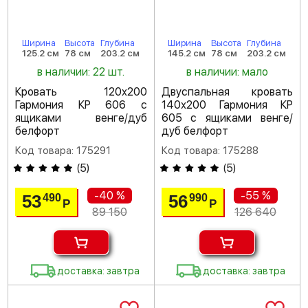
Ширина
Высота
Глубина
Ширина
Высота
Глубина
125.2 см
78 см
203.2 см
145.2 см
78 см
203.2 см
в наличии: 22 шт.
в наличии: мало
Кровать 120х200
Двуспальная кровать
Гармония КР 606 с
140х200 Гармония КР
ящиками венге/дуб
605 с ящиками венге/
белфорт
дуб белфорт
Код товара: 175291
Код товара: 175288
(
5
)
(
5
)
-40 %
-55 %
53
56
490
990
Р
Р
89 150
126 640
доставка: завтра
доставка: завтра