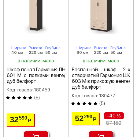
Ширина
Высота
Глубина
Ширина
Высота
Глубина
40 см
220 см
50 см
80 см
220 см
50 см
в наличии: мало
в наличии: мало
Шкаф пенал Гармония ПН
Распашной шкаф 2-х
601 М с полками венге/
створчатый Гармония ШК
дуб белфорт
603 М в прихожую венге/
дуб белфорт
Код товара: 180459
Код товара: 180477
(
5
)
(
5
)
-40 %
52
290
32
590
Р
Р
87 150