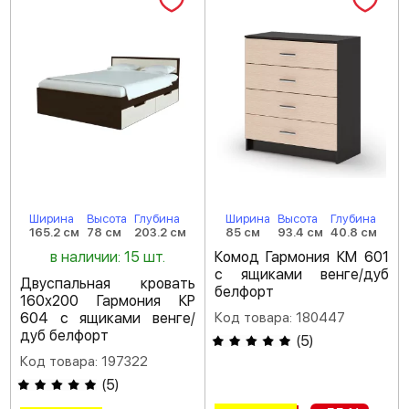
Ширина
Высота
Глубина
Ширина
Высота
Глубина
165.2 см
78 см
203.2 см
85 см
93.4 см
40.8 см
в наличии: 15 шт.
Комод Гармония КМ 601
с ящиками венге/дуб
Двуспальная кровать
белфорт
160х200 Гармония КР
604 с ящиками венге/
Код товара: 180447
дуб белфорт
(
5
)
Код товара: 197322
(
5
)