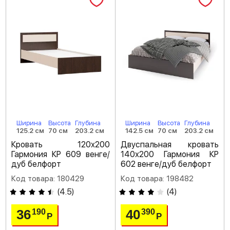
Ширина
Высота
Глубина
Ширина
Высота
Глубина
125.2 см
70 см
203.2 см
142.5 см
70 см
203.2 см
Кровать 120х200
Двуспальная кровать
Гармония КР 609 венге/
140х200 Гармония КР
дуб белфорт
602 венге/дуб белфорт
Код товара: 180429
Код товара: 198482
(
4.5
)
(
4
)
36
40
190
390
Р
Р