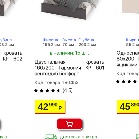
лубина
Ширина
Высота
Глубина
Ширин
03.2 см
165.2 см
70 см
203.2 см
85.2 с
кровать
в наличии: 15 шт.
Односп
я КР 602
80х200 
Двуспальная кровать
ящиками 
160х200 Гармония КР 601
венге/дуб белфорт
Код товар
Код товара: 180453
(
4.5
)
42
45
990
89
Р
каз
доставка: завтра