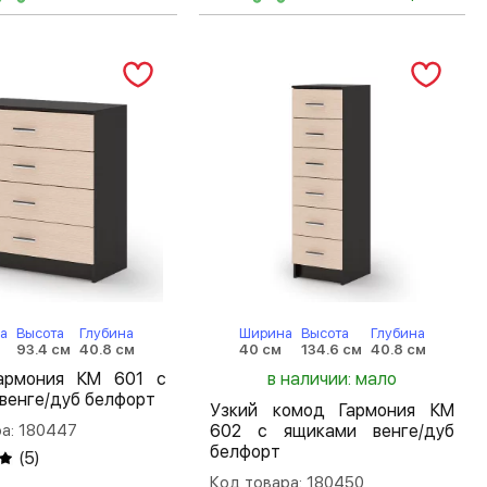
а
Высота
Глубина
Ширина
Высота
Глубина
93.4 см
40.8 см
40 см
134.6 см
40.8 см
армония КМ 601 с
в наличии: мало
венге/дуб белфорт
Узкий комод Гармония КМ
а: 180447
602 с ящиками венге/дуб
белфорт
(
5
)
Код товара: 180450