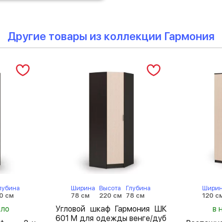
Другие товары из коллекции Гармония
лубина
Ширина
Высота
Глубина
Шири
0 см
78 см
220 см
78 см
120 с
ало
Угловой шкаф Гармония ШК
в 
601 М для одежды венге/дуб