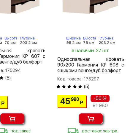
а
Высота
Глубина
Ширина
Высота
Глубина
м
70 см
203.2 см
95.2 см
78 см
203.2 см
альная кровать
в наличии: 27 шт.
Гармония КР 607 с
Односпальная кровать
венге/дуб белфорт
90х200 Гармония КР 608 с
а: 175294
ящиками венге/дуб белфорт
(
5
)
Код товара: 175297
(
5
)
-50 %
45
990
0
Р
Р
91 980
под заказ
доставка: завтра