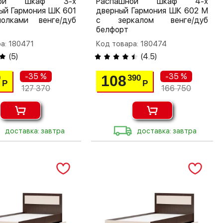
шной шкаф 3-х
Распашной шкаф 4-х
ый Гармония ШК 601
дверный Гармония ШК 602 М
лками венге/дуб
с зеркалом венге/дуб
белфорт
а: 180471
Код товара: 180474
(
5
)
(
4.5
)
-35 %
-35 %
108
0
390
Р
Р
127 370
166 750
доставка: завтра
доставка: завтра