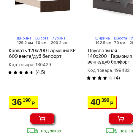
Ширина
Высота
Глубина
Ширина
Высота
Г
125.2 см
70 см
203.2 см
142.5 см
70 см
2
Кровать 120х200 Гармония КР
Двуспальная 
609 венге/дуб белфорт
140х200 Гармони
венге/дуб белфорт
Код товара: 180429
Код товара: 198482
(
4.5
)
(
4
)
36
40
190
390
Р
Р
под заказ
под за