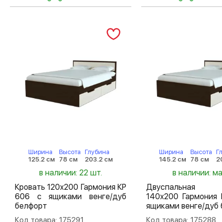
Ширина
Высота
Глубина
Ширина
Высота
Г
125.2 см
78 см
203.2 см
145.2 см
78 см
2
в наличии: 22 шт.
в наличии: м
Кровать 120х200 Гармония КР
Двуспальная 
606 с ящиками венге/дуб
140х200 Гармония 
белфорт
ящиками венге/дуб
Код товара: 175291
Код товара: 175288