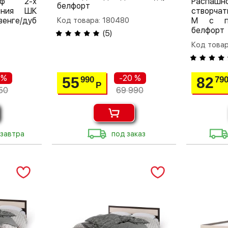
аф 2-х
Распа
белфорт
мония ШК
створчат
венге/дуб
Код товара: 180480
М с по
белфорт
(
5
)
Код товар
 %
-20 %
55
82
990
79
Р
50
69 990
 завтра
под заказ