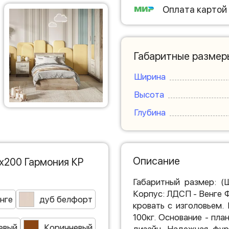
Оплата картой
Габаритные размер
Ширина
Высота
Глубина
Описание
х200 Гармония КР
Габаритный размер: (
Корпус: ЛДСП - Венге 
нге
дуб белфорт
кровать с изголовьем.
100кг. Основание - пл
евый
Коричневый