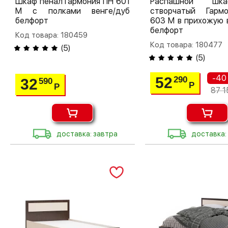
Шкаф пенал Гармония ПН 601
Распашной шк
М с полками венге/дуб
створчатый Гар
белфорт
603 М в прихожую 
белфорт
Код товара: 180459
Код товара: 180477
(
5
)
(
5
)
-40
52
290
32
590
Р
Р
87 1
доставка: завтра
доставка: