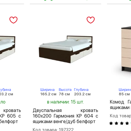
лубина
Ширина
Высота
Глубина
Ширин
03.2 см
165.2 см
78 см
203.2 см
85 см
ало
в наличии: 15 шт.
Комод Г
ящиками 
кровать
Двуспальная кровать
КР 605 с
160х200 Гармония КР 604 с
Код товар
 белфорт
ящиками венге/дуб белфорт
Код товара: 197322