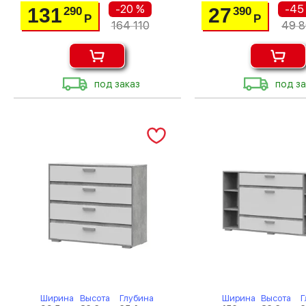
-20 %
-45
131
27
290
390
Р
Р
164 110
49 
под заказ
под за
Ширина
Высота
Глубина
Ширина
Высота
Г