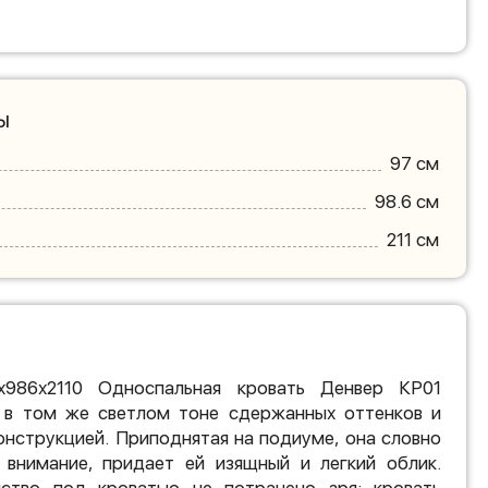
ы
97 см
98.6 см
211 см
х986х2110 Односпальная кровать Денвер КР01
, в том же светлом тоне сдержанных оттенков и
онструкцией. Приподнятая на подиуме, она словно
т внимание, придает ей изящный и легкий облик.