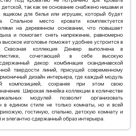
ство под кроватью не потрачено зря: кровать
 детской, так как ее основание снабжено нишами и
 ящиком для белья или игрушек, который будет
а. Спальное место кровати комплектуется
елями на деревянном основании, что повышает
ыха и помогает снять напряжение, равномерно
 а высокое изголовье поможет удобнее устроится в
. Сквозная коллекция Денвер выполнена в
тилистике, сочетающей в себе высокую
сдержанный декор: комбинация скандинавской
нной твердости линий, присущей современному
армоничный дизайн интерьера, где каждый модуль
й композицией, сохраняя при этом свою
значение. Широкая линейка коллекции в количестве
кальных модулей позволит организовать
н в едином стиле не только комнаты, но и всей
прихожую, гостиную, спальню, детскую комнату и
й и элегантно сдержанный образ интерьера.