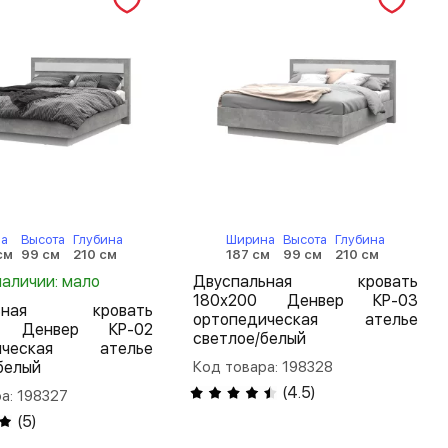
а
Высота
Глубина
Ширина
Высота
Глубина
см
99 см
210 см
187 см
99 см
210 см
наличии: мало
Двуспальная кровать
180х200 Денвер КР-03
льная кровать
ортопедическая ателье
0 Денвер КР-02
светлое/белый
дическая ателье
белый
Код товара: 198328
(
4.5
)
а: 198327
(
5
)