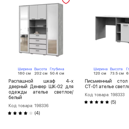
Ширина
Высота
Глубина
Ширина
Высота
Г
180 см
202 см
50.4 см
120 см
73.5 см
6
Распашной шкаф 4-х
Письменный сто
дверный Денвер ШК-02 для
СТ-01 ателье светл
одежды ателье светлое/
Код товара: 198333
белый
(
5
)
Код товара: 198336
(
4
)