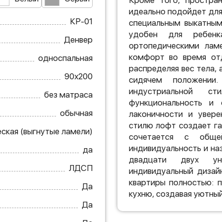
Кроме того, простран
идеально подойдет для
КР-01
специальным выкатным
удобен для ребенк
Денвер
ортопедическими лам
комфорт во время отд
односпальная
распределяя вес тела,
90х200
сидячем положении
индустриальной с
без матраса
функциональность и 
обычная
лаконичности и увере
стилю лофт создает г
ская (выгнутые ламели)
сочетается с обще
индивидуальность и на
да
двадцати двух уни
ЛДСП
индивидуальный дизай
квартиры полностью: 
Да
кухню, создавая уютны
Да