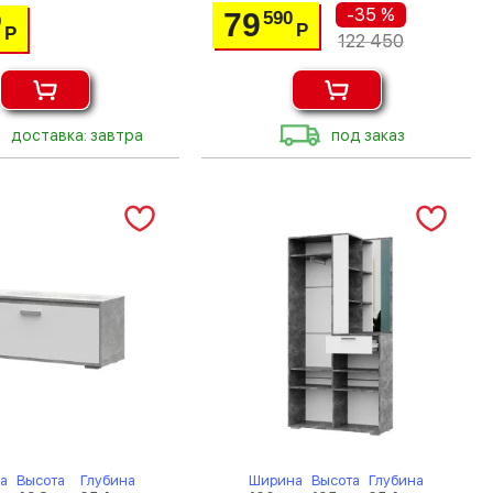
-35 %
79
590
0
Р
Р
122 450
доставка: завтра
под заказ
а
Высота
Глубина
Ширина
Высота
Глубина