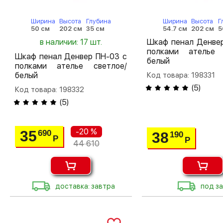
Ширина
Высота
Глубина
Ширина
Высота
Г
50 см
202 см
35 см
54.7 см
202 см
5
в наличии: 17 шт.
Шкаф пенал Денвер
полками ателье 
Шкаф пенал Денвер ПН-03 с
белый
полками ателье светлое/
белый
Код товара: 198331
(
5
)
Код товара: 198332
(
5
)
-20 %
35
690
38
190
Р
Р
44 610
доставка: завтра
под за