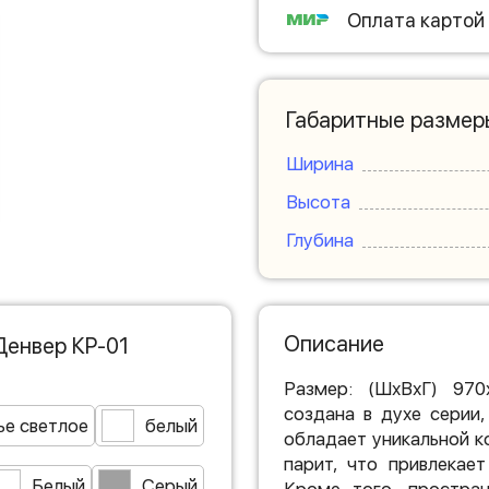
Оплата картой
Габаритные размер
Ширина
Высота
Глубина
Описание
Денвер КР-01
Размер: (ШхВхГ) 970
создана в духе серии
ье светлое
белый
обладает уникальной к
парит, что привлекае
Белый
Серый