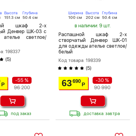
а
Высота
Глубина
Ширина
Высота
Глубина
м
151.3 см
50.4 см
100 см
202 см
50.4 см
шной шкаф 2-х
в наличии: 9 шт.
тый Денвер ШК-03 с
Распашной шкаф 2-х
 ателье светлое/
створчатый Денвер ШК-01
для одежды ателье светлое/
а: 198337
белый
(
5
)
Код товара: 198339
(
5
)
-55 %
-30 %
63
0
690
Р
Р
96 200
90 990
под заказ
доставка: завтра