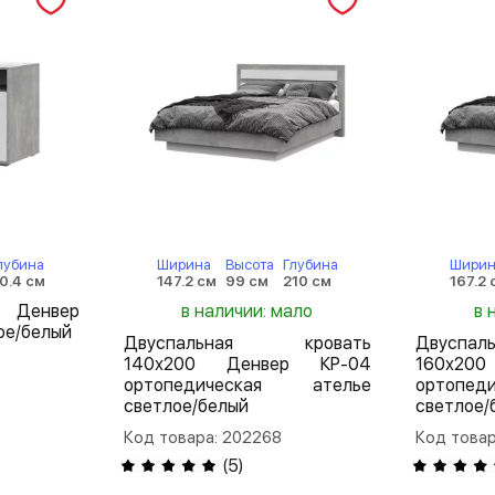
лубина
Ширина
Высота
Глубина
Ширин
0.4 см
147.2 см
99 см
210 см
167.2 
л Денвер
в наличии: мало
в 
ое/белый
Двуспальная кровать
Двуспа
140х200 Денвер КР-04
160х20
ортопедическая ателье
ортопе
светлое/белый
светлое/
Код товара: 202268
Код товар
(
5
)