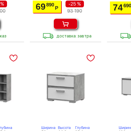
 %
-25 %
69
890
74
69
Р
800
93 190
каз
доставка: завтра
лубина
Ширина
Высота
Глубина
Ширин