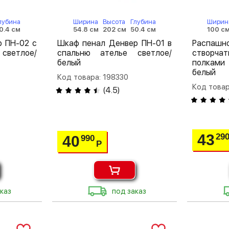
лубина
Ширина
Высота
Глубина
Ширин
0.4 см
54.8 см
202 см
50.4 см
100 с
 ПН-02 с
Шкаф пенал Денвер ПН-01 в
Распа
светлое/
спальню ателье светлое/
створча
белый
полками
белый
Код товара: 198330
Код товар
(
4.5
)
43
29
40
990
Р
каз
под заказ