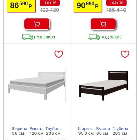
-55 %
-45 %
86
90
590
990
Р
Р
192 420
165 440
под заказ
под заказ
Ширина
Высота
Глубина
Ширина
Высота
Глубина
96 см
126 см
206 см
95.8 см
85 см
209 см