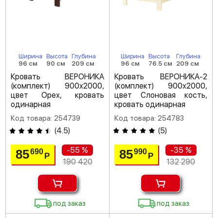
Ширина
Высота
Глубина
Ширина
Высота
Глубина
96 см
90 см
209 см
96 см
76.5 см
209 см
Кровать ВЕРОНИКА
Кровать ВЕРОНИКА-2
(комплект) 900х2000,
(комплект) 900х2000,
цвет Орех, кровать
цвет Слоновая кость,
одинарная
кровать одинарная
Код товара: 254739
Код товара: 254783
(
4.5
)
(
5
)
-55 %
-35 %
85
85
690
990
Р
Р
190 420
132 290
под заказ
под заказ