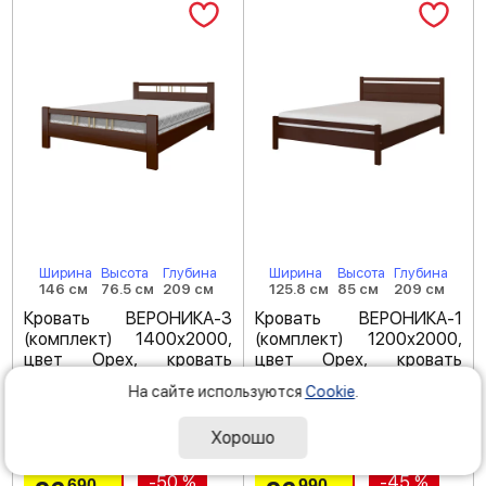
Ширина
Высота
Глубина
Ширина
Высота
Глубина
146 см
76.5 см
209 см
125.8 см
85 см
209 см
Кровать ВЕРОНИКА-3
Кровать ВЕРОНИКА-1
(комплект) 1400х2000,
(комплект) 1200х2000,
цвет Орех, кровать
цвет Орех, кровать
двойная
двойная
На сайте используются
Cookie
.
Код товара: 254793
Код товара: 254769
Хорошо
(
5
)
(
5
)
-50 %
-45 %
690
990