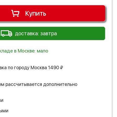
Купить
доставка: завтра
кладе в Москве: мало
вка по городу
Москва
1490
₽
ем рассчитывается дополнительно
ии
ными