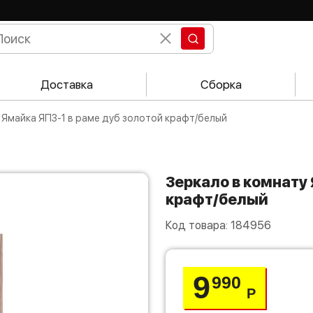
Доставка
Сборка
у Ямайка ЯПЗ-1 в раме дуб золотой крафт/белый
Зеркало в комнату Ямайка ЯПЗ-1 в раме дуб золотой
крафт/белый
Код товара:
184956
9
990
Р