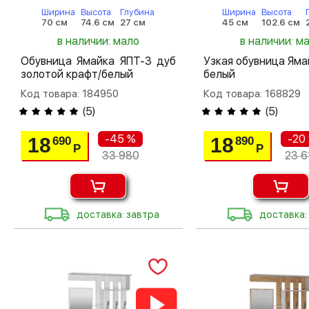
Ширина
Высота
Глубина
Ширина
Высота
70 см
74.6 см
27 см
45 см
102.6 см
в наличии: мало
в наличии: м
Обувница Ямайка ЯПТ-3 дуб
Узкая обувница Яма
золотой крафт/белый
белый
Код товара: 184950
Код товара: 168829
(
5
)
(
5
)
-45 %
-20
18
18
690
890
Р
Р
33 980
23 6
доставка: завтра
доставка: