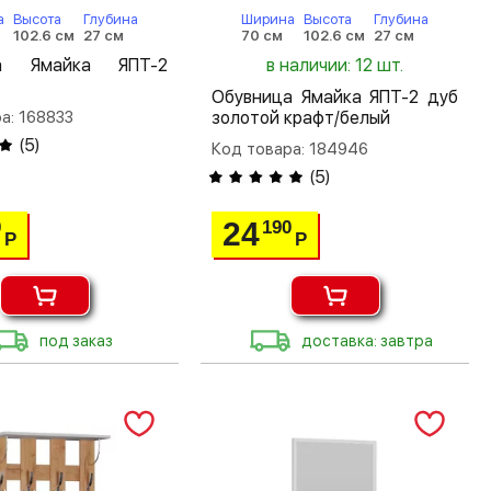
а
Высота
Глубина
Ширина
Высота
Глубина
102.6 см
27 см
70 см
102.6 см
27 см
ца Ямайка ЯПТ-2
в наличии: 12 шт.
Обувница Ямайка ЯПТ-2 дуб
а: 168833
золотой крафт/белый
(
5
)
Код товара: 184946
(
5
)
24
0
190
Р
Р
под заказ
доставка: завтра