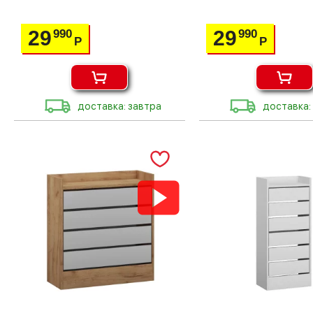
29
29
990
990
Р
Р
доставка: завтра
доставка: