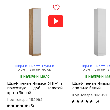
Ширина
Высота
Глубина
Ширина
Высота
Г
40 см
210 см
50 см
40 см
210 см
5
в наличии: мало
в наличии: м
Шкаф пенал Ямайка ЯПП-1 в
Шкаф пенал Ямайка
прихожую дуб золотой
спальню белый
крафт/белый
Код товара: 184953
Код товара: 184954
(
5
)
(
5
)