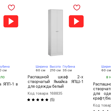
лубина
Ширина
Высота
Глубина
Шири
0 см
60 см
210 см
35 см
60 с
ало
Распашной шкаф 2-х
в 
створчатый Ямайка ЯПШ-1
 ЯПП-1 в
Распа
для одежды белый
створча
Код товара: 168835
для оде
крафт/бе
(
5
)
Код товар