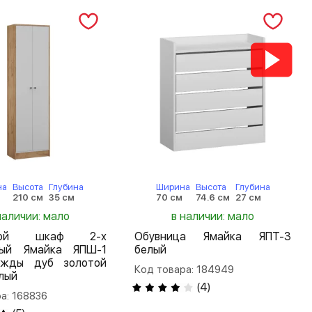
на
Высота
Глубина
Ширина
Высота
Глубина
м
210 см
35 см
70 см
74.6 см
27 см
наличии: мало
в наличии: мало
шной шкаф 2-х
Обувница Ямайка ЯПТ-3
тый Ямайка ЯПШ-1
белый
жды дуб золотой
Код товара: 184949
лый
(
4
)
а: 168836