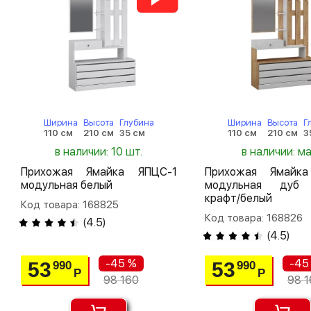
Ширина
Высота
Глубина
Ширина
Высота
Г
110 см
210 см
35 см
110 см
210 см
3
в наличии: 10 шт.
в наличии: м
Прихожая Ямайка ЯПЦС-1
Прихожая Ямайк
модульная белый
модульная дуб 
крафт/белый
Код товара: 168825
Код товара: 168826
(
4.5
)
(
4.5
)
-45 %
-45
53
53
990
990
Р
Р
98 160
98 1