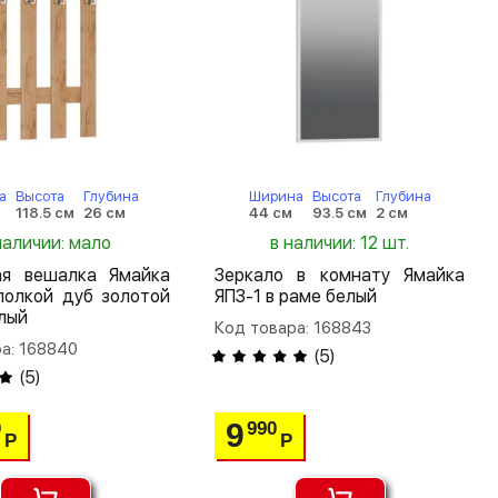
а
Высота
Глубина
Ширина
Высота
Глубина
118.5 см
26 см
44 см
93.5 см
2 см
наличии: мало
в наличии: 12 шт.
ая вешалка Ямайка
Зеркало в комнату Ямайка
полкой дуб золотой
ЯПЗ-1 в раме белый
лый
Код товара: 168843
а: 168840
(
5
)
(
5
)
9
0
990
Р
Р