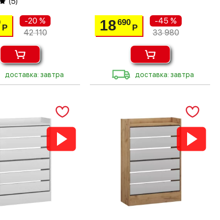
(
5
)
-20 %
-45 %
18
0
690
Р
Р
42 110
33 980
доставка: завтра
доставка: завтра