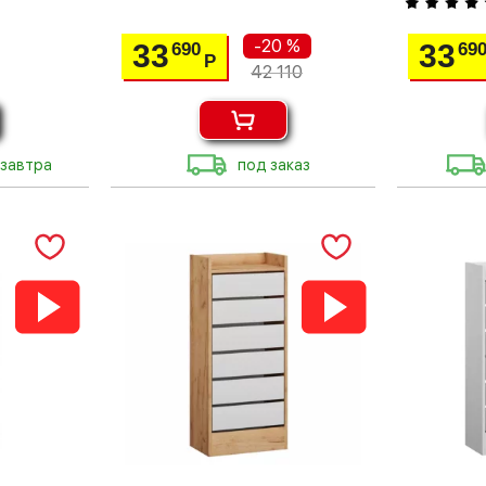
-20 %
33
33
690
69
Р
42 110
 завтра
под заказ