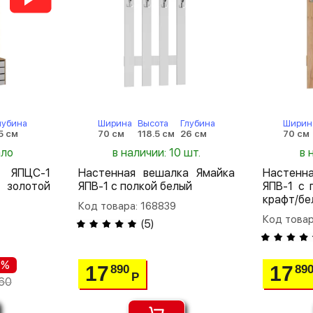
лубина
Ширина
Высота
Глубина
Ширин
5 см
70 см
118.5 см
26 см
70 см
ало
в наличии: 10 шт.
в 
а ЯПЦС-1
Настенная вешалка Ямайка
Настенн
золотой
ЯПВ-1 с полкой белый
ЯПВ-1 с 
крафт/бе
Код товара: 168839
Код товар
(
5
)
 %
17
17
890
89
Р
60