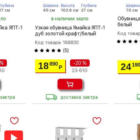
Глубина
Ширина
Высота
Глубина
Ширин
27 см
45 см
102.6 см
27 см
70 см
ало
в наличии: мало
Обувни
белый
йка ЯПТ-1
Узкая обувница Ямайка ЯПТ-1
дуб золотой крафт/белый
Код товар
Код товара: 168830
(
5
)
 %
-20 %
18
890
24
19
Р
10
23 610
 завтра
доставка: завтра