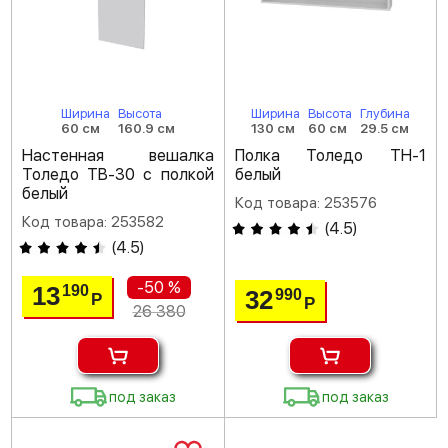
Ширина
Высота
Ширина
Высота
Глубина
60 см
160.9 см
130 см
60 см
29.5 см
Настенная вешалка
Полка Толедо ТН-1
Толедо ТВ-30 с полкой
белый
белый
Код товара: 253576
Код товара: 253582
(
4.5
)
(
4.5
)
-50 %
13
190
32
990
Р
Р
26 380
под заказ
под заказ