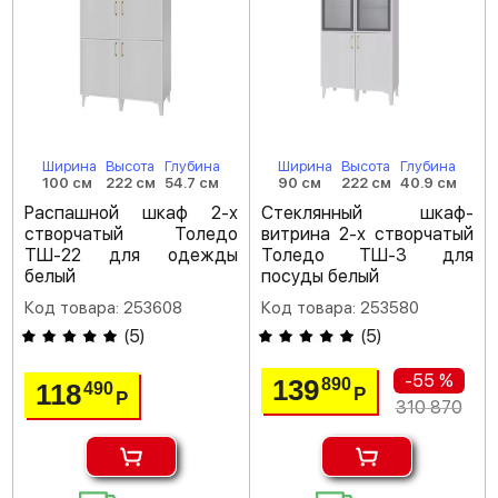
Ширина
Высота
Глубина
Ширина
Высота
Глубина
100 см
222 см
54.7 см
90 см
222 см
40.9 см
Распашной шкаф 2-х
Стеклянный шкаф-
створчатый Толедо
витрина 2-х створчатый
ТШ-22 для одежды
Толедо ТШ-3 для
белый
посуды белый
Код товара: 253608
Код товара: 253580
(
5
)
(
5
)
-55 %
139
890
118
490
Р
Р
310 870