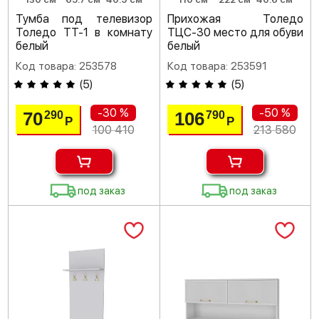
Тумба под телевизор
Прихожая Толедо
Толедо ТТ-1 в комнату
ТЦС-30 место для обуви
белый
белый
Код товара: 253578
Код товара: 253591
(
5
)
(
5
)
-30 %
-50 %
70
106
290
790
Р
Р
100 410
213 580
под заказ
под заказ