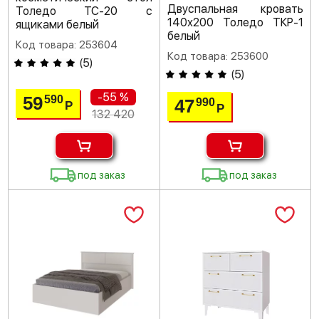
Двуспальная кровать
Толедо ТС-20 с
140х200 Толедо ТКР-1
ящиками белый
белый
Код товара: 253604
Код товара: 253600
(
5
)
(
5
)
-55 %
59
590
47
990
Р
Р
132 420
под заказ
под заказ