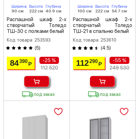
Ширина
Высота
Глубина
Ширина
Высота
Глубина
90 см
222 см
40.9 см
100 см
222 см
54.7 см
Распашной шкаф 2-х
Распашной шкаф 2-х
створчатый Толедо
створчатый Толедо
ТШ-30 с полками белый
ТШ-21 в спальню белый
Код товара: 253593
Код товара: 253610
(
5
)
(
4.5
)
-25 %
-55 %
84
112
390
290
Р
Р
112 520
249 530
под заказ
под заказ