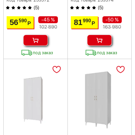
Код товара: 253572
Код товара: 253574
(
5
)
(
5
)
-45 %
-50 %
56
81
590
990
Р
Р
102 890
163 980
под заказ
под заказ