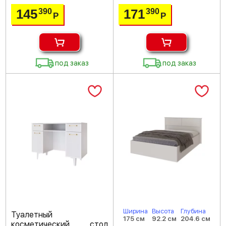
145
171
390
390
Р
Р
под заказ
под заказ
Ширина
Высота
Глубина
Туалетный
175 см
92.2 см
204.6 см
косметический стол