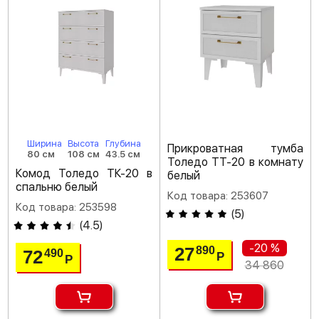
Ширина
Высота
Глубина
Прикроватная тумба
80 см
108 см
43.5 см
Толедо ТТ-20 в комнату
Комод Толедо ТК-20 в
белый
спальню белый
Код товара: 253607
Код товара: 253598
(
5
)
(
4.5
)
-20 %
27
890
72
490
Р
Р
34 860