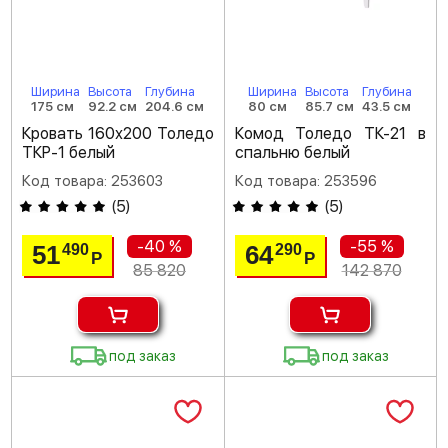
Ширина
Высота
Глубина
Ширина
Высота
Глубина
175 см
92.2 см
204.6 см
80 см
85.7 см
43.5 см
Кровать 160х200 Толедо
Комод Толедо ТК-21 в
ТКР-1 белый
спальню белый
Код товара: 253603
Код товара: 253596
(
5
)
(
5
)
-40 %
-55 %
51
64
490
290
Р
Р
85 820
142 870
под заказ
под заказ