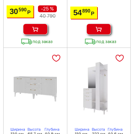
-25 %
30
590
54
890
Р
Р
40 790
под заказ
под заказ
Ширина
Высота
Глубина
Ширина
Высота
Глубина
130 см
65.7 см
40.9 см
110 см
222 см
40.6 см