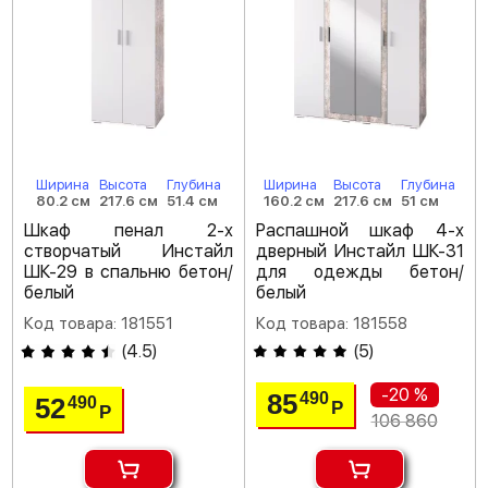
Ширина
Высота
Глубина
Ширина
Высота
Глубина
80.2 см
217.6 см
51.4 см
160.2 см
217.6 см
51 см
Шкаф пенал 2-х
Распашной шкаф 4-х
створчатый Инстайл
дверный Инстайл ШК-31
ШК-29 в спальню бетон/
для одежды бетон/
белый
белый
Код товара: 181551
Код товара: 181558
(
4.5
)
(
5
)
-20 %
85
490
52
490
Р
Р
106 860