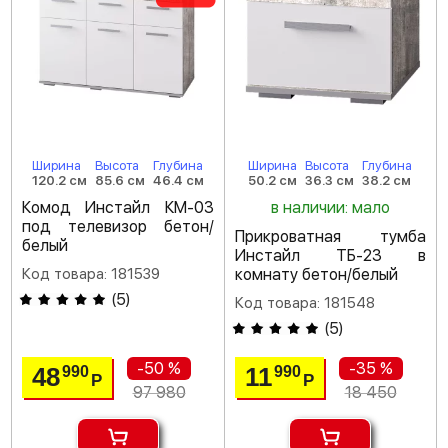
Ширина
Высота
Глубина
Ширина
Высота
Глубина
120.2 см
85.6 см
46.4 см
50.2 см
36.3 см
38.2 см
Комод Инстайл КМ-03
в наличии: мало
под телевизор бетон/
Прикроватная тумба
белый
Инстайл ТБ-23 в
Код товара: 181539
комнату бетон/белый
(
5
)
Код товара: 181548
(
5
)
-50 %
-35 %
48
11
990
990
Р
Р
97 980
18 450