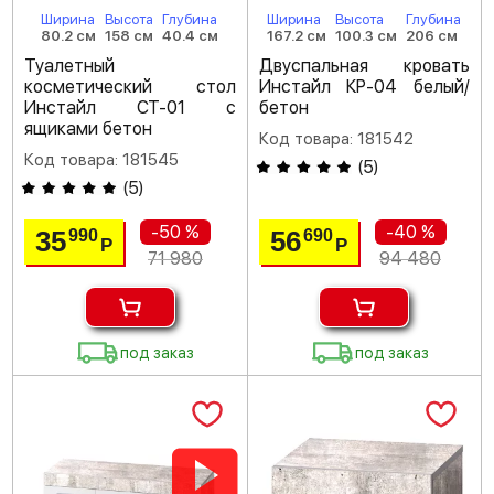
Ширина
Высота
Глубина
Ширина
Высота
Глубина
80.2 см
158 см
40.4 см
167.2 см
100.3 см
206 см
Туалетный
Двуспальная кровать
косметический стол
Инстайл КР-04 белый/
Инстайл СТ-01 с
бетон
ящиками бетон
Код товара: 181542
Код товара: 181545
(
5
)
(
5
)
-50 %
-40 %
35
56
990
690
Р
Р
71 980
94 480
под заказ
под заказ