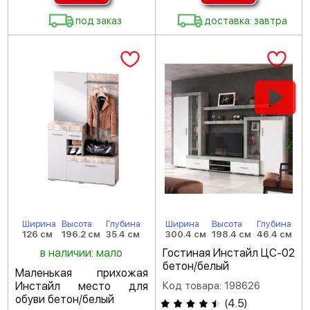
под заказ
доставка: завтра
Ширина
Высота
Глубина
Ширина
Высота
Глубина
126 см
196.2 см
35.4 см
300.4 см
198.4 см
46.4 см
в наличии: мало
Гостиная Инстайл ЦС-02
бетон/белый
Маленькая прихожая
Инстайл место для
Код товара: 198626
обуви бетон/белый
(
4.5
)