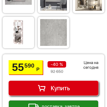
Цена на
55
-40 %
590
сегодня
Р
92 650
Купить
доставка: завтра