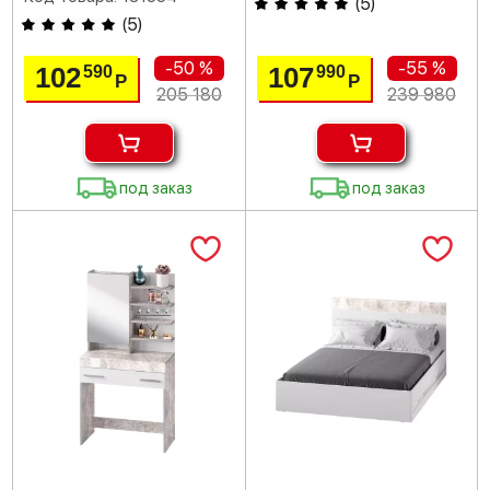
(
5
)
(
5
)
-50 %
-55 %
102
107
590
990
Р
Р
205 180
239 980
под заказ
под заказ