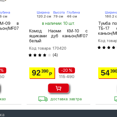
лубина
Ширина
Высота
Глубина
Ширин
6 см
120.2 см
79 см
46 см
180.2 
КМ-09 в
в наличии: 10 шт.
Тумба п
ьон/MF07
ТБ-17 
Комод Наоми КМ-10 с
каньон/M
ящиками дуб каньон/MF07
белый
Код товар
Код товара: 170420
(
4
)
 %
-20 %
92
54
390
39
Р
50
115 490
каз
доставка: завтра
ка