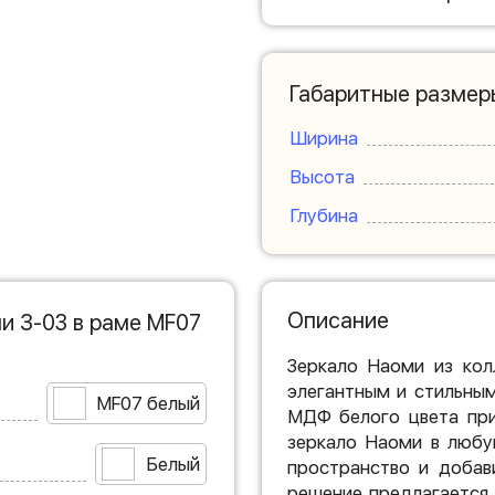
Габаритные размер
Ширина
Высота
Глубина
Описание
и З-03 в раме MF07
Зеркало Наоми из колл
элегантным и стильны
MF07 белый
МДФ белого цвета при
зеркало Наоми в любу
Белый
пространство и добав
решение предлагается 