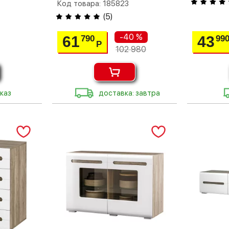
Код товара: 185823
(
5
)
-40 %
61
43
790
99
Р
102 980
каз
доставка: завтра