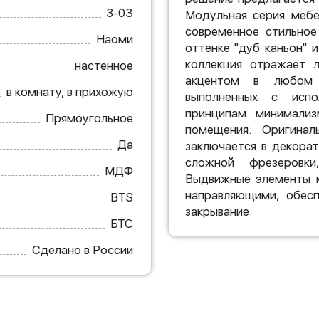
З-03
Модульная серия мебе
современное стильное
Наоми
оттенке "дуб каньон" 
коллекция отражает 
настенное
акцентом в любом и
в комнату, в прихожую
выполненных с испо
принципам минимализ
Прямоугольное
помещения. Оригинал
Да
заключается в декора
сложной фрезеровки
МДФ
Выдвижные элементы м
направляющими, обес
BTS
закрывание.
БТС
Сделано в России