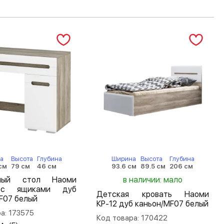
а
Высота
Глубина
Ширина
Высота
Глубина
см
79 см
46 см
93.6 см
89.5 см
206 см
нный стол Наоми
в наличии: мало
с ящиками дуб
Детская кровать Наоми
F07 белый
КР-12 дуб каньон/MF07 белый
а: 173575
Код товара: 170422