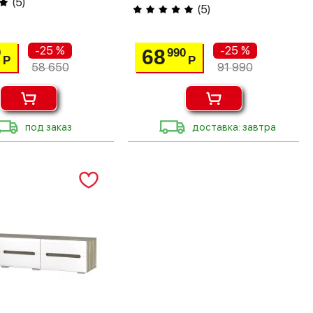
(
5
)
(
5
)
-25 %
-25 %
68
0
990
Р
Р
58 650
91 990
под заказ
доставка: завтра