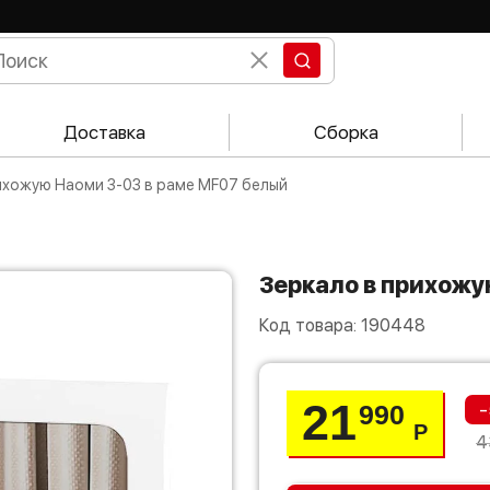
Доставка
Сборка
рихожую Наоми З-03 в раме MF07 белый
Зеркало в прихож
Код товара:
190448
21
-
990
Р
4