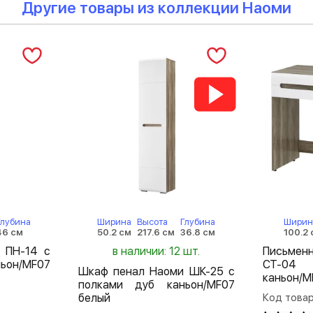
Другие товары из коллекции Наоми
Глубина
Ширина
Высота
Глубина
Ширин
46 см
50.2 см
217.6 см
36.8 см
100.2 
 ПН-14 с
в наличии: 12 шт.
Письме
ьон/MF07
СТ-04 
Шкаф пенал Наоми ШК-25 с
каньон/M
полками дуб каньон/MF07
белый
Код товар