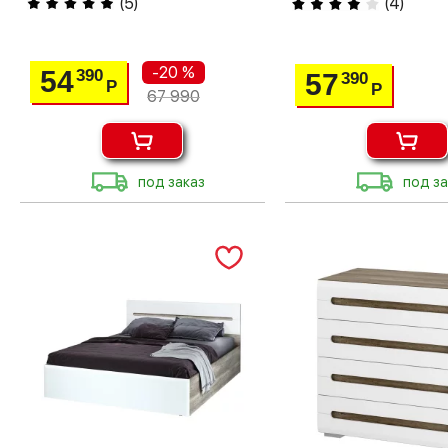
(
5
)
(
4
)
-20 %
54
390
57
390
Р
Р
67 990
под заказ
под за