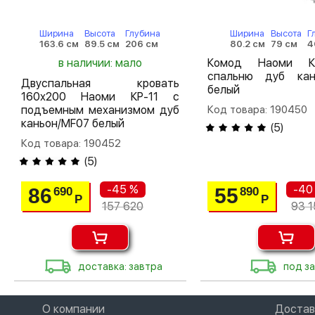
Ширина
Высота
Глубина
Ширина
Высота
Г
163.6 см
89.5 см
206 см
80.2 см
79 см
4
в наличии: мало
Комод Наоми 
спальню дуб кан
Двуспальная кровать
белый
160х200 Наоми КР-11 с
подъемным механизмом дуб
Код товара: 190450
каньон/MF07 белый
(
5
)
Код товара: 190452
(
5
)
-45 %
-40
86
55
690
890
Р
Р
157 620
93 1
доставка: завтра
под за
О компании
Достав