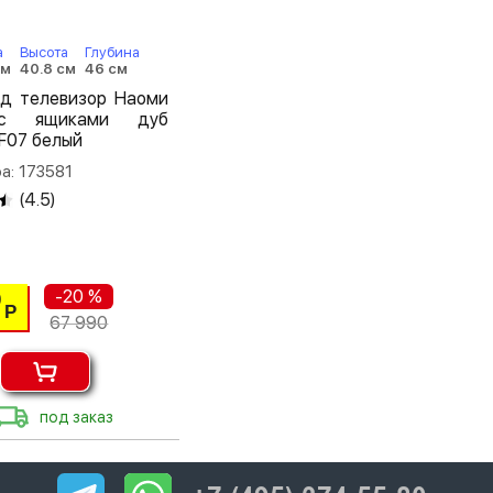
а
Высота
Глубина
см
40.8 см
46 см
од телевизор Наоми
с ящиками дуб
F07 белый
а: 173581
(
4.5
)
-20 %
0
Р
67 990
под заказ