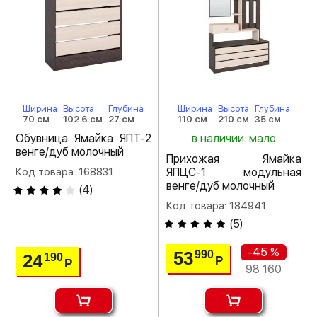
Ширина
Высота
Глубина
Ширина
Высота
Глубина
70 см
102.6 см
27 см
110 см
210 см
35 см
Обувница Ямайка ЯПТ-2
в наличии: мало
венге/дуб молочный
Прихожая Ямайка
Код товара: 168831
ЯПЦС-1 модульная
венге/дуб молочный
(
4
)
Код товара: 184941
(
5
)
-45 %
53
990
24
190
Р
Р
98 160