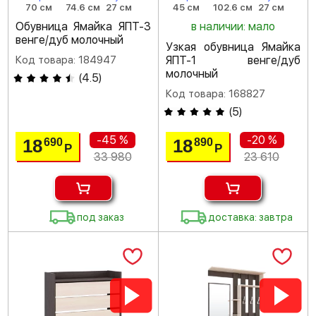
70 см
74.6 см
27 см
45 см
102.6 см
27 см
Обувница Ямайка ЯПТ-3
в наличии: мало
венге/дуб молочный
Узкая обувница Ямайка
Код товара: 184947
ЯПТ-1 венге/дуб
молочный
(
4.5
)
Код товара: 168827
(
5
)
-45 %
-20 %
18
18
690
890
Р
Р
33 980
23 610
под заказ
доставка: завтра