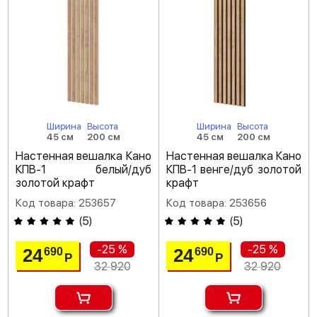
Ширина
Высота
Ширина
Высота
45 см
200 см
45 см
200 см
Настенная вешалка Кано
Настенная вешалка Кано
КПВ-1 белый/дуб
КПВ-1 венге/дуб золотой
золотой крафт
крафт
Код товара: 253657
Код товара: 253656
(
5
)
(
5
)
-25 %
-25 %
24
24
690
690
Р
Р
32 920
32 920