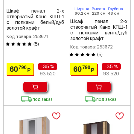
Ширина
Высота
Глубина
Шкаф пенал 2-х
60.2 см
220 см
43 см
створчатый Кано КПШ-1
Шкаф пенал 2-х
с полками белый/дуб
створчатый Кано КПШ-1
золотой крафт
с полками венге/дуб
Код товара: 253671
золотой крафт
(
5
)
Код товара: 253672
(
5
)
-35 %
-35 %
60
60
790
790
Р
Р
93 520
93 520
под заказ
под заказ