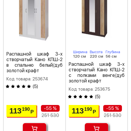
Ширина
Высота
Глубина
Распашной шкаф 3-х
120 см
220 см
56 см
створчатый Кано КПШ-2
Распашной шкаф 3-х
в спальню белый/дуб
створчатый Кано КПШ-2
золотой крафт
с полками венге/дуб
Код товара: 253674
золотой крафт
(
5
)
Код товара: 253675
(
5
)
-55 %
-55 %
113
113
190
190
Р
Р
251 530
251 530