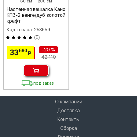
60 см
200 см
Настенная вешалка Кано
КПВ-2 венге/дуб золотой
крафт
Код товара: 253659
(
5
)
-20 %
33
690
Р
42 110
под заказ
О компании
Доставка
Контакты
Сборка