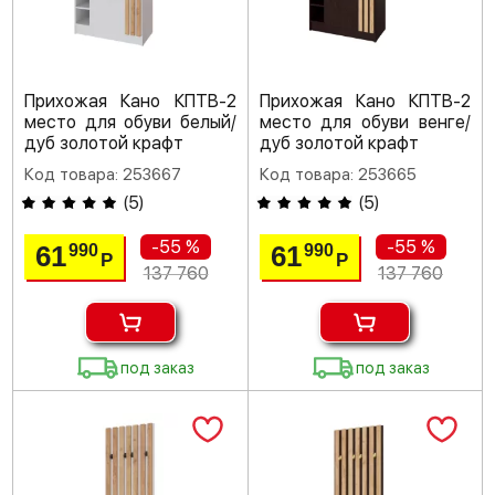
Прихожая Кано КПТВ-2
Прихожая Кано КПТВ-2
место для обуви белый/
место для обуви венге/
дуб золотой крафт
дуб золотой крафт
Код товара: 253667
Код товара: 253665
(
5
)
(
5
)
-55 %
-55 %
61
61
990
990
Р
Р
137 760
137 760
под заказ
под заказ