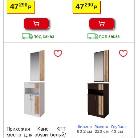
47
47
290
290
Р
Р
под заказ
под заказ
Ширина
Высота
Глубина
Прихожая Кано КПТ
60.2 см
220 см
43 см
место для обуви белый/