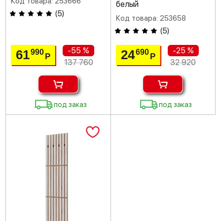
Код товара: 253666
белый
(
5
)
Код товара: 253658
(
5
)
-55 %
-25 %
61
24
990
690
Р
Р
137 760
32 920
под заказ
под заказ