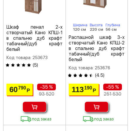
Ширина
Высота
Глубина
Шкаф пенал 2-х
120 см
220 см
56 см
створчатый Кано КПШ-1
Распашной шкаф 3-х
в спальню дуб крафт
створчатый Кано КПШ-2
табачный/дуб крафт
в спальню дуб крафт
белый
табачный/дуб крафт
Код товара: 253673
белый
(
5
)
Код товара: 253676
(
4.5
)
-35 %
-55 %
60
113
790
190
Р
Р
93 520
251 530
под заказ
под заказ