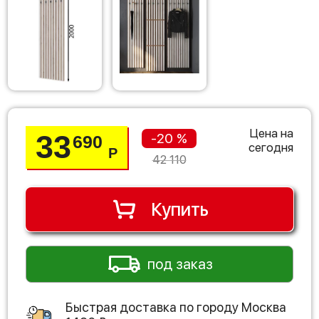
Цена на
33
-20 %
690
сегодня
Р
42 110
Купить
под заказ
Быстрая доставка по городу
Москва