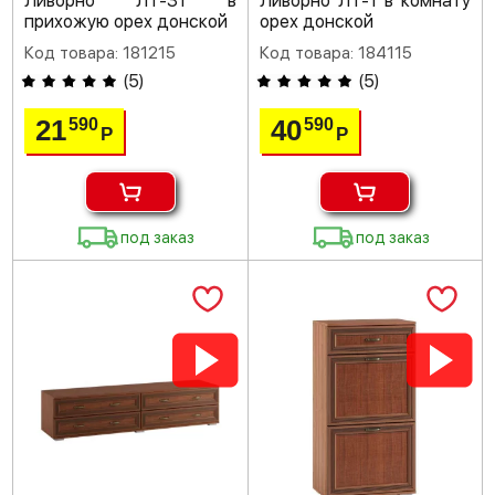
Ливорно ЛТ-31 в
Ливорно ЛТ-1 в комнату
прихожую орех донской
орех донской
Код товара: 181215
Код товара: 184115
(
5
)
(
5
)
21
40
590
590
Р
Р
под заказ
под заказ