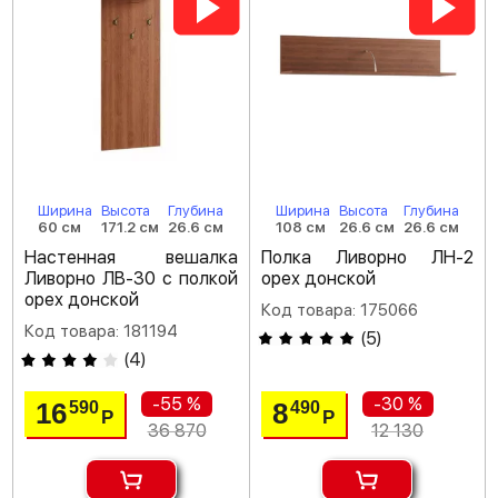
Ширина
Высота
Глубина
Ширина
Высота
Глубина
60 см
171.2 см
26.6 см
108 см
26.6 см
26.6 см
Настенная вешалка
Полка Ливорно ЛН-2
Ливорно ЛВ-30 с полкой
орех донской
орех донской
Код товара: 175066
Код товара: 181194
(
5
)
(
4
)
-55 %
-30 %
16
8
590
490
Р
Р
36 870
12 130