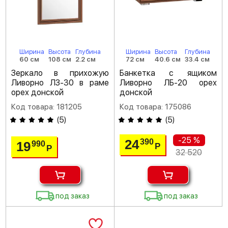
Ширина
Высота
Глубина
Ширина
Высота
Глубина
60 см
108 см
2.2 см
72 см
40.6 см
33.4 см
Зеркало в прихожую
Банкетка с ящиком
Ливорно ЛЗ-30 в раме
Ливорно ЛБ-20 орех
орех донской
донской
Код товара: 181205
Код товара: 175086
(
5
)
(
5
)
-25 %
24
390
19
990
Р
Р
32 520
под заказ
под заказ