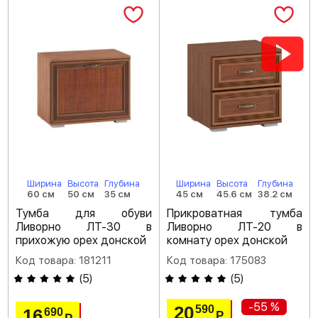
Ширина
Высота
Глубина
Ширина
Высота
Глубина
60 см
50 см
35 см
45 см
45.6 см
38.2 см
Тумба для обуви
Прикроватная тумба
Ливорно ЛТ-30 в
Ливорно ЛТ-20 в
прихожую орех донской
комнату орех донской
Код товара: 181211
Код товара: 175083
(
5
)
(
5
)
-55 %
20
590
16
690
Р