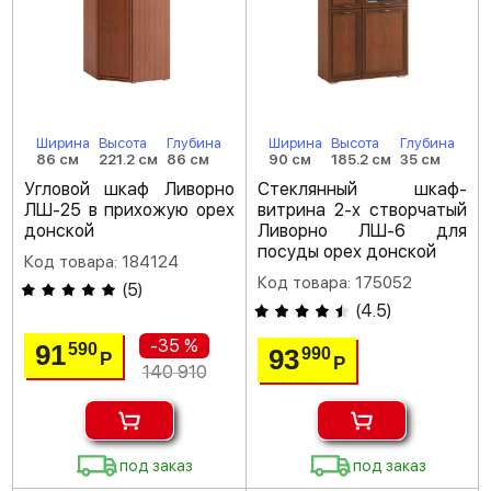
Ширина
Высота
Глубина
Ширина
Высота
Глубина
86 см
221.2 см
86 см
90 см
185.2 см
35 см
Угловой шкаф Ливорно
Стеклянный шкаф-
ЛШ-25 в прихожую орех
витрина 2-х створчатый
донской
Ливорно ЛШ-6 для
посуды орех донской
Код товара: 184124
Код товара: 175052
(
5
)
(
4.5
)
-35 %
91
590
93
990
Р
Р
140 910
под заказ
под заказ