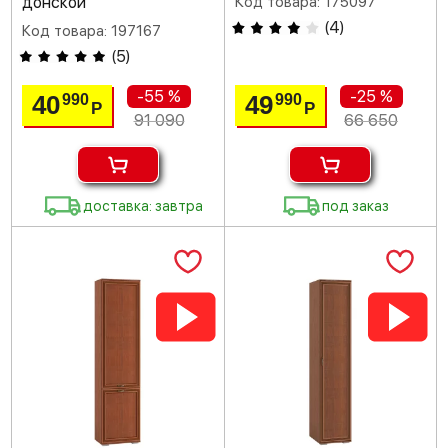
донской
Код товара: 175097
(
4
)
Код товара: 197167
(
5
)
-55 %
-25 %
40
49
990
990
Р
Р
91 090
66 650
доставка: завтра
под заказ