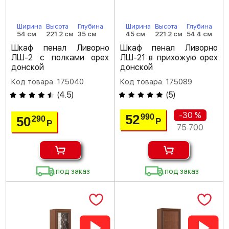
Ширина
Высота
Глубина
Ширина
Высота
Глубина
54 см
221.2 см
35 см
45 см
221.2 см
54.4 см
Шкаф пенал Ливорно
Шкаф пенал Ливорно
ЛШ-2 с полками орех
ЛШ-21 в прихожую орех
донской
донской
Код товара: 175040
Код товара: 175089
(
4.5
)
(
5
)
-30 %
52
990
50
290
Р
Р
75 700
под заказ
под заказ