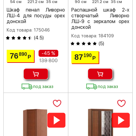
54 см
221.2 см
35 см
90 см
221.2 см
35 см
Шкаф пенал Ливорно
Распашной шкаф 2-х
ЛШ-4 для посуды орех
створчатый Ливорно
донской
ЛШ-9 с зеркалом орех
донской
Код товара: 175046
Код товара: 184109
(
4.5
)
(
5
)
-45 %
76
890
87
190
Р
Р
139 800
под заказ
под заказ