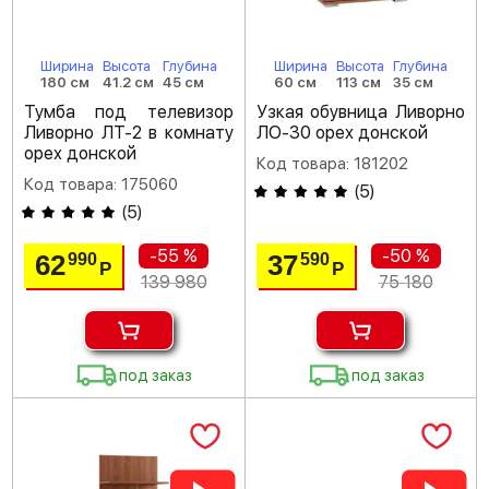
Ширина
Высота
Глубина
Ширина
Высота
Глубина
180 см
41.2 см
45 см
60 см
113 см
35 см
Тумба под телевизор
Узкая обувница Ливорно
Ливорно ЛТ-2 в комнату
ЛО-30 орех донской
орех донской
Код товара: 181202
Код товара: 175060
(
5
)
(
5
)
-55 %
-50 %
62
37
990
590
Р
Р
139 980
75 180
под заказ
под заказ