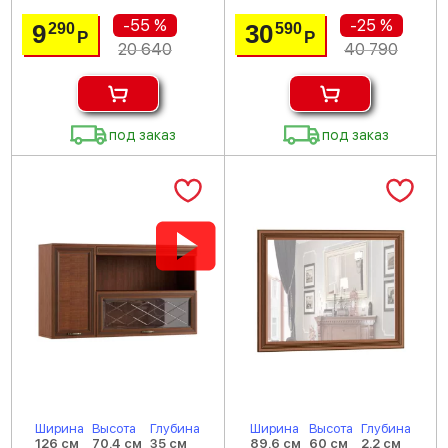
-55 %
-25 %
9
30
290
590
Р
Р
20 640
40 790
под заказ
под заказ
Ширина
Высота
Глубина
Ширина
Высота
Глубина
126 см
70.4 см
35 см
89.6 см
60 см
2.2 см