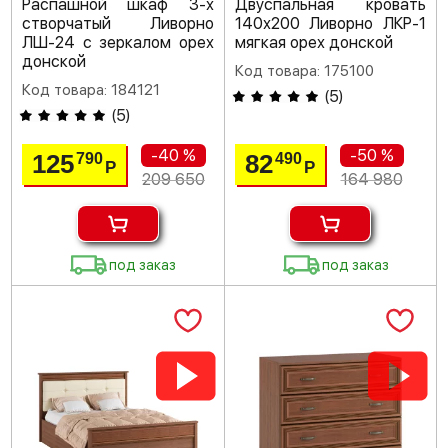
Распашной шкаф 3-х
Двуспальная кровать
створчатый Ливорно
140х200 Ливорно ЛКР-1
ЛШ-24 с зеркалом орех
мягкая орех донской
донской
Код товара: 175100
Код товара: 184121
(
5
)
(
5
)
-40 %
-50 %
125
82
790
490
Р
Р
209 650
164 980
под заказ
под заказ