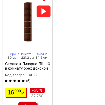
Ширина
Высота
Глубина
30 см
221.2 см
34.8 см
Стеллаж Ливорно ЛШ-10
в комнату орех донской
Код товара: 184112
(
5
)
-55 %
16
990
Р
37 760