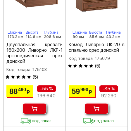
Ширина
Высота
Глубина
Ширина
Высота
Глубина
173.2 см
114.6 см
208.6 см
90 см
85.6 см
43.2 см
Двуспальная кровать
Комод Ливорно ЛК-20 в
160х200 Ливорно ЛКР-1
спальню орех донской
ортопедическая орех
Код товара: 175079
донской
(
5
)
Код товара: 175103
(
5
)
-55 %
-35 %
88
59
490
990
Р
Р
196 640
92 290
под заказ
под заказ