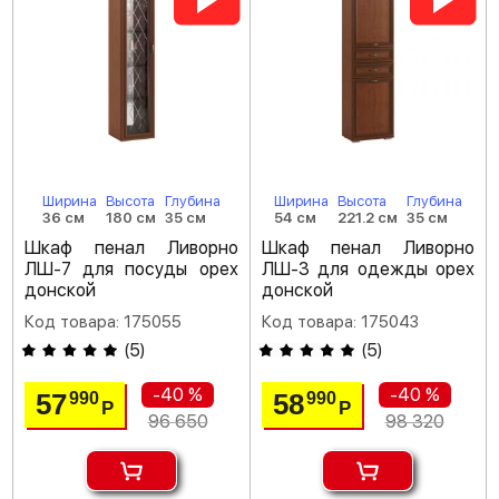
Ширина
Высота
Глубина
Ширина
Высота
Глубина
36 см
180 см
35 см
54 см
221.2 см
35 см
Шкаф пенал Ливорно
Шкаф пенал Ливорно
ЛШ-7 для посуды орех
ЛШ-3 для одежды орех
донской
донской
Код товара: 175055
Код товара: 175043
(
5
)
(
5
)
-40 %
-40 %
57
58
990
990
Р
Р
96 650
98 320