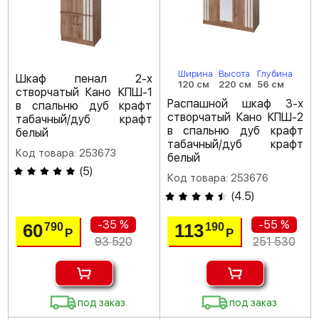
Ширина
Высота
Глубина
Шкаф пенал 2-х
120 см
220 см
56 см
створчатый Кано КПШ-1
Распашной шкаф 3-х
в спальню дуб крафт
створчатый Кано КПШ-2
табачный/дуб крафт
в спальню дуб крафт
белый
табачный/дуб крафт
Код товара: 253673
белый
(
5
)
Код товара: 253676
(
4.5
)
-35 %
-55 %
60
113
790
190
Р
Р
93 520
251 530
под заказ
под заказ