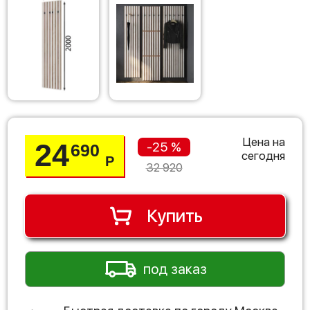
Цена на
24
-25 %
690
сегодня
Р
32 920
Купить
под заказ