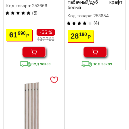
табачный/дуб крафт
Код товара: 253666
белый
(
5
)
Код товара: 253654
(
4
)
-55 %
61
990
28
190
Р
Р
137 760
под заказ
под заказ