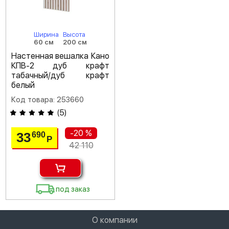
Ширина
Высота
60 см
200 см
Настенная вешалка Кано
КПВ-2 дуб крафт
табачный/дуб крафт
белый
Код товара: 253660
(
5
)
-20 %
33
690
Р
42 110
под заказ
О компании