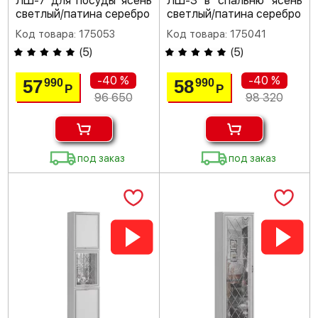
ЛШ-7 для посуды ясень
ЛШ-3 в спальню ясень
светлый/патина серебро
светлый/патина серебро
Код товара: 175053
Код товара: 175041
(
5
)
(
5
)
-40 %
-40 %
57
58
990
990
Р
Р
96 650
98 320
под заказ
под заказ