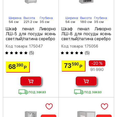
Ширина
Высота
Глубина
Ширина
Высота
Глубина
54 см
221.2 см
35 см
54 см
180 см
35 см
Шкаф пенал Ливорно
Шкаф пенал Ливорно
ЛШ-5 для посуды ясень
ЛШ-8 для посуды ясень
светлый/патина серебро
светлый/патина серебро
Код товара: 175047
Код товара: 175056
(
5
)
(
5
)
-20 %
73
590
68
390
Р
Р
91 990
под заказ
под заказ