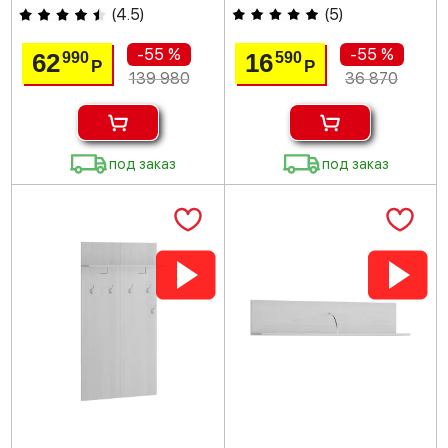
(
4.5
)
(
5
)
-55 %
-55 %
62
16
990
590
Р
Р
139 980
36 870
под заказ
под заказ