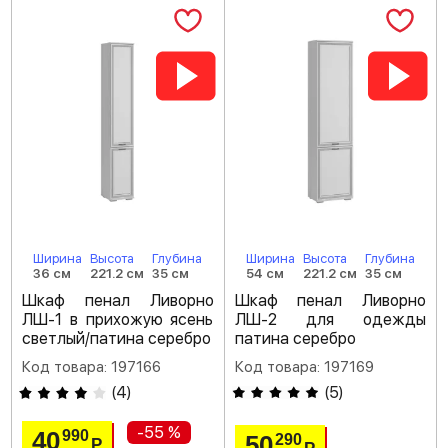
Ширина
Высота
Глубина
Ширина
Высота
Глубина
36 см
221.2 см
35 см
54 см
221.2 см
35 см
Шкаф пенал Ливорно
Шкаф пенал Ливорно
ЛШ-1 в прихожую ясень
ЛШ-2 для одежды
светлый/патина серебро
патина серебро
Код товара: 197166
Код товара: 197169
(
4
)
(
5
)
-55 %
40
990
50
290
Р