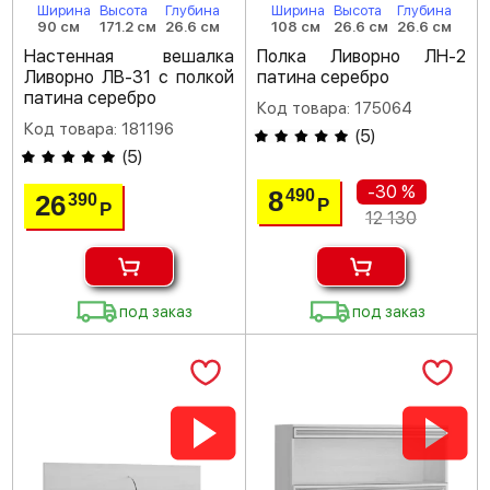
Ширина
Высота
Глубина
Ширина
Высота
Глубина
90 см
171.2 см
26.6 см
108 см
26.6 см
26.6 см
Настенная вешалка
Полка Ливорно ЛН-2
Ливорно ЛВ-31 с полкой
патина серебро
патина серебро
Код товара: 175064
Код товара: 181196
(
5
)
(
5
)
-30 %
8
490
26
390
Р
Р
12 130
под заказ
под заказ