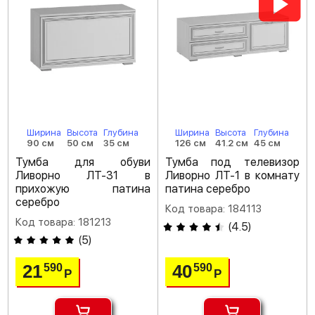
Ширина
Высота
Глубина
Ширина
Высота
Глубина
90 см
50 см
35 см
126 см
41.2 см
45 см
Тумба для обуви
Тумба под телевизор
Ливорно ЛТ-31 в
Ливорно ЛТ-1 в комнату
прихожую патина
патина серебро
серебро
Код товара: 184113
Код товара: 181213
(
4.5
)
(
5
)
21
40
590
590
Р
Р