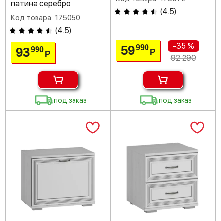
патина серебро
(
4.5
)
Код товара: 175050
(
4.5
)
-35 %
59
990
93
990
Р
Р
92 290
под заказ
под заказ