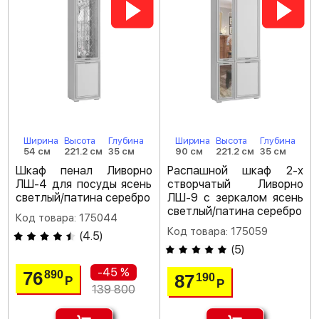
Ширина
Высота
Глубина
Ширина
Высота
Глубина
54 см
221.2 см
35 см
90 см
221.2 см
35 см
Шкаф пенал Ливорно
Распашной шкаф 2-х
ЛШ-4 для посуды ясень
створчатый Ливорно
светлый/патина серебро
ЛШ-9 с зеркалом ясень
светлый/патина серебро
Код товара: 175044
Код товара: 175059
(
4.5
)
(
5
)
-45 %
76
890
87
190
Р
Р
139 800