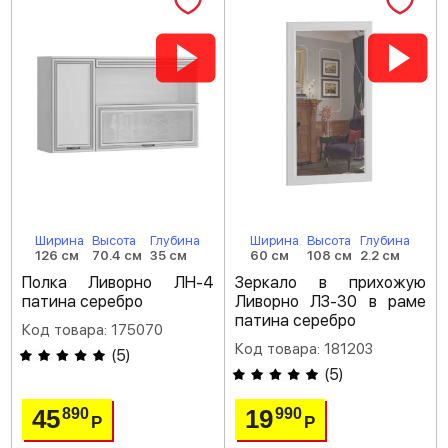
Ширина
Высота
Глубина
Ширина
Высота
Глубина
126 см
70.4 см
35 см
60 см
108 см
2.2 см
Полка Ливорно ЛН-4
Зеркало в прихожую
патина серебро
Ливорно ЛЗ-30 в раме
патина серебро
Код товара: 175070
Код товара: 181203
(
5
)
(
5
)
45
19
890
990
Р
Р