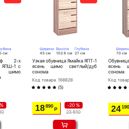
лубина
Ширина
Высота
Глубина
Ширин
5 см
45 см
102.6 см
27 см
70 см
аф 2-х
Узкая обувница Ямайка ЯПТ-1
Обувни
 ЯПШ-1 с
ясень шимо светлый/дуб
ясень ш
ь шимо
сонома
сонома
а
Код товара: 168828
Код товар
(
5
)
 %
-20 %
18
890
24
19
Р
10
23 610