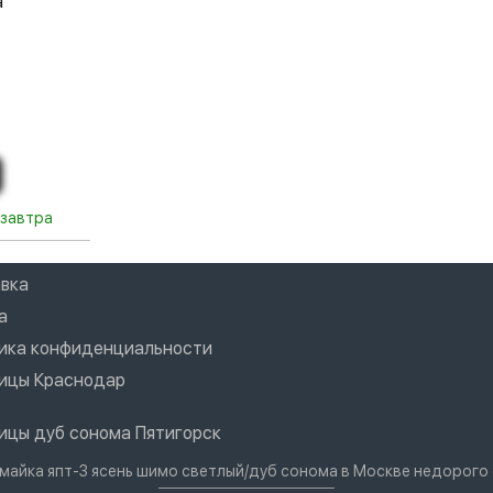
а
 завтра
вка
а
ика конфиденциальности
ицы Краснодар
ицы дуб сонома Пятигорск
ямайка япт-3 ясень шимо светлый/дуб сонома в Москве недорого