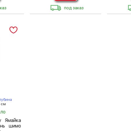
каз
под заказ
лубина
 см
ало
у Ямайка
ень шимо