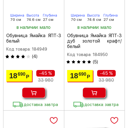
Ширина
Высота
Глубина
Ширина
Высота
Глубина
70 см
74.6 см
27 см
70 см
74.6 см
27 см
в наличии: мало
в наличии: мало
Обувница Ямайка ЯПТ-3
Обувница Ямайка ЯПТ-3
белый
дуб золотой крафт/
белый
Код товара: 184949
Код товара: 184950
(
4
)
(
5
)
-45 %
-45 %
18
18
690
690
Р
Р
33 980
33 980
доставка: завтра
доставка: завтра