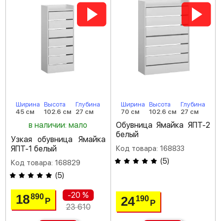
Ширина
Высота
Глубина
Ширина
Высота
Глубина
45 см
102.6 см
27 см
70 см
102.6 см
27 см
в наличии: мало
Обувница Ямайка ЯПТ-2
белый
Узкая обувница Ямайка
ЯПТ-1 белый
Код товара: 168833
(
5
)
Код товара: 168829
(
5
)
-20 %
18
890
24
190
Р
Р
23 610