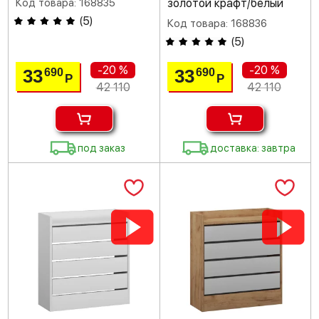
Код товара: 168835
золотой крафт/белый
(
5
)
Код товара: 168836
(
5
)
-20 %
-20 %
33
33
690
690
Р
Р
42 110
42 110
под заказ
доставка: завтра