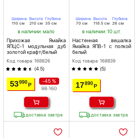
Ширина
Высота
Глубина
Ширина
Высота
Глубина
110 см
210 см
35 см
70 см
118.5 см
26 см
в наличии: мало
в наличии: 10 шт.
Прихожая Ямайка
Настенная вешалка
ЯПЦС-1 модульная дуб
Ямайка ЯПВ-1 с полкой
золотой крафт/белый
белый
Код товара: 168826
Код товара: 168839
(
4.5
)
(
5
)
-45 %
53
990
17
890
Р
Р
98 160
доставка: завтра
доставка: завтра