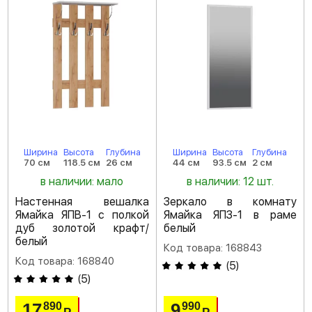
Ширина
Высота
Глубина
Ширина
Высота
Глубина
70 см
118.5 см
26 см
44 см
93.5 см
2 см
в наличии: мало
в наличии: 12 шт.
Настенная вешалка
Зеркало в комнату
Ямайка ЯПВ-1 с полкой
Ямайка ЯПЗ-1 в раме
дуб золотой крафт/
белый
белый
Код товара: 168843
Код товара: 168840
(
5
)
(
5
)
17
9
890
990