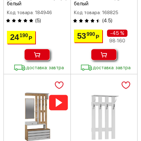
белый
белый
Код товара: 184946
Код товара: 168825
(
5
)
(
4.5
)
-45 %
53
990
24
190
Р
Р
98 160
доставка: завтра
доставка: завтра