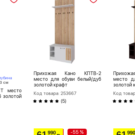
Прихожая Кано КПТВ-2
Прихож
лубина
место для обуви белый/дуб
место д
3 см
золотой крафт
золотой 
ПТ место
Код товара: 253667
Код товар
б золотой
(
5
)
-55 %
61
61
990
99