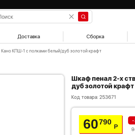
Доставка
Сборка
й Кано КПШ-1 с полками белый/дуб золотой крафт
Шкаф пенал 2-х створчатый Кано КПШ-1 с полками белый/
дуб золотой крафт
Код товара:
253671
60
-
790
Р
9