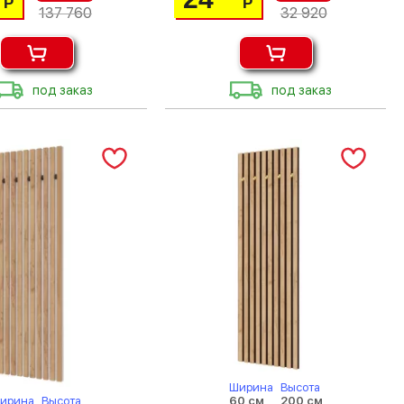
Р
Р
137 760
32 920
под заказ
под заказ
Ширина
Высота
60 см
200 см
ирина
Высота