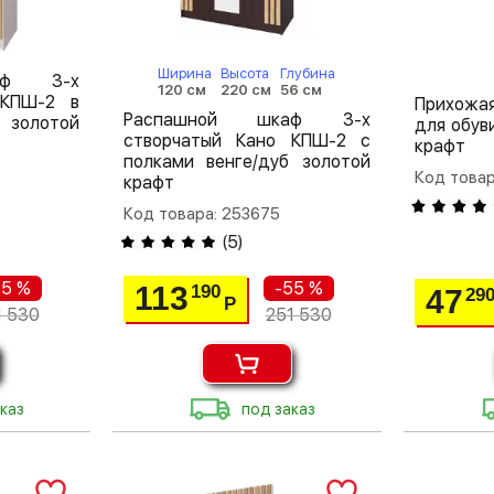
Ширина
Высота
Глубина
аф 3-х
120 см
220 см
56 см
 КПШ-2 в
Прихожая
Распашной шкаф 3-х
 золотой
для обув
створчатый Кано КПШ-2 с
крафт
полками венге/дуб золотой
Код товар
крафт
Код товара: 253675
(
5
)
55 %
-55 %
113
190
47
29
Р
1 530
251 530
каз
под заказ