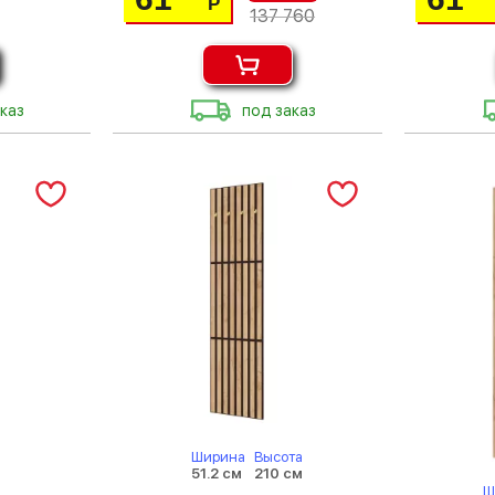
Р
137 760
каз
под заказ
Ширина
Высота
51.2 см
210 см
Ш