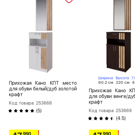
Ширина
Высота
Г
60.2 см
220 см
4
Прихожая Кано КПТ место
для обуви белый/дуб золотой
Прихожая Кано К
крафт
для обуви венге/ду
крафт
Код товара: 253668
Код товара: 253669
(
5
)
(
4.5
)
990
990