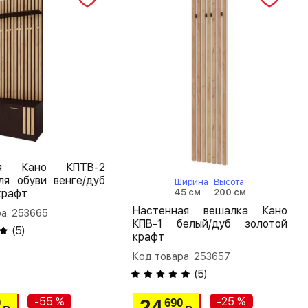
ая Кано КПТВ-2
ля обуви венге/дуб
Ширина
Высота
45 см
200 см
крафт
Настенная вешалка Кано
а: 253665
КПВ-1 белый/дуб золотой
(
5
)
крафт
Код товара: 253657
(
5
)
-55 %
-25 %
24
0
690