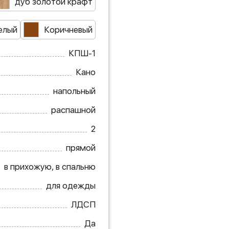
дуб золотой крафт
елый
Коричневый
КПШ-1
Кано
напольный
распашной
2
прямой
в прихожую, в спальню
для одежды
ЛДСП
Да