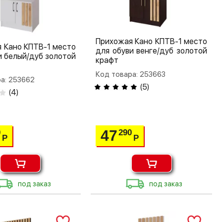
Прихожая Кано КПТВ-1 место
 Кано КПТВ-1 место
для обуви венге/дуб золотой
и белый/дуб золотой
крафт
Код товара: 253663
а: 253662
(
5
)
(
4
)
47
0
290
Р
Р
под заказ
под заказ