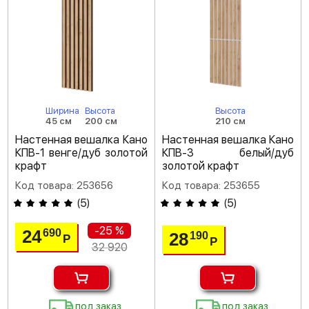
Ширина
Высота
Высота
45 см
200 см
210 см
Настенная вешалка Кано
Настенная вешалка Кано
КПВ-1 венге/дуб золотой
КПВ-3 белый/дуб
крафт
золотой крафт
Код товара: 253656
Код товара: 253655
(
5
)
(
5
)
-25 %
24
690
28
190
Р
Р
32 920
под заказ
под заказ