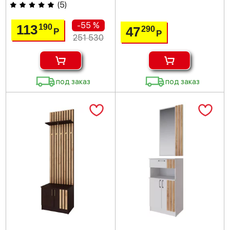
(
5
)
-55 %
113
190
47
290
Р
Р
251 530
под заказ
под заказ