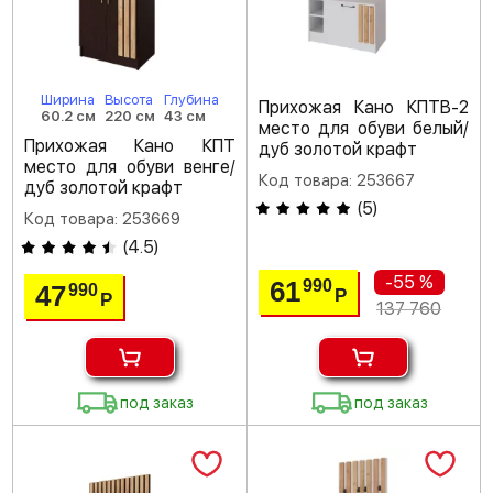
Ширина
Высота
Глубина
Прихожая Кано КПТВ-2
60.2 см
220 см
43 см
место для обуви белый/
Прихожая Кано КПТ
дуб золотой крафт
место для обуви венге/
Код товара: 253667
дуб золотой крафт
(
5
)
Код товара: 253669
(
4.5
)
-55 %
61
990
47
990
Р
Р
137 760
под заказ
под заказ