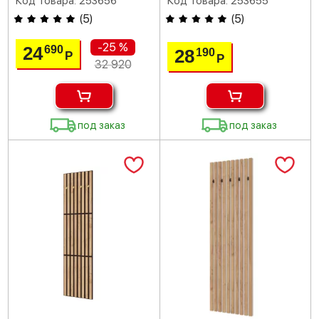
Код товара: 253656
Код товара: 253655
(
5
)
(
5
)
-25 %
24
690
28
190
Р
Р
32 920
под заказ
под заказ