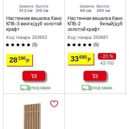
Ширина
Высота
Ширина
Высота
51.2 см
210 см
60 см
200 см
Настенная вешалка Кано
Настенная вешалка Кано
КПВ-3 венге/дуб золотой
КПВ-2 белый/дуб
крафт
золотой крафт
Код товара: 253653
Код товара: 253661
(
5
)
(
5
)
-20 %
33
690
28
190
Р
Р
42 110
под заказ
под заказ