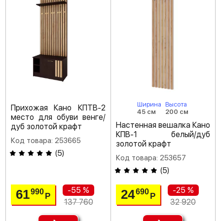
Ширина
Высота
Прихожая Кано КПТВ-2
45 см
200 см
место для обуви венге/
Настенная вешалка Кано
дуб золотой крафт
КПВ-1 белый/дуб
Код товара: 253665
золотой крафт
(
5
)
Код товара: 253657
(
5
)
-55 %
-25 %
61
24
990
690
Р
Р
137 760
32 920