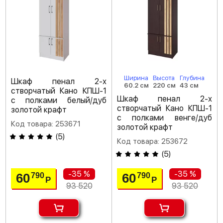
Ширина
Высота
Глубина
Шкаф пенал 2-х
60.2 см
220 см
43 см
створчатый Кано КПШ-1
Шкаф пенал 2-х
с полками белый/дуб
створчатый Кано КПШ-1
золотой крафт
с полками венге/дуб
Код товара: 253671
золотой крафт
(
5
)
Код товара: 253672
(
5
)
-35 %
-35 %
60
60
790
790
Р
Р
93 520
93 520