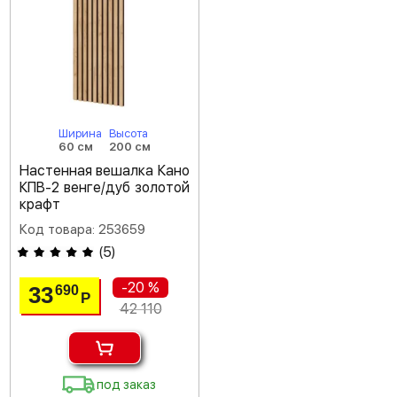
Ширина
Высота
60 см
200 см
Настенная вешалка Кано
КПВ-2 венге/дуб золотой
крафт
Код товара: 253659
(
5
)
-20 %
33
690
Р
42 110
под заказ