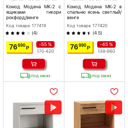
Комод Модена МК-2 с
Комод Модена МК-2 в
ящиками гикори
спальню ясень светлый/
рокфорд/венге
венге
Код товара: 177419
Код товара: 177420
(
4
)
(
4.5
)
-55 %
-45 %
76
76
690
990
Р
Р
170 420
139 980
под заказ
под заказ