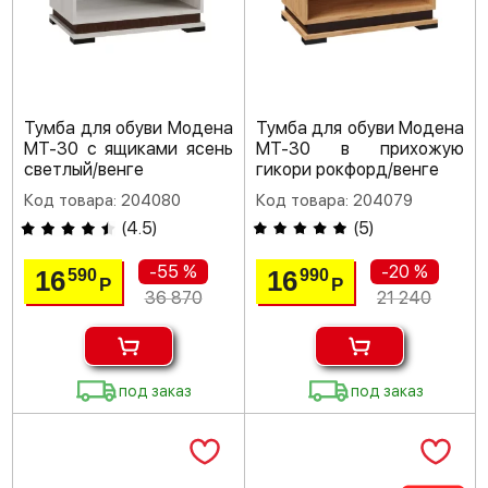
Тумба для обуви Модена
Тумба для обуви Модена
МТ-30 с ящиками ясень
МТ-30 в прихожую
светлый/венге
гикори рокфорд/венге
Код товара: 204080
Код товара: 204079
(
4.5
)
(
5
)
-55 %
-20 %
16
16
590
990
Р
Р
36 870
21 240
под заказ
под заказ