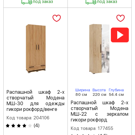
под заказ
под заказ
Ширина
Высота
Глубина
Распашной шкаф 2-х
80 см
220 см
54.4 см
створчатый Модена
Распашной шкаф 2-х
МШ-30 для одежды
створчатый Модена
гикори рокфорд/венге
МШ-22 с зеркалом
Код товара: 204106
гикори рокфорд
(
4
)
Код товара: 177455