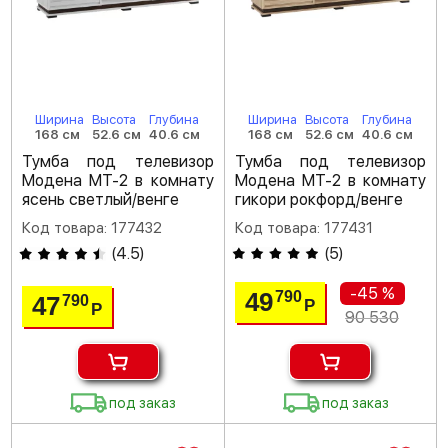
Ширина
Высота
Глубина
Ширина
Высота
Глубина
168 см
52.6 см
40.6 см
168 см
52.6 см
40.6 см
Тумба под телевизор
Тумба под телевизор
Модена МТ-2 в комнату
Модена МТ-2 в комнату
ясень светлый/венге
гикори рокфорд/венге
Код товара: 177432
Код товара: 177431
(
4.5
)
(
5
)
-45 %
49
790
47
790
Р
Р
90 530
под заказ
под заказ