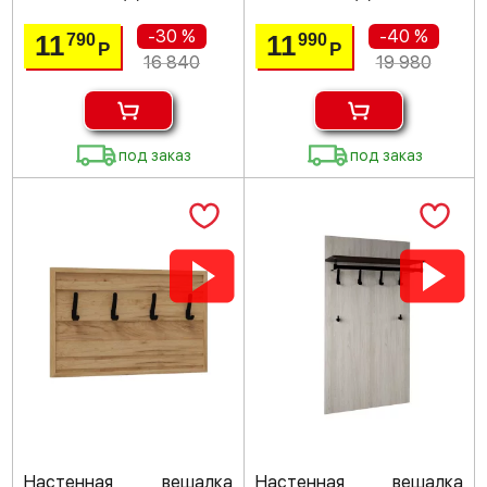
-30 %
-40 %
11
11
790
990
Р
Р
16 840
19 980
под заказ
под заказ
Настенная вешалка
Настенная вешалка