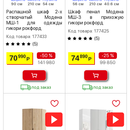
90 см
210 см
54 см
56 см
210 см
40.6 см
Распашной шкаф 2-х
Шкаф пенал Модена
створчатый Модена
МШ-3 в прихожую
МШ-1 для одежды
гикори рокфорд
гикори рокфорд
Код товара: 177425
Код товара: 177433
(
5
)
(
5
)
-50 %
-25 %
70
74
990
890
Р
Р
141 980
99 850
под заказ
под заказ