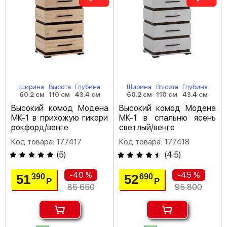
Ширина
Высота
Глубина
Ширина
Высота
Глубина
60.2 см
110 см
43.4 см
60.2 см
110 см
43.4 см
Высокий комод Модена
Высокий комод Модена
МК-1 в прихожую гикори
МК-1 в спальню ясень
рокфорд/венге
светлый/венге
Код товара: 177417
Код товара: 177418
(
5
)
(
4.5
)
-40 %
-45 %
51
52
390
690
Р
Р
85 650
95 800