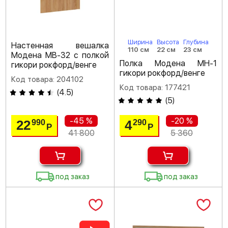
Ширина
Высота
Глубина
Настенная вешалка
110 см
22 см
23 см
Модена МВ-32 с полкой
Полка Модена МН-1
гикори рокфорд/венге
гикори рокфорд/венге
Код товара: 204102
Код товара: 177421
(
4.5
)
(
5
)
-45 %
-20 %
22
4
990
290
Р
Р
41 800
5 360
под заказ
под заказ