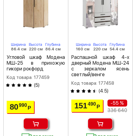
Ширина
Высота
Глубина
Ширина
Высота
Глубина
86.4 см
220 см
86.4 см
160 см
220 см
54.4 см
Угловой шкаф Модена
Распашной шкаф 4-х
МШ-25 в прихожую
дверный Модена МШ-24
гикори рокфорд
с зеркалом ясень
светлый/венге
Код товара: 177459
Код товара: 177458
(
5
)
(
4.5
)
-55 %
151
490
80
990
Р
Р
336 640