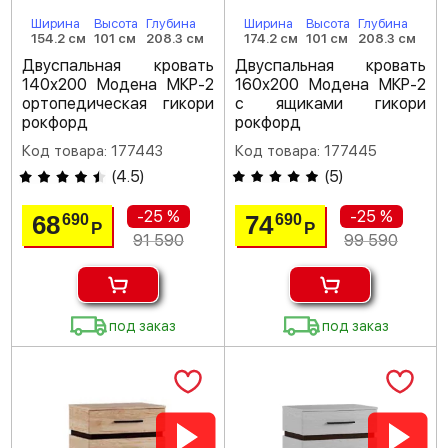
Ширина
Высота
Глубина
Ширина
Высота
Глубина
154.2 см
101 см
208.3 см
174.2 см
101 см
208.3 см
Двуспальная кровать
Двуспальная кровать
140х200 Модена МКР-2
160х200 Модена МКР-2
ортопедическая гикори
с ящиками гикори
рокфорд
рокфорд
Код товара: 177443
Код товара: 177445
(
4.5
)
(
5
)
-25 %
-25 %
68
74
690
690
Р
Р
91 590
99 590
под заказ
под заказ