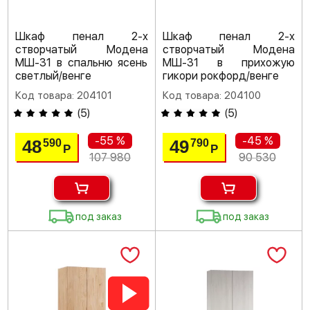
Шкаф пенал 2-х
Шкаф пенал 2-х
створчатый Модена
створчатый Модена
МШ-31 в спальню ясень
МШ-31 в прихожую
светлый/венге
гикори рокфорд/венге
Код товара: 204101
Код товара: 204100
(
5
)
(
5
)
-55 %
-45 %
48
49
590
790
Р
Р
107 980
90 530
под заказ
под заказ