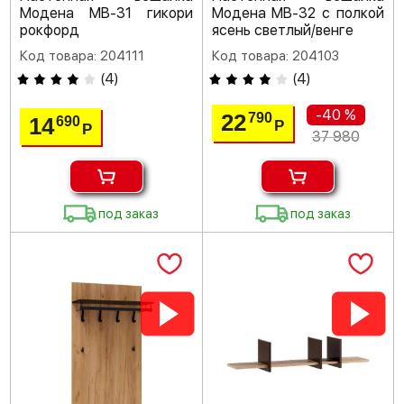
Модена МВ-31 гикори
Модена МВ-32 с полкой
рокфорд
ясень светлый/венге
Код товара: 204111
Код товара: 204103
(
4
)
(
4
)
-40 %
22
790
14
690
Р
Р
37 980
под заказ
под заказ