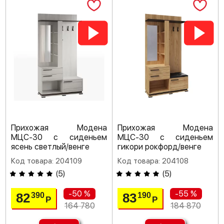
Прихожая Модена
Прихожая Модена
МЦС-30 с сиденьем
МЦС-30 с сиденьем
ясень светлый/венге
гикори рокфорд/венге
Код товара: 204109
Код товара: 204108
(
5
)
(
5
)
-50 %
-55 %
82
83
390
190
Р
Р
164 780
184 870