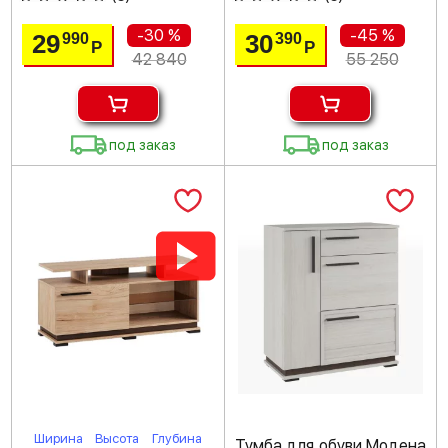
-30 %
-45 %
29
30
990
390
Р
Р
42 840
55 250
под заказ
под заказ
Ширина
Высота
Глубина
Тумба для обуви Модена