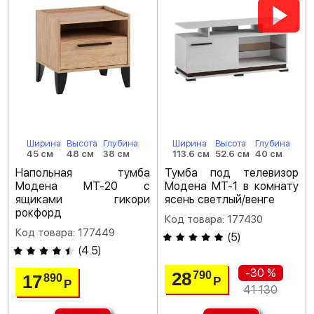
Ширина
Высота
Глубина
Ширина
Высота
Глубина
45 см
48 см
38 см
113.6 см
52.6 см
40 см
Напольная тумба
Тумба под телевизор
Модена МТ-20 с
Модена МТ-1 в комнату
ящиками гикори
ясень светлый/венге
рокфорд
Код товара: 177430
Код товара: 177449
(
5
)
(
4.5
)
-30 %
28
790
17
890
Р
Р
41 130