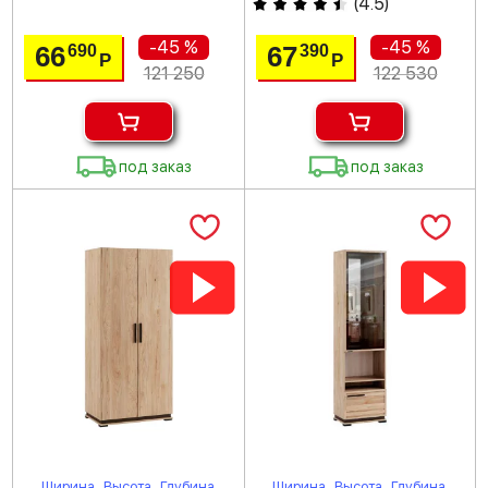
(
4.5
)
-45 %
-45 %
66
67
690
390
Р
Р
121 250
122 530
под заказ
под заказ
Ширина
Высота
Глубина
Ширина
Высота
Глубина