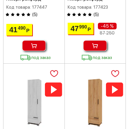
Код товара: 177447
Код товара: 177423
(
5
)
(
5
)
-45 %
47
990
41
490
Р
Р
87 250
под заказ
под заказ