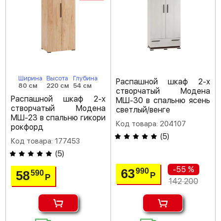
Ширина
Высота
Глубина
Распашной шкаф 2-х
80 см
220 см
54 см
створчатый Модена
Распашной шкаф 2-х
МШ-30 в спальню ясень
створчатый Модена
светлый/венге
МШ-23 в спальню гикори
Код товара: 204107
рокфорд
(
5
)
Код товара: 177453
(
5
)
-55 %
63
990
58
590
Р
Р
142 200