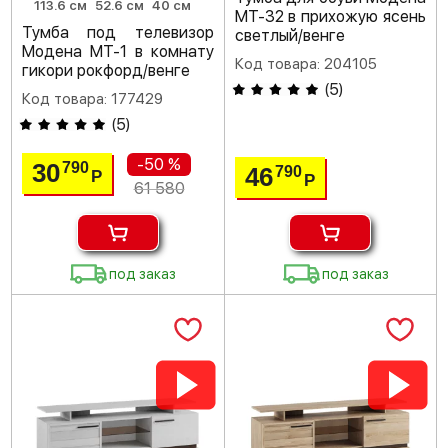
113.6 см
52.6 см
40 см
МТ-32 в прихожую ясень
Тумба под телевизор
светлый/венге
Модена МТ-1 в комнату
Код товара: 204105
гикори рокфорд/венге
(
5
)
Код товара: 177429
(
5
)
-50 %
30
790
46
790
Р
Р
61 580
под заказ
под заказ