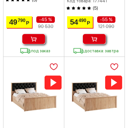
Код товара: 177441
(
5
)
-45 %
-55 %
49
54
790
490
Р
Р
90 530
121 090
под заказ
доставка: завтра