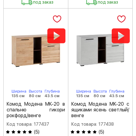
под заказ
под заказ
Ширина
Высота
Глубина
Ширина
Высота
Глубина
135 см
80 см
43.5 см
135 см
80 см
43.5 см
Комод Модена МК-20 в
Комод Модена МК-20 с
спальню гикори
ящиками ясень светлый/
рокфорд/венге
венге
Код товара: 177437
Код товара: 177438
(
5
)
(
5
)