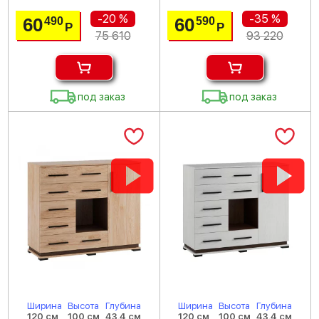
-20 %
-35 %
60
60
490
590
Р
Р
75 610
93 220
под заказ
под заказ
Ширина
Высота
Глубина
Ширина
Высота
Глубина
120 см
100 см
43.4 см
120 см
100 см
43.4 см