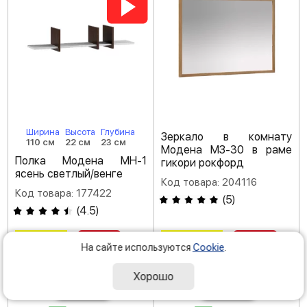
Ширина
Высота
Глубина
Зеркало в комнату
110 см
22 см
23 см
Модена МЗ-30 в раме
Полка Модена МН-1
гикори рокфорд
ясень светлый/венге
Код товара: 204116
Код товара: 177422
(
5
)
(
4.5
)
-35 %
-40 %
4
12
290
590
Р
Р
На сайте используются
Cookie
.
6 600
20 980
Хорошо