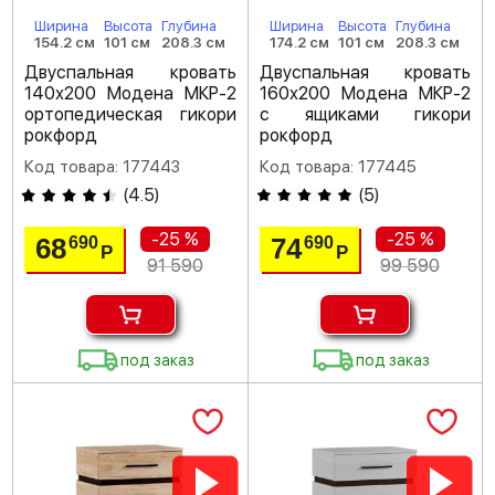
Ширина
Высота
Глубина
Ширина
Высота
Глубина
154.2 см
101 см
208.3 см
174.2 см
101 см
208.3 см
Двуспальная кровать
Двуспальная кровать
140х200 Модена МКР-2
160х200 Модена МКР-2
ортопедическая гикори
с ящиками гикори
рокфорд
рокфорд
Код товара: 177443
Код товара: 177445
(
4.5
)
(
5
)
-25 %
-25 %
68
74
690
690
Р
Р
91 590
99 590
под заказ
под заказ