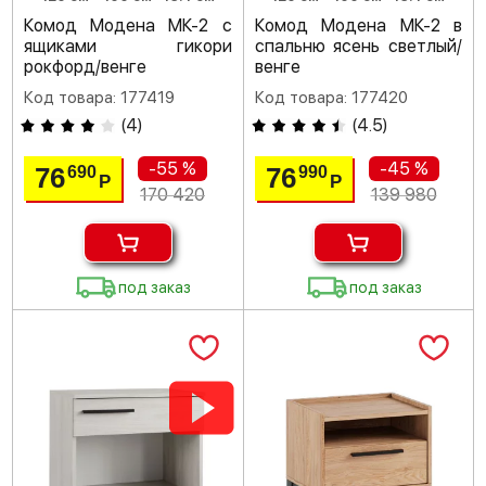
Комод Модена МК-2 с
Комод Модена МК-2 в
ящиками гикори
спальню ясень светлый/
рокфорд/венге
венге
Код товара: 177419
Код товара: 177420
(
4
)
(
4.5
)
-55 %
-45 %
76
76
690
990
Р
Р
170 420
139 980
под заказ
под заказ