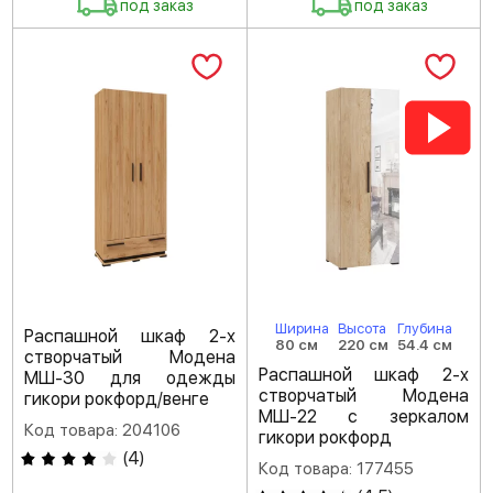
под заказ
под заказ
Ширина
Высота
Глубина
Распашной шкаф 2-х
80 см
220 см
54.4 см
створчатый Модена
Распашной шкаф 2-х
МШ-30 для одежды
створчатый Модена
гикори рокфорд/венге
МШ-22 с зеркалом
Код товара: 204106
гикори рокфорд
(
4
)
Код товара: 177455