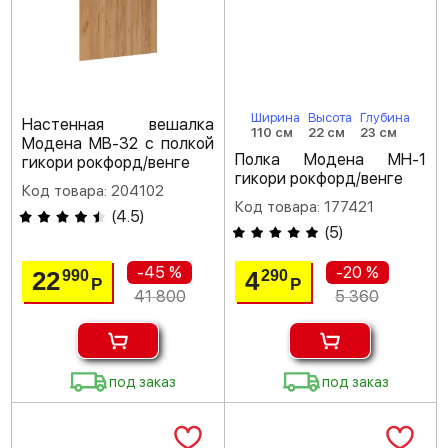
Ширина
Высота
Глубина
Настенная вешалка
110 см
22 см
23 см
Модена МВ-32 с полкой
Полка Модена МН-1
гикори рокфорд/венге
гикори рокфорд/венге
Код товара: 204102
Код товара: 177421
(
4.5
)
(
5
)
-45 %
-20 %
22
4
990
290
Р
Р
41 800
5 360
под заказ
под заказ