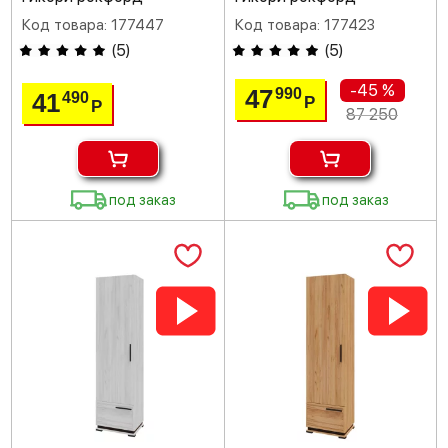
Код товара: 177447
Код товара: 177423
(
5
)
(
5
)
-45 %
47
990
41
490
Р
Р
87 250
под заказ
под заказ