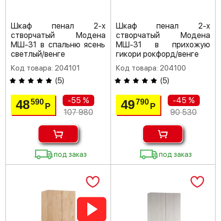
Шкаф пенал 2-х
Шкаф пенал 2-х
створчатый Модена
створчатый Модена
МШ-31 в спальню ясень
МШ-31 в прихожую
светлый/венге
гикори рокфорд/венге
Код товара: 204101
Код товара: 204100
(
5
)
(
5
)
-55 %
-45 %
48
49
590
790
Р
Р
107 980
90 530
под заказ
под заказ