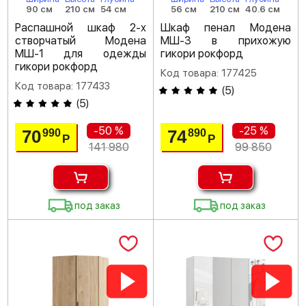
90 см
210 см
54 см
56 см
210 см
40.6 см
Распашной шкаф 2-х
Шкаф пенал Модена
створчатый Модена
МШ-3 в прихожую
МШ-1 для одежды
гикори рокфорд
гикори рокфорд
Код товара: 177425
Код товара: 177433
(
5
)
(
5
)
-50 %
-25 %
70
74
990
890
Р
Р
141 980
99 850
под заказ
под заказ