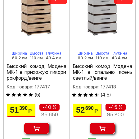
Ширина
Высота
Глубина
Ширина
Высота
Глубина
60.2 см
110 см
43.4 см
60.2 см
110 см
43.4 см
Высокий комод Модена
Высокий комод Модена
МК-1 в прихожую гикори
МК-1 в спальню ясень
рокфорд/венге
светлый/венге
Код товара: 177417
Код товара: 177418
(
5
)
(
4.5
)
-40 %
-45 %
51
52
390
690
Р
Р
85 650
95 800