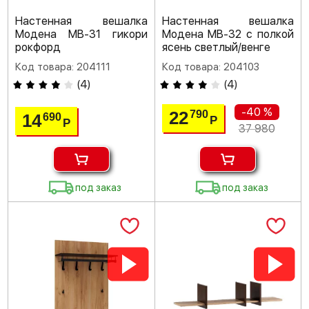
Настенная вешалка
Настенная вешалка
Модена МВ-31 гикори
Модена МВ-32 с полкой
рокфорд
ясень светлый/венге
Код товара: 204111
Код товара: 204103
(
4
)
(
4
)
-40 %
22
790
14
690
Р
Р
37 980
под заказ
под заказ