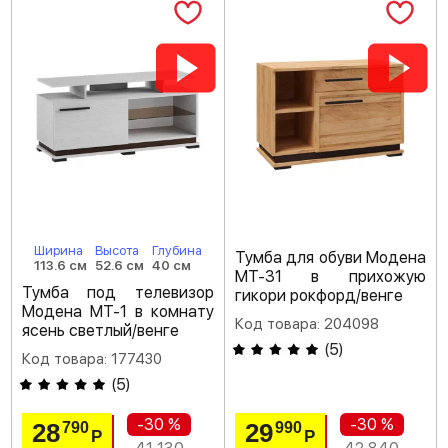
Ширина
Высота
Глубина
Тумба для обуви Модена
113.6 см
52.6 см
40 см
МТ-31 в прихожую
Тумба под телевизор
гикори рокфорд/венге
Модена МТ-1 в комнату
Код товара: 204098
ясень светлый/венге
(
5
)
Код товара: 177430
(
5
)
-30 %
-30 %
28
29
790
990
Р
Р