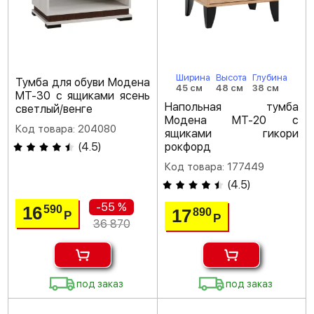
Ширина
Высота
Глубина
Тумба для обуви Модена
45 см
48 см
38 см
МТ-30 с ящиками ясень
Напольная тумба
светлый/венге
Модена МТ-20 с
Код товара: 204080
ящиками гикори
(
4.5
)
рокфорд
Код товара: 177449
(
4.5
)
-55 %
16
590
17
890
Р
Р
36 870
под заказ
под заказ