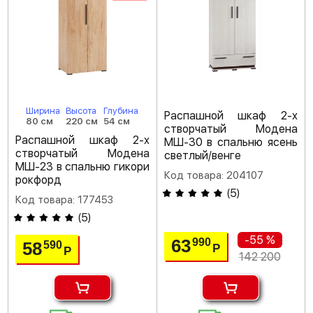
Ширина
Высота
Глубина
Распашной шкаф 2-х
80 см
220 см
54 см
створчатый Модена
Распашной шкаф 2-х
МШ-30 в спальню ясень
створчатый Модена
светлый/венге
МШ-23 в спальню гикори
Код товара: 204107
рокфорд
(
5
)
Код товара: 177453
(
5
)
-55 %
63
990
58
590
Р
Р
142 200