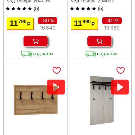
Код товара: 204096
Код товара: 204097
(
5
)
(
5
)
-30 %
-40 %
11
11
790
990
Р
Р
16 840
19 980
под заказ
под заказ