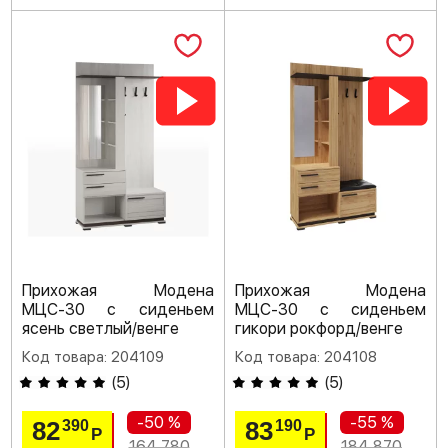
Прихожая Модена
Прихожая Модена
МЦС-30 с сиденьем
МЦС-30 с сиденьем
ясень светлый/венге
гикори рокфорд/венге
Код товара: 204109
Код товара: 204108
(
5
)
(
5
)
-50 %
-55 %
82
83
390
190
Р
Р
164 780
184 870