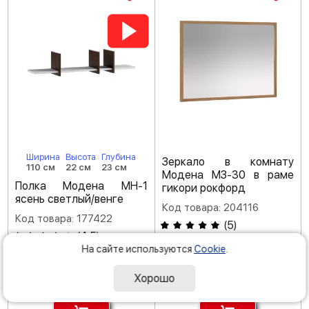
Ширина
Высота
Глубина
Зеркало в комнату
110 см
22 см
23 см
Модена МЗ-30 в раме
Полка Модена МН-1
гикори рокфорд
ясень светлый/венге
Код товара: 204116
Код товара: 177422
(
5
)
(
4.5
)
На сайте используются
Cookie
.
-35 %
-40 %
4
12
290
590
Р
Р
Хорошо
6 600
20 980