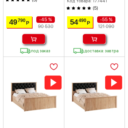
Код товара: 177441
(
5
)
-45 %
-55 %
49
54
790
490
Р
Р
90 530
121 090
под заказ
доставка: завтра