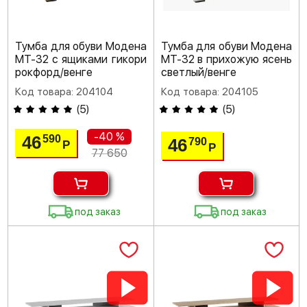
Тумба для обуви Модена
Тумба для обуви Модена
МТ-32 с ящиками гикори
МТ-32 в прихожую ясень
рокфорд/венге
светлый/венге
Код товара: 204104
Код товара: 204105
(
5
)
(
5
)
-40 %
46
590
46
790
Р
Р
77 650
под заказ
под заказ