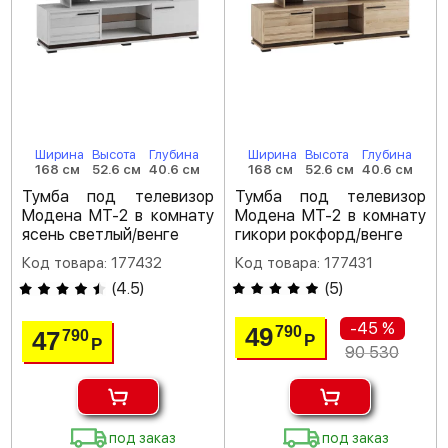
Ширина
Высота
Глубина
Ширина
Высота
Глубина
168 см
52.6 см
40.6 см
168 см
52.6 см
40.6 см
Тумба под телевизор
Тумба под телевизор
Модена МТ-2 в комнату
Модена МТ-2 в комнату
ясень светлый/венге
гикори рокфорд/венге
Код товара: 177432
Код товара: 177431
(
4.5
)
(
5
)
-45 %
49
790
47
790
Р
Р
90 530
под заказ
под заказ