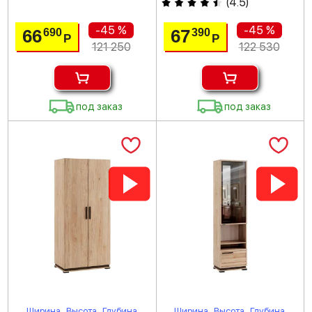
(
4.5
)
-45 %
-45 %
66
67
690
390
Р
Р
121 250
122 530
под заказ
под заказ
Ширина
Высота
Глубина
Ширина
Высота
Глубина