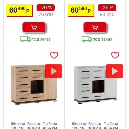
-20 %
-35 %
60
60
490
590
Р
Р
75 610
93 220
под заказ
под заказ
Ширина
Высота
Глубина
Ширина
Высота
Глубина
120 см
100 см
43.4 см
120 см
100 см
43.4 см