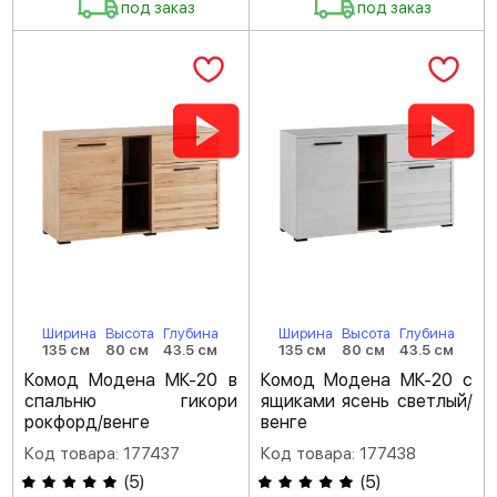
под заказ
под заказ
Ширина
Высота
Глубина
Ширина
Высота
Глубина
135 см
80 см
43.5 см
135 см
80 см
43.5 см
Комод Модена МК-20 в
Комод Модена МК-20 с
спальню гикори
ящиками ясень светлый/
рокфорд/венге
венге
Код товара: 177437
Код товара: 177438
(
5
)
(
5
)