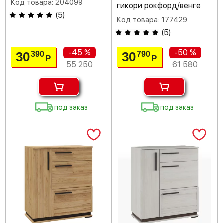
Код товара: 204099
гикори рокфорд/венге
(
5
)
Код товара: 177429
(
5
)
-45 %
-50 %
30
30
390
790
Р
Р
55 250
61 580
под заказ
под заказ