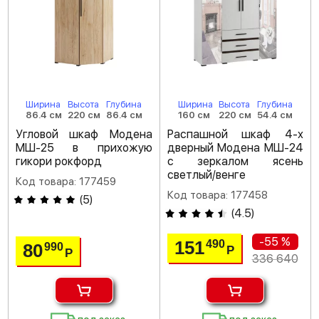
Ширина
Высота
Глубина
Ширина
Высота
Глубина
86.4 см
220 см
86.4 см
160 см
220 см
54.4 см
Угловой шкаф Модена
Распашной шкаф 4-х
МШ-25 в прихожую
дверный Модена МШ-24
гикори рокфорд
с зеркалом ясень
светлый/венге
Код товара: 177459
Код товара: 177458
(
5
)
(
4.5
)
-55 %
151
490
80
990
Р
Р
336 640