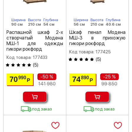
Ширина
Высота
Глубина
Ширина
Высота
Глубина
90 см
210 см
54 см
56 см
210 см
40.6 см
Распашной шкаф 2-х
Шкаф пенал Модена
створчатый Модена
МШ-3 в прихожую
МШ-1 для одежды
гикори рокфорд
гикори рокфорд
Код товара: 177425
Код товара: 177433
(
5
)
(
5
)
-50 %
-25 %
70
74
990
890
Р
Р
141 980
99 850
под заказ
под заказ