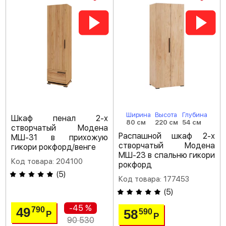
Ширина
Высота
Глубина
Шкаф пенал 2-х
80 см
220 см
54 см
створчатый Модена
Распашной шкаф 2-х
МШ-31 в прихожую
створчатый Модена
гикори рокфорд/венге
МШ-23 в спальню гикори
Код товара: 204100
рокфорд
(
5
)
Код товара: 177453
(
5
)
-45 %
49
790
58
590
Р
Р
90 530