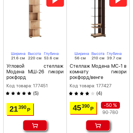
Ширина
Высота
Глубина
Ширина
Высота
Глубина
21.6 см
220 см
53.6 см
56 см
210 см
39.7 см
Угловой стеллаж
Стеллаж Модена МС-1 в
Модена МШ-26 гикори
комнату гикори
рокфорд
рокфорд/венге
Код товара: 177451
Код товара: 177427
(
5
)
(
4
)
-50 %
45
390
21
390
Р
Р
90 780