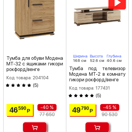
Ширина
Высота
Глубина
Тумба для обуви Модена
168 см
52.6 см
40.6 см
МТ-32 с ящиками гикори
Тумба под телевизор
рокфорд/венге
Модена МТ-2 в комнату
Код товара: 204104
гикори рокфорд/венге
(
5
)
Код товара: 177431
(
5
)
-40 %
-45 %
46
49
590
790
Р
Р
77 650
90 530