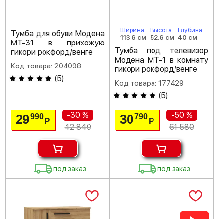
Ширина
Высота
Глубина
Тумба для обуви Модена
113.6 см
52.6 см
40 см
МТ-31 в прихожую
Тумба под телевизор
гикори рокфорд/венге
Модена МТ-1 в комнату
Код товара: 204098
гикори рокфорд/венге
(
5
)
Код товара: 177429
(
5
)
-30 %
-50 %
29
30
990
790
Р
Р
42 840
61 580
под заказ
под заказ