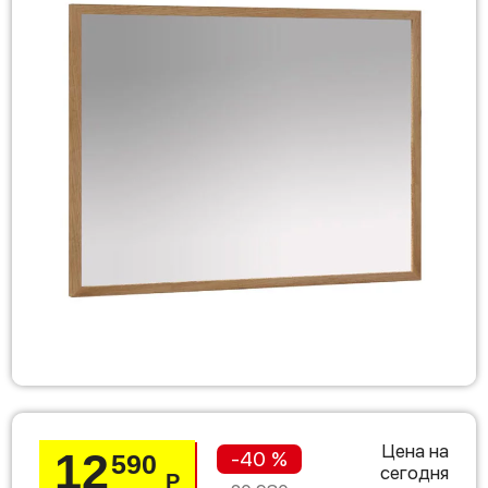
Цена на
12
-40 %
590
сегодня
Р