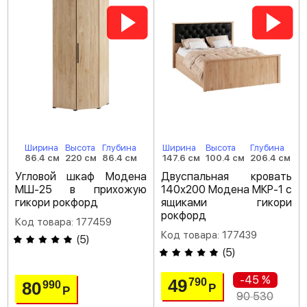
Ширина
Высота
Глубина
Ширина
Высота
Глубина
86.4 см
220 см
86.4 см
147.6 см
100.4 см
206.4 см
Угловой шкаф Модена
Двуспальная кровать
МШ-25 в прихожую
140х200 Модена МКР-1 с
гикори рокфорд
ящиками гикори
рокфорд
Код товара: 177459
Код товара: 177439
(
5
)
(
5
)
-45 %
49
790
80
990
Р
Р
90 530