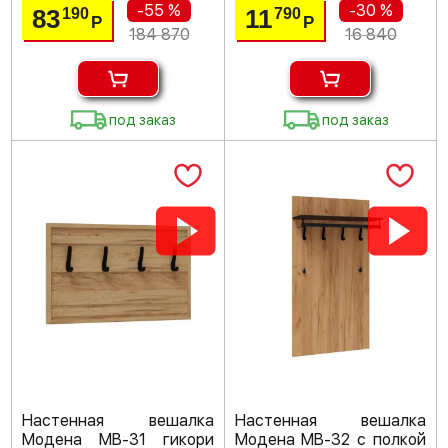
-55 %
-30 %
83
11
190
790
Р
Р
184 870
16 840
под заказ
под заказ
Настенная вешалка
Настенная вешалка
Модена МВ-31 гикори
Модена МВ-32 с полкой