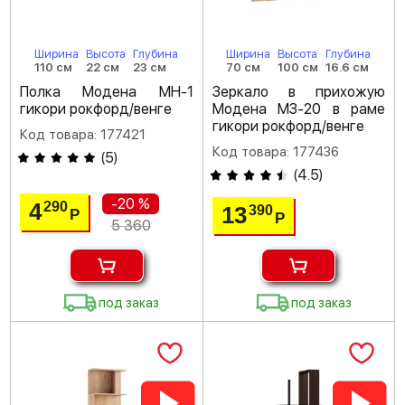
Ширина
Высота
Глубина
Ширина
Высота
Глубина
110 см
22 см
23 см
70 см
100 см
16.6 см
Полка Модена МН-1
Зеркало в прихожую
гикори рокфорд/венге
Модена МЗ-20 в раме
гикори рокфорд/венге
Код товара: 177421
Код товара: 177436
(
5
)
(
4.5
)
-20 %
4
290
13
390
Р
Р
5 360
под заказ
под заказ