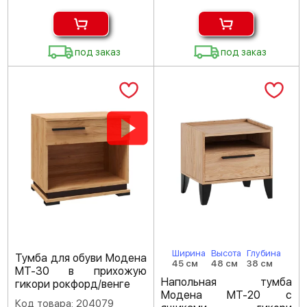
под заказ
под заказ
Ширина
Высота
Глубина
Тумба для обуви Модена
45 см
48 см
38 см
МТ-30 в прихожую
Напольная тумба
гикори рокфорд/венге
Модена МТ-20 с
Код товара: 204079