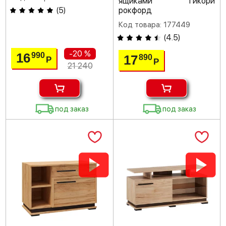
ящиками гикори
(
5
)
рокфорд
Код товара: 177449
(
4.5
)
-20 %
16
990
17
890
Р
Р
21 240
под заказ
под заказ