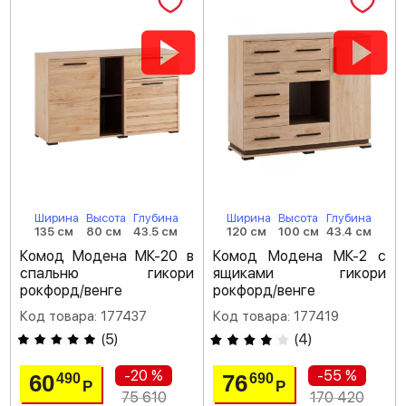
Ширина
Высота
Глубина
Ширина
Высота
Глубина
135 см
80 см
43.5 см
120 см
100 см
43.4 см
Комод Модена МК-20 в
Комод Модена МК-2 с
спальню гикори
ящиками гикори
рокфорд/венге
рокфорд/венге
Код товара: 177437
Код товара: 177419
(
5
)
(
4
)
-20 %
-55 %
60
76
490
690
Р
Р
75 610
170 420