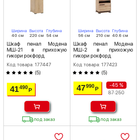
Ширина
Высота
Глубина
Ширина
Высота
Глубина
40 см
220 см
54 см
56 см
210 см
40.6 см
Шкаф пенал Модена
Шкаф пенал Модена
МШ-21 в прихожую
МШ-2 в прихожую
гикори рокфорд
гикори рокфорд
Код товара: 177447
Код товара: 177423
(
5
)
(
5
)
-45 %
47
990
41
490
Р
Р
87 250
под заказ
под заказ