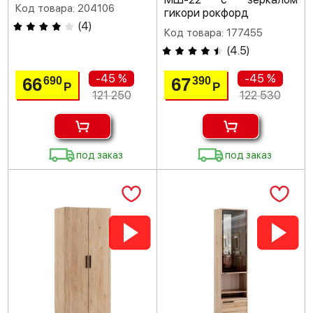
Код товара: 204106
гикори рокфорд
(
4
)
Код товара: 177455
(
4.5
)
-45 %
-45 %
66
67
690
390
Р
Р
121 250
122 530
под заказ
под заказ