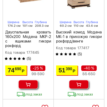
Ширина
Высота
Глубина
Ширина
Высота
Глубина
174.2 см
101 см
208.3 см
60.2 см
110 см
43.4 см
Двуспальная кровать
Высокий комод Модена
160х200 Модена МКР-2
МК-1 в прихожую гикори
с ящиками гикори
рокфорд/венге
рокфорд
Код товара: 177417
Код товара: 177445
(
5
)
(
5
)
-25 %
-40 %
74
51
690
390
Р
Р
99 590
85 650
под заказ
под заказ