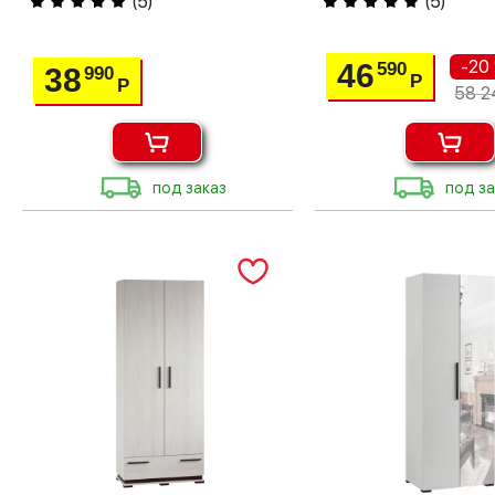
(
5
)
(
5
)
-20
46
590
38
990
Р
Р
58 2
под заказ
под за