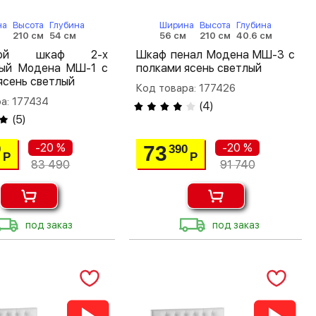
на
Высота
Глубина
Ширина
Высота
Глубина
м
210 см
54 см
56 см
210 см
40.6 см
шной шкаф 2-х
Шкаф пенал Модена МШ-3 с
тый Модена МШ-1 с
полками ясень светлый
ясень светлый
Код товара: 177426
а: 177434
(
4
)
(
5
)
-20 %
-20 %
73
0
390
Р
Р
83 490
91 740
под заказ
под заказ