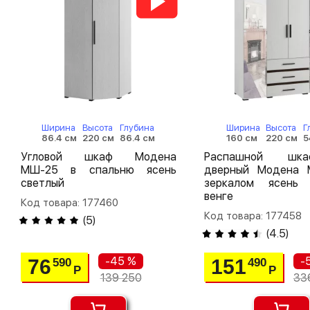
Ширина
Высота
Глубина
Ширина
Высота
Г
86.4 см
220 см
86.4 см
160 см
220 см
5
Угловой шкаф Модена
Распашной шк
МШ-25 в спальню ясень
дверный Модена
светлый
зеркалом ясень 
венге
Код товара: 177460
Код товара: 177458
(
5
)
(
4.5
)
-45 %
-
76
151
590
490
Р
Р
139 250
33