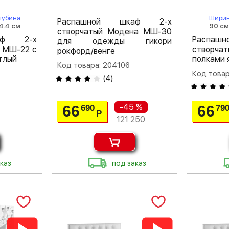
лубина
Шири
Распашной шкаф 2-х
4.4 см
90 с
створчатый Модена МШ-30
аф 2-х
Распа
для одежды гикори
 МШ-22 с
створча
рокфорд/венге
тлый
полками 
Код товара: 204106
Код товар
(
4
)
-45 %
66
66
690
79
Р
121 250
каз
под заказ