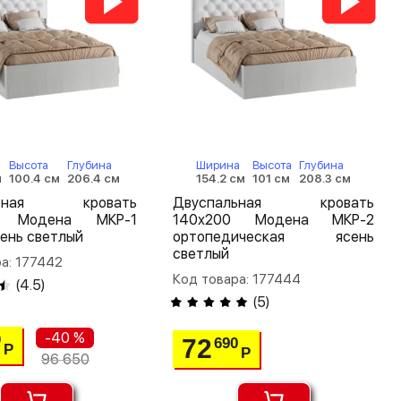
Высота
Глубина
Ширина
Высота
Глубина
м
100.4 см
206.4 см
154.2 см
101 см
208.3 см
льная кровать
Двуспальная кровать
0 Модена МКР-1
140х200 Модена МКР-2
сень светлый
ортопедическая ясень
светлый
а: 177442
Код товара: 177444
(
4.5
)
(
5
)
-40 %
0
72
690
Р
Р
96 650