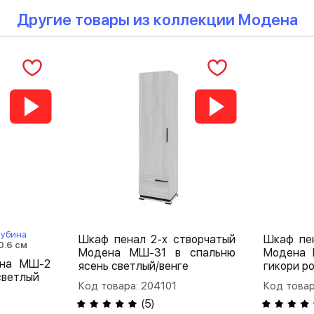
Другие товары из коллекции Модена
лубина
Шкаф пенал 2-х створчатый
Шкаф пе
0.6 см
Модена МШ-31 в спальню
Модена 
ена МШ-2
ясень светлый/венге
гикори р
светлый
Код товара: 204101
Код товар
(
5
)