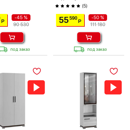
(
5
)
-45 %
-50 %
55
0
590
Р
Р
90 530
111 180
под заказ
под заказ