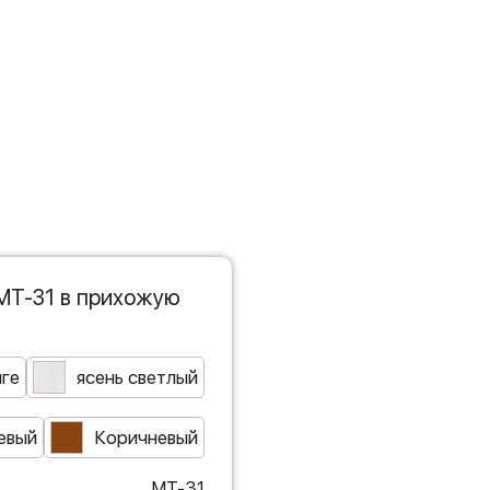
МТ-31 в прихожую
нге
ясень светлый
евый
Коричневый
МТ-31