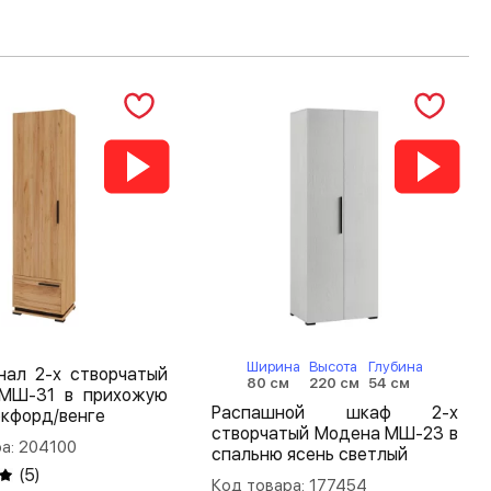
Ширина
Высота
Глубина
нал 2-х створчатый
80 см
220 см
54 см
МШ-31 в прихожую
Распашной шкаф 2-х
окфорд/венге
створчатый Модена МШ-23 в
а: 204100
спальню ясень светлый
(
5
)
Код товара: 177454