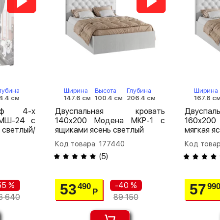
лубина
Ширина
Высота
Глубина
Ширина
4.4 см
147.6 см
100.4 см
206.4 см
167.6 с
аф 4-х
Двуспальная кровать
Двуспа
 МШ-24 с
140х200 Модена МКР-1 с
160х20
светлый/
ящиками ясень светлый
мягкая я
Код товара: 177440
Код товар
(
5
)
55 %
-40 %
53
57
490
99
Р
6 640
89 150