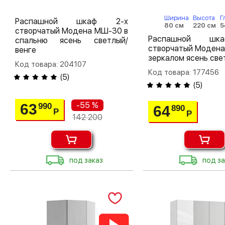
Ширина
Высота
Г
Распашной шкаф 2-х
80 см
220 см
5
створчатый Модена МШ-30 в
Распашной шк
спальню ясень светлый/
створчатый Модена
венге
зеркалом ясень све
Код товара: 204107
Код товара: 177456
(
5
)
(
5
)
-55 %
63
990
64
890
Р
Р
142 200
под заказ
под за