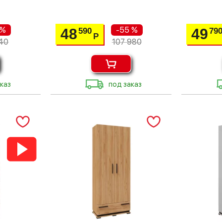
 %
-55 %
48
49
590
79
Р
40
107 980
каз
под заказ