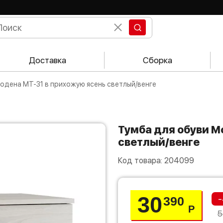
Доставка
Сборка
Модена МТ-31 в прихожую ясень светлый/венге
Тумба для обуви Модена МТ-31 в прихожую ясень
светлый/венге
Код товара:
204099
30
-
390
Р
5