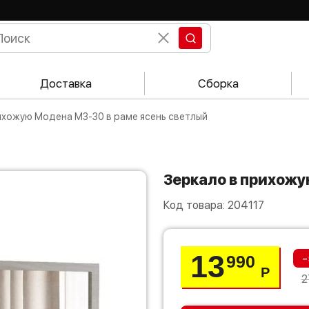
Доставка
Сборка
рихожую Модена МЗ-30 в раме ясень светлый
Зеркало в прихож
Код товара:
204117
13
-
990
Р
2