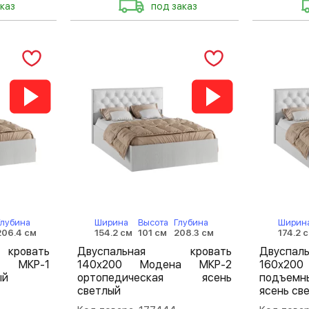
каз
под заказ
Глубина
Ширина
Высота
Глубина
Ширин
206.4 см
154.2 см
101 см
208.3 см
174.2 
кровать
Двуспальная кровать
Двуспа
а МКР-1
140х200 Модена МКР-2
160х200
ый
ортопедическая ясень
подъем
светлый
ясень св