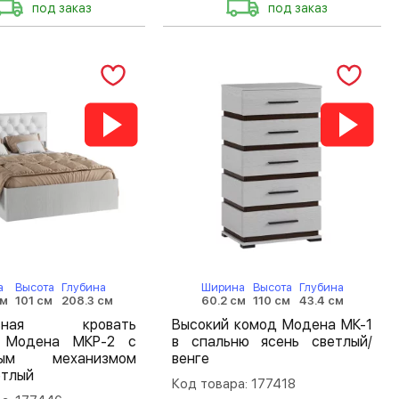
под заказ
под заказ
а
Высота
Глубина
Ширина
Высота
Глубина
см
101 см
208.3 см
60.2 см
110 см
43.4 см
льная кровать
Высокий комод Модена МК-1
 Модена МКР-2 с
в спальню ясень светлый/
ным механизмом
венге
етлый
Код товара: 177418