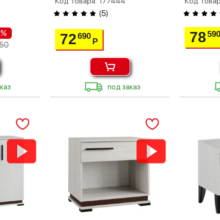
Код товара: 177444
Код товар
(
5
)
 %
78
59
72
690
Р
650
каз
под заказ