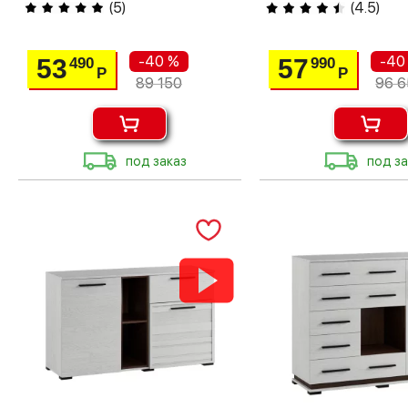
(
5
)
(
4.5
)
-40 %
-40
53
57
490
990
Р
Р
89 150
96 
под заказ
под за