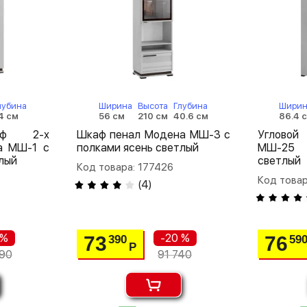
лубина
Ширина
Высота
Глубина
Ширин
4 см
56 см
210 см
40.6 см
86.4 
аф 2-х
Шкаф пенал Модена МШ-3 с
Углово
а МШ-1 с
полками ясень светлый
МШ-25 
лый
светлый
Код товара: 177426
Код товар
(
4
)
 %
-20 %
73
76
390
59
Р
90
91 740