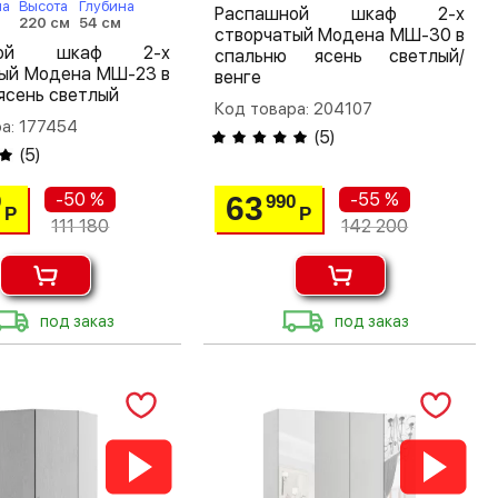
на
Высота
Глубина
Распашной шкаф 2-х
220 см
54 см
створчатый Модена МШ-30 в
шной шкаф 2-х
спальню ясень светлый/
тый Модена МШ-23 в
венге
ясень светлый
Код товара: 204107
а: 177454
(
5
)
(
5
)
-50 %
-55 %
63
0
990
Р
Р
111 180
142 200
под заказ
под заказ