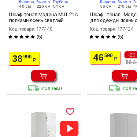
Ширина
Высота
Глубина
Ширина
Высота
Г
40 см
220 см
54 см
56 см
210 см
4
Шкаф пенал Модена МШ-21 с
Шкаф пенал Мод
полками ясень светлый
для одежды ясень 
Код товара: 177448
Код товара: 177424
(
5
)
(
5
)
-20
46
590
38
990
Р
Р
58 2
под заказ
под за