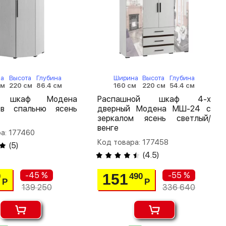
а
Высота
Глубина
Ширина
Высота
Глубина
см
220 см
86.4 см
160 см
220 см
54.4 см
й шкаф Модена
Распашной шкаф 4-х
в спальню ясень
дверный Модена МШ-24 с
зеркалом ясень светлый/
венге
а: 177460
Код товара: 177458
(
5
)
(
4.5
)
-45 %
-55 %
151
0
490
Р
Р
139 250
336 640