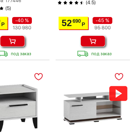
а: 177446
(
4.5
)
(
5
)
-40 %
-45 %
52
0
690
Р
Р
130 980
95 800
под заказ
под заказ