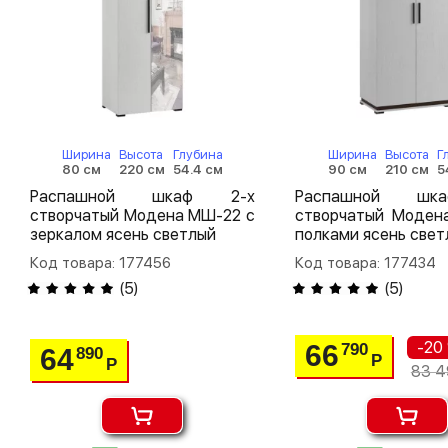
Ширина
Высота
Глубина
Ширина
Высота
Г
80 см
220 см
54.4 см
90 см
210 см
5
Распашной шкаф 2-х
Распашной шк
створчатый Модена МШ-22 с
створчатый Моден
зеркалом ясень светлый
полками ясень свет
Код товара: 177456
Код товара: 177434
(
5
)
(
5
)
-20
66
790
64
890
Р
Р
83 4