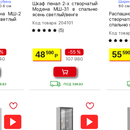
лубина
Шири
Шкаф пенал 2-х створчатый
0.6 см
80 см
Модена МШ-31 в спальню
ена МШ-2
Распа
ясень светлый/венге
светлый
створча
Код товара: 204101
спальню 
(
5
)
Код товар
 %
-55 %
48
55
590
59
Р
40
107 980
каз
под заказ