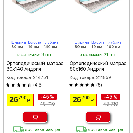
Ширина
Высота
Глубина
Ширина
Высота
Глубина
80 см
19 см
140 см
80 см
19 см
160 см
в наличии: 9 шт.
в наличии: 21 шт.
Ортопедический матрас
Ортопедический матрас
80х140 Андрия
80х160 Андрия
Код товара: 214751
Код товара: 211859
(
4.5
)
(
5
)
-45 %
-45 %
26
26
790
790
Р
Р
48 710
48 710
доставка: завтра
доставка: завтра