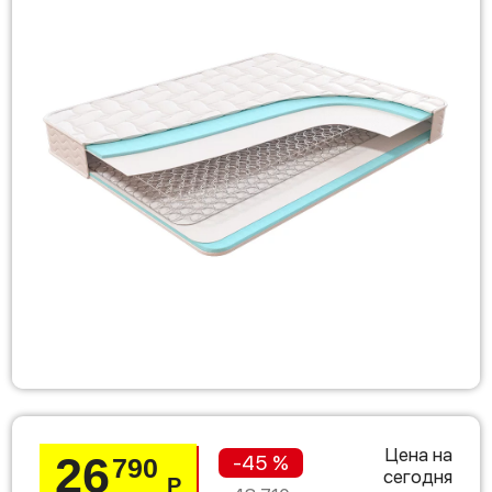
Цена на
26
-45 %
790
сегодня
Р