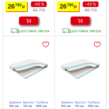
-45 %
-45 %
26
26
790
790
Р
Р
48 710
48 710
доставка: завтра
доставка: завтра
Ширина
Высота
Глубина
Ширина
Высота
Глубина
90 см
19 см
186 см
90 см
19 см
190 см