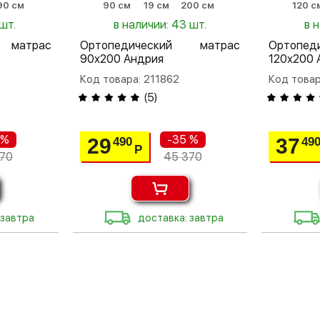
90 см
90 см
19 см
200 см
120 с
шт.
в наличии: 43 шт.
в 
 матрас
Ортопедический матрас
Ортопе
90х200 Андрия
120х200 
Код товара: 211862
Код товар
(
5
)
 %
-35 %
29
37
490
49
Р
70
45 370
 завтра
доставка: завтра