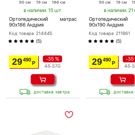
90 см
19 см
186 см
90 см
19 см
1
в наличии: 15 шт.
в наличии: 21 
Ортопедический матрас
Ортопедический
90х186 Андрия
90х190 Андрия
Код товара: 214445
Код товара: 211861
(
5
)
(
5
)
-35 %
-35
29
29
490
490
Р
Р
45 370
45 3
доставка: завтра
доставка: