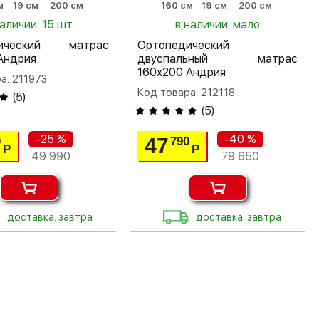
м
19 см
200 см
160 см
19 см
200 см
наличии: 15 шт.
в наличии: мало
дический матрас
Ортопедический
Андрия
двуспальный матрас
160х200 Андрия
а: 211973
Код товара: 212118
(
5
)
(
5
)
-25 %
-40 %
47
0
790
Р
Р
49 990
79 650
доставка: завтра
доставка: завтра