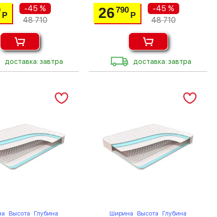
-45 %
-45 %
26
0
790
Р
Р
48 710
48 710
доставка: завтра
доставка: завтра
на
Высота
Глубина
Ширина
Высота
Глубина