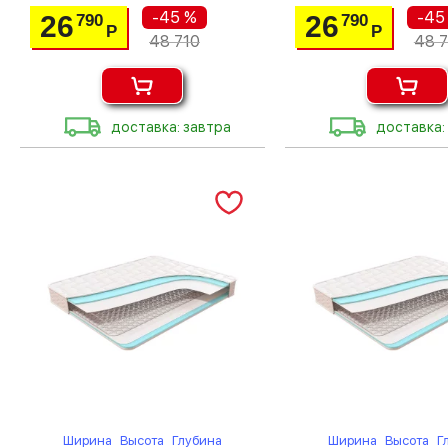
-45 %
-45
26
26
790
790
Р
Р
48 710
48 7
доставка: завтра
доставка:
Ширина
Высота
Глубина
Ширина
Высота
Г