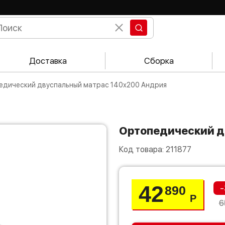
Доставка
Сборка
педический двуспальный матрас 140х200 Андрия
Ортопедический 
Код товара:
211877
42
-
890
Р
6