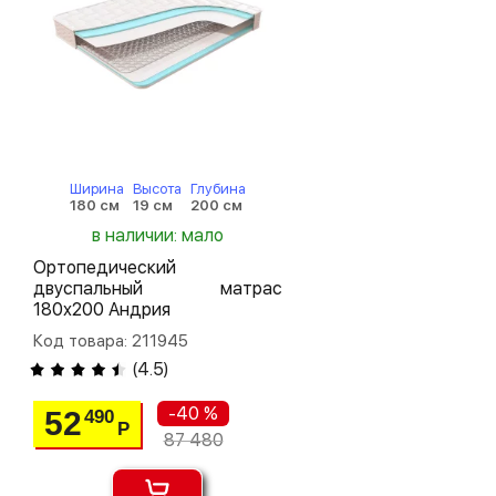
Ширина
Высота
Глубина
180 см
19 см
200 см
в наличии: мало
Ортопедический
двуспальный матрас
180х200 Андрия
Код товара: 211945
(
4.5
)
-40 %
52
490
Р
87 480