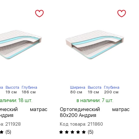
на
Высота
Глубина
Ширина
Высота
Глубина
м
19 см
186 см
80 см
19 см
200 см
наличии: 18 шт.
в наличии: 7 шт.
дический матрас
Ортопедический матрас
ндрия
80х200 Андрия
а: 211928
Код товара: 211860
(
5
)
(
5
)