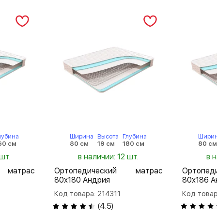
лубина
Ширина
Высота
Глубина
Шири
60 см
80 см
19 см
180 см
80 с
шт.
в наличии: 12 шт.
в 
 матрас
Ортопедический матрас
Ортопе
80х180 Андрия
80х186 А
Код товара: 214311
Код товар
(
4.5
)