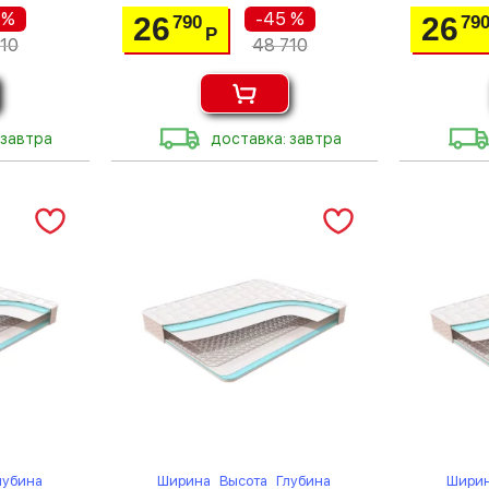
 %
-45 %
26
26
790
79
Р
10
48 710
 завтра
доставка: завтра
лубина
Ширина
Высота
Глубина
Шири