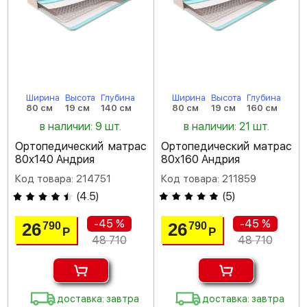
Ширина
Высота
Глубина
Ширина
Высота
Глубина
80 см
19 см
140 см
80 см
19 см
160 см
в наличии: 9 шт.
в наличии: 21 шт.
Ортопедический матрас
Ортопедический матрас
80х140 Андрия
80х160 Андрия
Код товара: 214751
Код товара: 211859
(
4.5
)
(
5
)
-45 %
-45 %
26
26
790
790
Р
Р
48 710
48 710
доставка: завтра
доставка: завтра