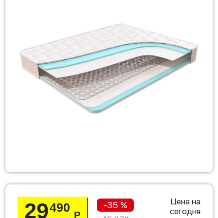
Цена на
29
-35 %
490
сегодня
Р