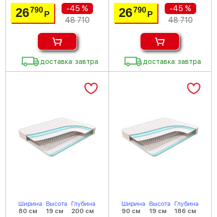
-45 %
-45 %
26
26
790
790
Р
Р
48 710
48 710
доставка: завтра
доставка: завтра
Ширина
Высота
Глубина
Ширина
Высота
Глубина
80 см
19 см
200 см
90 см
19 см
186 см