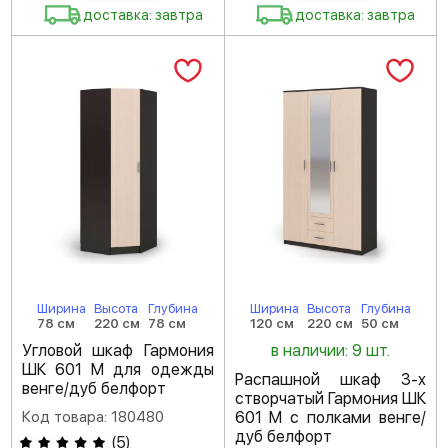
доставка: завтра
доставка: завтра
Ширина
Высота
Глубина
Ширина
Высота
Глубина
78 см
220 см
78 см
120 см
220 см
50 см
Угловой шкаф Гармония
в наличии: 9 шт.
ШК 601 М для одежды
Распашной шкаф 3-х
венге/дуб белфорт
створчатый Гармония ШК
Код товара: 180480
601 М с полками венге/
дуб белфорт
(
5
)