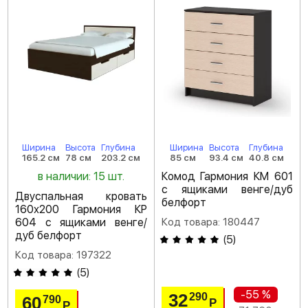
Ширина
Высота
Глубина
Ширина
Высота
Глубина
165.2 см
78 см
203.2 см
85 см
93.4 см
40.8 см
в наличии: 15 шт.
Комод Гармония КМ 601
с ящиками венге/дуб
Двуспальная кровать
белфорт
160х200 Гармония КР
604 с ящиками венге/
Код товара: 180447
дуб белфорт
(
5
)
Код товара: 197322
(
5
)
-55 %
32
290
60
790
Р
Р