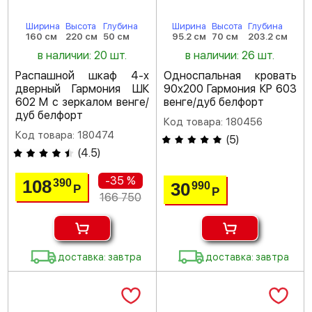
Ширина
Высота
Глубина
Ширина
Высота
Глубина
160 см
220 см
50 см
95.2 см
70 см
203.2 см
в наличии: 20 шт.
в наличии: 26 шт.
Распашной шкаф 4-х
Односпальная кровать
дверный Гармония ШК
90х200 Гармония КР 603
602 М с зеркалом венге/
венге/дуб белфорт
дуб белфорт
Код товара: 180456
Код товара: 180474
(
5
)
(
4.5
)
-35 %
108
390
30
990
Р
Р
166 750
доставка: завтра
доставка: завтра