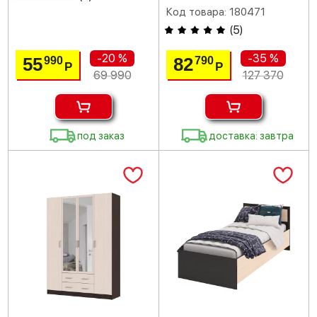
Код товара: 180471
(
5
)
-20 %
-35 %
55
82
990
790
Р
Р
69 990
127 370
под заказ
доставка: завтра