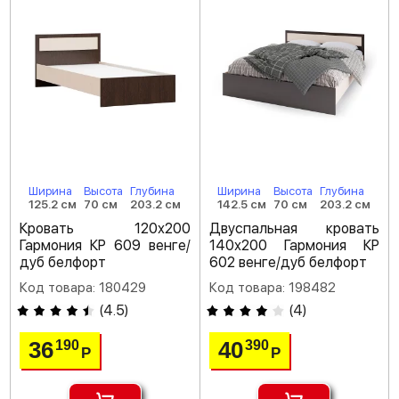
Ширина
Высота
Глубина
Ширина
Высота
Глубина
125.2 см
70 см
203.2 см
142.5 см
70 см
203.2 см
Кровать 120х200
Двуспальная кровать
Гармония КР 609 венге/
140х200 Гармония КР
дуб белфорт
602 венге/дуб белфорт
Код товара: 180429
Код товара: 198482
(
4.5
)
(
4
)
36
40
190
390
Р
Р