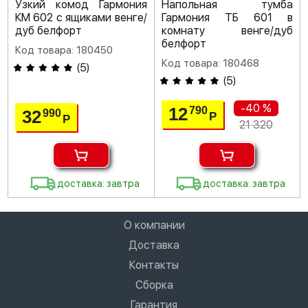
Узкий комод Гармония
Напольная тумба
КМ 602 с ящиками венге/
Гармония ТБ 601 в
дуб белфорт
комнату венге/дуб
белфорт
Код товара: 180450
Код товара: 180468
(
5
)
(
5
)
-40 %
12
790
32
990
Р
Р
21 320
доставка: завтра
доставка: завтра
О компании
Доставка
Контакты
Сборка
Гарантия