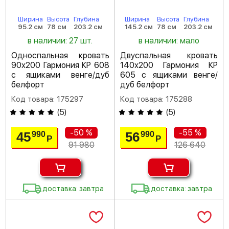
Ширина
Высота
Глубина
Ширина
Высота
Глубина
95.2 см
78 см
203.2 см
145.2 см
78 см
203.2 см
в наличии: 27 шт.
в наличии: мало
Односпальная кровать
Двуспальная кровать
90х200 Гармония КР 608
140х200 Гармония КР
с ящиками венге/дуб
605 с ящиками венге/
белфорт
дуб белфорт
Код товара: 175297
Код товара: 175288
(
5
)
(
5
)
-50 %
-55 %
45
56
990
990
Р
Р
91 980
126 640
доставка: завтра
доставка: завтра