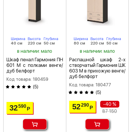
Ширина
Высота
Глубина
Ширина
Высота
Глубина
40 см
220 см
50 см
80 см
220 см
50 см
в наличии: мало
в наличии: мало
Шкаф пенал Гармония ПН
Распашной шкаф 2-х
601 М с полками венге/
створчатый Гармония ШК
дуб белфорт
603 М в прихожую венге/
дуб белфорт
Код товара: 180459
Код товара: 180477
(
5
)
(
5
)
-40 %
52
290
32
590
Р
Р
87 150