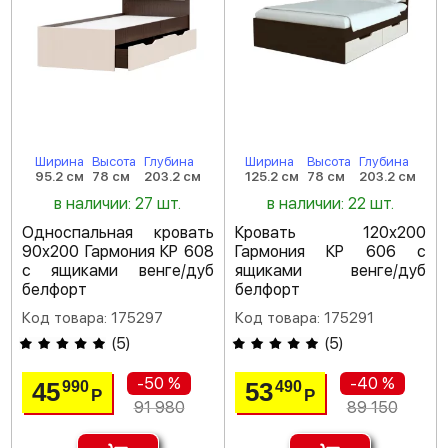
Ширина
Высота
Глубина
Ширина
Высота
Глубина
95.2 см
78 см
203.2 см
125.2 см
78 см
203.2 см
в наличии: 27 шт.
в наличии: 22 шт.
Односпальная кровать
Кровать 120х200
90х200 Гармония КР 608
Гармония КР 606 с
с ящиками венге/дуб
ящиками венге/дуб
белфорт
белфорт
Код товара: 175297
Код товара: 175291
(
5
)
(
5
)
-50 %
-40 %
45
53
990
490
Р
Р
91 980
89 150