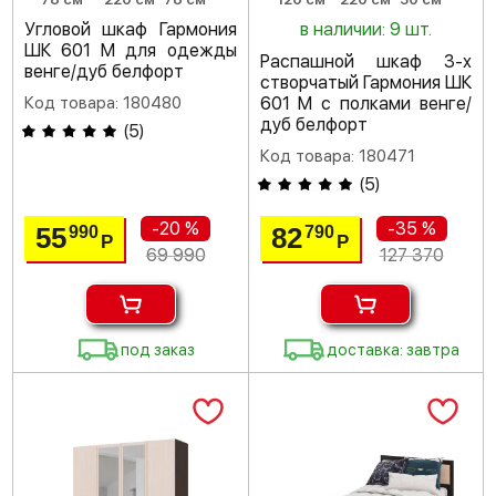
Угловой шкаф Гармония
в наличии: 9 шт.
ШК 601 М для одежды
Распашной шкаф 3-х
венге/дуб белфорт
створчатый Гармония ШК
Код товара: 180480
601 М с полками венге/
дуб белфорт
(
5
)
Код товара: 180471
(
5
)
-20 %
-35 %
55
82
990
790
Р
Р
69 990
127 370
под заказ
доставка: завтра