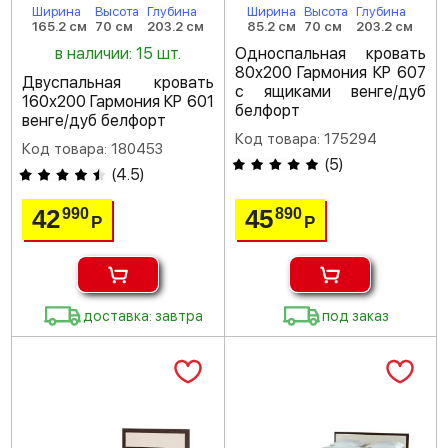
Ширина
Высота
Глубина
Ширина
Высота
Глубина
165.2 см
70 см
203.2 см
85.2 см
70 см
203.2 см
в наличии: 15 шт.
Односпальная кровать
80х200 Гармония КР 607
Двуспальная кровать
с ящиками венге/дуб
160х200 Гармония КР 601
белфорт
венге/дуб белфорт
Код товара: 175294
Код товара: 180453
(
5
)
(
4.5
)
42
45
990
890
Р
Р
доставка: завтра
под заказ