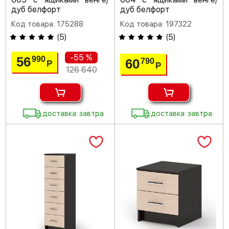
дуб белфорт
дуб белфорт
Код товара: 175288
Код товара: 197322
(
5
)
(
5
)
-55 %
56
990
60
790
Р
Р
126 640
доставка: завтра
доставка: завтра