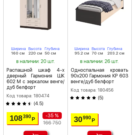
Ширина
Высота
Глубина
Ширина
Высота
Глубина
160 см
220 см
50 см
95.2 см
70 см
203.2 см
в наличии: 20 шт.
в наличии: 26 шт.
Распашной шкаф 4-х
Односпальная кровать
дверный Гармония ШК
90х200 Гармония КР 603
602 М с зеркалом венге/
венге/дуб белфорт
дуб белфорт
Код товара: 180456
Код товара: 180474
(
5
)
(
4.5
)
-35 %
108
390
30
990
Р
Р
166 750