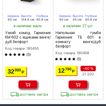
Ширина
Высота
Глубина
Ширина
Высота
Глубина
40 см
134.6 см
40.8 см
40 см
45 см
40.8 см
в наличии: мало
в наличии: 27 шт.
Узкий комод Гармония
Напольная тумба
КМ 602 с ящиками венге/
Гармония ТБ 601 в
дуб белфорт
комнату венге/дуб
белфорт
Код товара: 180450
Код товара: 180468
(
5
)
(
5
)
-40 %
12
790
32
990
Р
Р
21 320
доставка: завтра
доставка: завтра