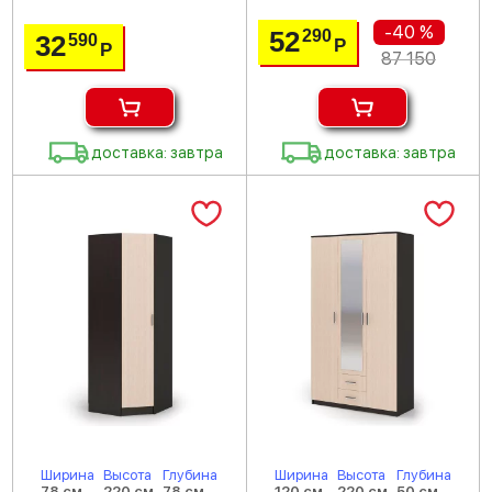
-40 %
52
290
32
590
Р
Р
87 150
доставка: завтра
доставка: завтра
Ширина
Высота
Глубина
Ширина
Высота
Глубина
78 см
220 см
78 см
120 см
220 см
50 см