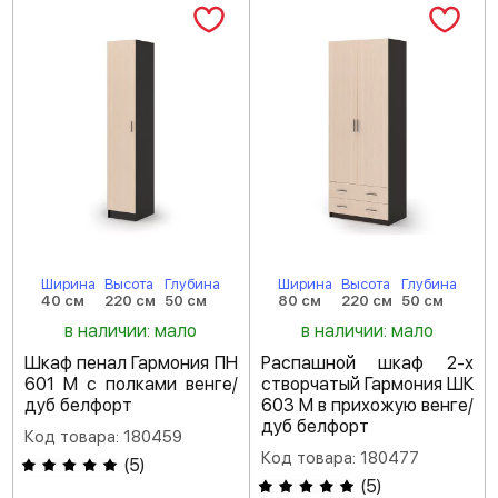
Ширина
Высота
Глубина
Ширина
Высота
Глубина
40 см
220 см
50 см
80 см
220 см
50 см
в наличии: мало
в наличии: мало
Шкаф пенал Гармония ПН
Распашной шкаф 2-х
601 М с полками венге/
створчатый Гармония ШК
дуб белфорт
603 М в прихожую венге/
дуб белфорт
Код товара: 180459
Код товара: 180477
(
5
)
(
5
)