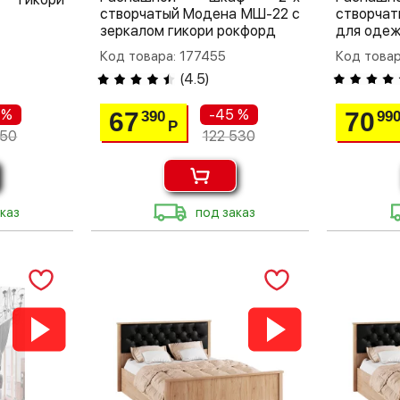
створчатый Модена МШ-22 с
створча
зеркалом гикори рокфорд
для одеж
Код товара: 177455
Код товар
(
4.5
)
 %
-45 %
67
70
390
99
Р
250
122 530
каз
под заказ