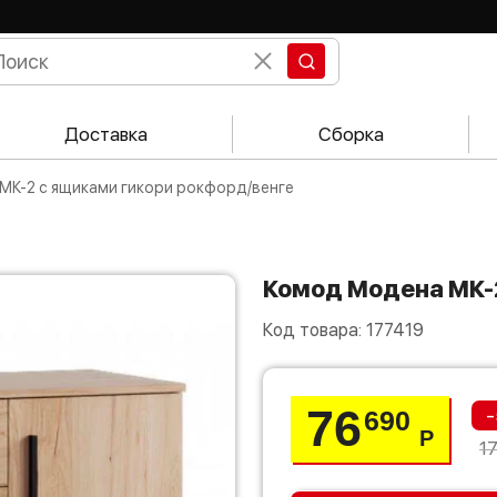
Доставка
Сборка
МК-2 с ящиками гикори рокфорд/венге
Комод Модена МК-
Код товара:
177419
76
-
690
Р
1