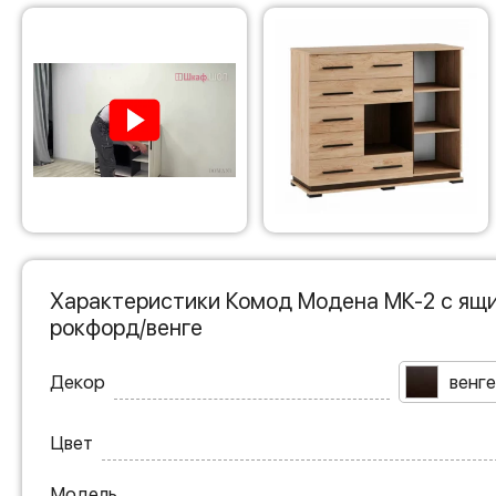
Характеристики Комод Модена МК-2 с ящи
рокфорд/венге
Декор
венге
Цвет
Модель