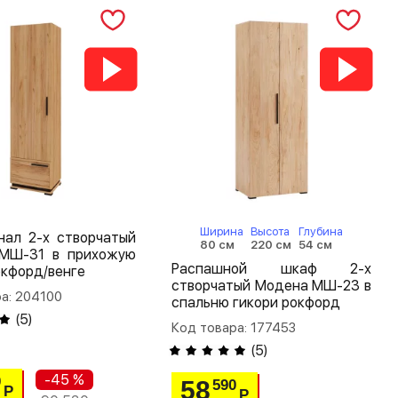
Ширина
Высота
Глубина
нал 2-х створчатый
80 см
220 см
54 см
МШ-31 в прихожую
Распашной шкаф 2-х
окфорд/венге
створчатый Модена МШ-23 в
а: 204100
спальню гикори рокфорд
(
5
)
Код товара: 177453
(
5
)
-45 %
0
58
590
Р
Р