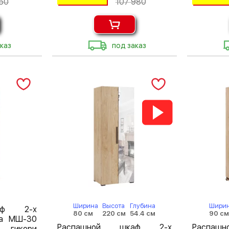
50
107 980
каз
под заказ
Ширина
Высота
Глубина
Шири
аф 2-х
80 см
220 см
54.4 см
90 с
на МШ-30
Распашной шкаф 2-х
Распа
гикори