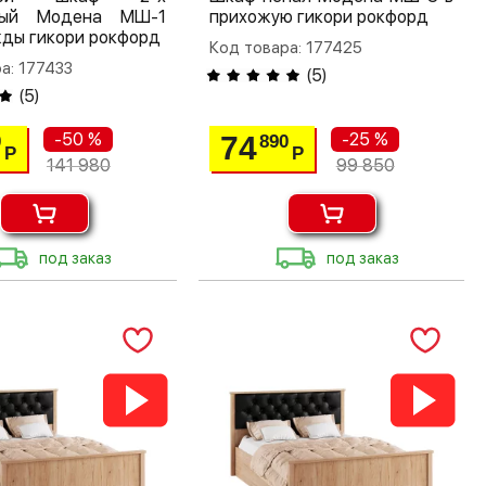
тый Модена МШ-1
прихожую гикори рокфорд
ды гикори рокфорд
Код товара: 177425
а: 177433
(
5
)
(
5
)
-50 %
-25 %
74
0
890
Р
Р
141 980
99 850
под заказ
под заказ