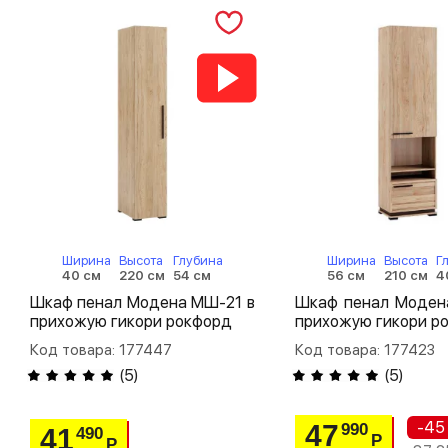
Ширина
Высота
Глубина
Ширина
Высота
Г
40 см
220 см
54 см
56 см
210 см
4
Шкаф пенал Модена МШ-21 в
Шкаф пенал Моден
прихожую гикори рокфорд
прихожую гикори р
Код товара: 177447
Код товара: 177423
(
5
)
(
5
)
-45
47
990
41
490
Р
Р