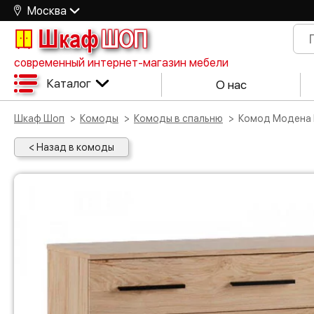
Москва
Шкаф
ШОП
современный интернет-магазин мебели
Каталог
О нас
Шкаф Шоп
Комоды
Комоды в спальню
Комод Модена 
< Назад в комоды