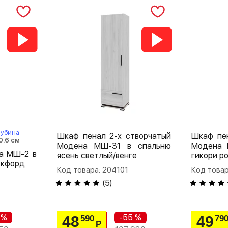
лубина
Шкаф пенал 2-х створчатый
Шкаф пе
0.6 см
Модена МШ-31 в спальню
Модена 
а МШ-2 в
ясень светлый/венге
гикори р
окфорд
Код товара: 204101
Код товар
(
5
)
 %
-55 %
48
49
590
79
Р