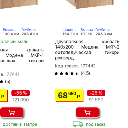
Высота
Глубина
Ширина
Высота
Глубина
м
100.4 см
206.4 см
154.2 см
101 см
208.3 см
наличии: мало
Двуспальная кровать
140х200 Модена МКР-2
льная кровать
ортопедическая гикори
0 Модена МКР-1
рокфорд
дическая гикори
Код товара: 177443
(
4.5
)
а: 177441
(
5
)
-55 %
-25 %
68
0
690
Р
Р
121 090
91 590
доставка: завтра
под заказ