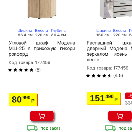
Ширина
Высота
Глубина
Ширина
Высота
Г
86.4 см
220 см
86.4 см
160 см
220 см
5
Угловой шкаф Модена
Распашной шк
МШ-25 в прихожую гикори
дверный Модена
рокфорд
зеркалом ясень 
венге
Код товара: 177459
Код товара: 177458
(
5
)
(
4.5
)
-
151
490
80
990
Р
Р
33
под заказ
под за