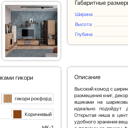
Габаритные размер
Ширина
Высота
Глубина
Описание
ками гикори
Высокий комод с ширин
размещения книг, деко
гикори рокфорд
ящиками на шариковы
идеально подойдут д
Коричневый
Открытая ниша в цент
удобного хранения вещ
МК-2