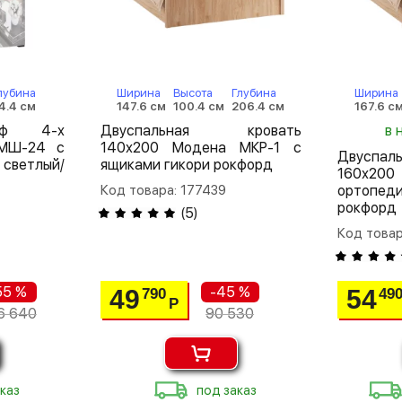
лубина
Ширина
Высота
Глубина
Ширина
4.4 см
147.6 см
100.4 см
206.4 см
167.6 с
аф 4-х
Двуспальная кровать
в 
 МШ-24 с
140х200 Модена МКР-1 с
Двуспа
светлый/
ящиками гикори рокфорд
160х20
Код товара: 177439
ортопе
рокфорд
(
5
)
Код товар
55 %
-45 %
49
54
790
49
Р
6 640
90 530
каз
под заказ