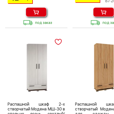
87 2
под заказ
под за
Распашной шкаф 2-х
Распашной шк
створчатый Модена МШ-30 в
створчатый Моде
спальню ясень светлый/
для одежды 