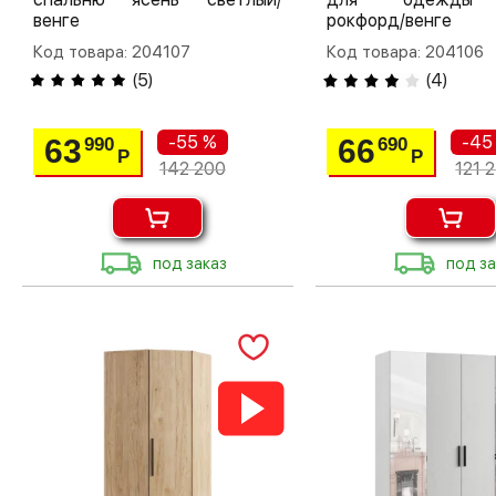
венге
рокфорд/венге
Код товара: 204107
Код товара: 204106
(
5
)
(
4
)
-55 %
-45
63
66
990
690
Р
Р
142 200
121 
под заказ
под за