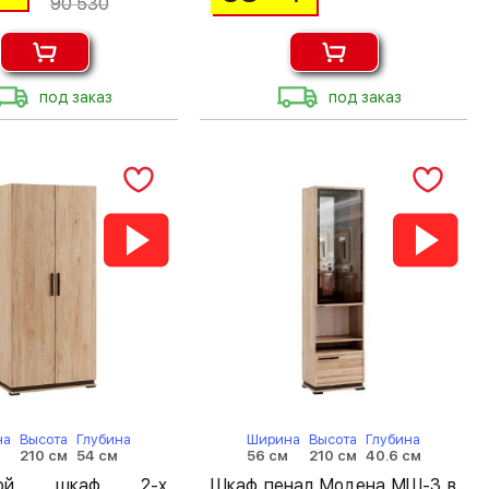
90 530
под заказ
под заказ
на
Высота
Глубина
Ширина
Высота
Глубина
м
210 см
54 см
56 см
210 см
40.6 см
шной шкаф 2-х
Шкаф пенал Модена МШ-3 в