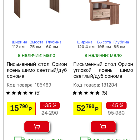
Ширина
Высота
Глубина
Ширина
Высота
Глубина
112 см
75 см
60 см
120.4 см
195 см
85 см
в наличии: мало
в наличии: мало
Письменный стол Орион
Письменный стол Орион
ясень шимо светлый/дуб
угловой ясень шимо
сонома
светлый/дуб сонома
Код товара: 185489
Код товара: 181284
(
5
)
(
5
)
-35 %
-45 %
15
52
790
790
Р
Р
24 290
95 980
доставка: завтра
доставка: завтра