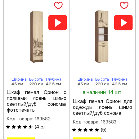
Ширина
Высота
Глубина
Ширина
Высота
Глубина
45 см
220 см
42.5 см
45 см
220 см
42.5 см
Шкаф пенал Орион с
в наличии: 14 шт.
полками ясень шимо
Шкаф пенал Орион для
светлый/дуб сонома/
одежды ясень шимо
фотопечать
светлый/дуб сонома
Код товара: 169582
Код товара: 169583
(
4.5
)
(
5
)