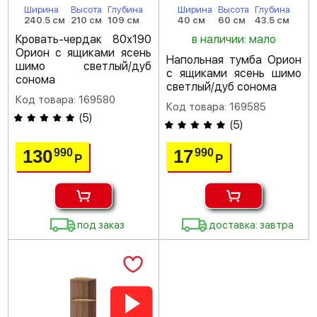
Ширина
Высота
Глубина
Ширина
Высота
Глубина
240.5 см
210 см
109 см
40 см
60 см
43.5 см
Кровать-чердак 80х190
в наличии: мало
Орион с ящиками ясень
Напольная тумба Орион
шимо светлый/дуб
с ящиками ясень шимо
сонома
светлый/дуб сонома
Код товара: 169580
Код товара: 169585
(
5
)
(
5
)
130
17
990
990
Р
Р
под заказ
доставка: завтра