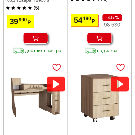
Код товара: 169578
(
5
)
-45 %
54
190
39
990
Р
Р
98 530
доставка: завтра
под заказ