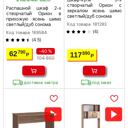
створчатый Орион с
Распашной шкаф 2-х
зеркалом ясень шимо
створчатый Орион в
светлый/дуб сонома
прихожую ясень шимо
светлый/дуб сонома
Код товара: 181283
(
4
)
Код товара: 169584
(
4.5
)
-40 %
62
790
117
890
Р
Р
104 650
доставка: завтра
под заказ