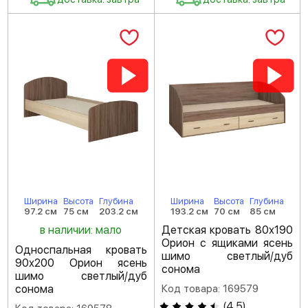
Ширина
Высота
Глубина
Ширина
Высота
Глубина
97.2 см
75 см
203.2 см
193.2 см
70 см
85 см
в наличии: мало
Детская кровать 80х190
Орион с ящиками ясень
Односпальная кровать
шимо светлый/дуб
90х200 Орион ясень
сонома
шимо светлый/дуб
сонома
Код товара: 169579
(
4.5
)