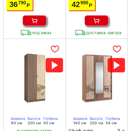
36
42
790
990
Р
Р
под заказ
доставка: завтра
Ширина
Высота
Глубина
Ширина
Высота
Глубина
90 см
220 см
50 см
140 см
220 см
54 см
в наличии: мало
Шкаф-купе 3-х