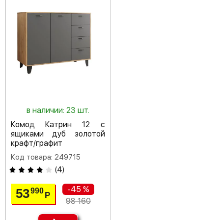
в наличии: 23 шт.
Комод Катрин 12 с
ящиками дуб золотой
крафт/графит
Код товара: 249715
(
4
)
-45 %
53
990
Р
98 160