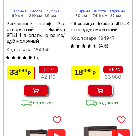
Ширина
Высота
Глубина
Ширина
Высота
Глубина
60 см
210 см
35 см
70 см
74.6 см
27 см
Распашной шкаф 2-х
Обувница Ямайка ЯПТ-3
створчатый Ямайка
венге/дуб молочный
ЯПШ-1 в спальню венге/
Код товара: 184947
дуб молочный
(
4.5
)
Код товара: 184955
(
5
)
-20 %
-45 %
33
18
690
690
Р
Р
42 110
33 980
под заказ
под заказ