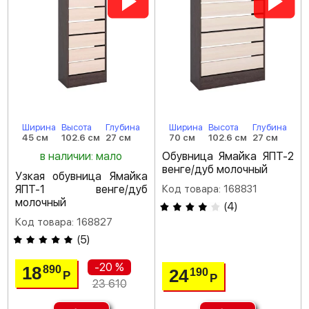
Ширина
Высота
Глубина
Ширина
Высота
Глубина
45 см
102.6 см
27 см
70 см
102.6 см
27 см
в наличии: мало
Обувница Ямайка ЯПТ-2
венге/дуб молочный
Узкая обувница Ямайка
ЯПТ-1 венге/дуб
Код товара: 168831
молочный
(
4
)
Код товара: 168827
(
5
)
-20 %
18
890
24
190
Р
Р
23 610