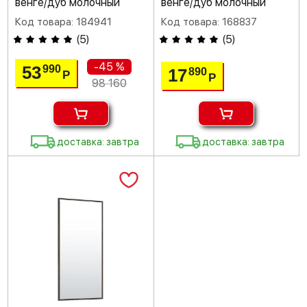
венге/дуб молочный
венге/дуб молочный
Код товара: 184941
Код товара: 168837
(
5
)
(
5
)
-45 %
53
990
17
890
Р
Р
98 160
доставка: завтра
доставка: завтра