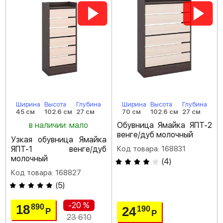
Ширина
Высота
Глубина
Ширина
Высота
Глубина
45 см
102.6 см
27 см
70 см
102.6 см
27 см
в наличии: мало
Обувница Ямайка ЯПТ-2
венге/дуб молочный
Узкая обувница Ямайка
ЯПТ-1 венге/дуб
Код товара: 168831
молочный
(
4
)
Код товара: 168827
(
5
)
-20 %
18
890
24
190
Р
Р
23 610