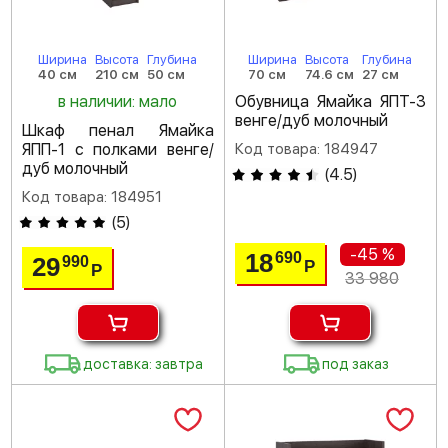
Ширина
Высота
Глубина
Ширина
Высота
Глубина
40 см
210 см
50 см
70 см
74.6 см
27 см
в наличии: мало
Обувница Ямайка ЯПТ-3
венге/дуб молочный
Шкаф пенал Ямайка
ЯПП-1 с полками венге/
Код товара: 184947
дуб молочный
(
4.5
)
Код товара: 184951
(
5
)
-45 %
18
690
29
990
Р
Р
33 980
доставка: завтра
под заказ