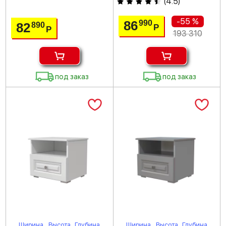
(
4.5
)
-55 %
86
990
82
890
Р
Р
193 310
под заказ
под заказ
Ширина
Высота
Глубина
Ширина
Высота
Глубина