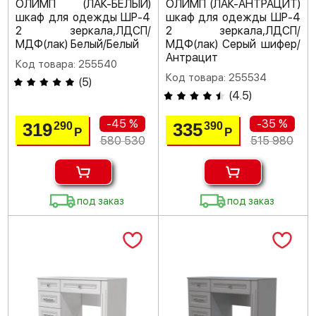
ОЛИМП (ЛАК-БЕЛЫЙ)
ОЛИМП (ЛАК-АНТРАЦИТ)
шкаф для одежды ШР-4
шкаф для одежды ШР-4
2 зеркала,ЛДСП/
2 зеркала,ЛДСП/
МДФ(лак) Белый/Белый
МДФ(лак) Серый шифер/
Антрацит
Код товара: 255540
Код товара: 255534
(
5
)
(
4.5
)
-45 %
-35 %
319
335
290
390
Р
Р
580 530
515 980
под заказ
под заказ