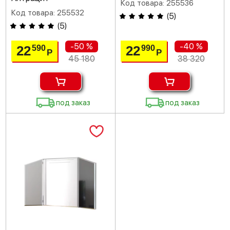
Код товара: 255536
Код товара: 255532
(
5
)
(
5
)
-50 %
-40 %
22
22
590
990
Р
Р
45 180
38 320
под заказ
под заказ