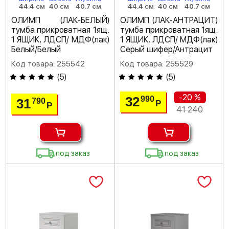
44.4 см
40 см
40.7 см
44.4 см
40 см
40.7 см
ОЛИМП (ЛАК-БЕЛЫЙ)
ОЛИМП (ЛАК-АНТРАЦИТ)
тумба прикроватная 1ящ.
тумба прикроватная 1ящ.
1 ЯЩИК, ЛДСП/ МДФ(лак)
1 ЯЩИК, ЛДСП/ МДФ(лак)
Белый/Белый
Серый шифер/Антрацит
Код товара: 255542
Код товара: 255529
(
5
)
(
5
)
-20 %
32
990
31
790
Р
Р
41 240
под заказ
под заказ