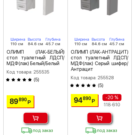
Ширина
Высота
Глубина
Ширина
Высота
Глубина
110 см
84.6 см
45.7 см
110 см
84.6 см
45.7 см
ОЛИМП (ЛАК-БЕЛЫЙ)
ОЛИМП (ЛАК-АНТРАЦИТ)
стол туалетный ЛДСП/
стол туалетный ЛДСП/
МДФ(лак) Белый/Белый
МДФ(лак) Серый шифер/
Антрацит
Код товара: 255535
Код товара: 255528
(
5
)
(
5
)
-20 %
94
890
89
890
Р
Р
118 610
под заказ
под заказ