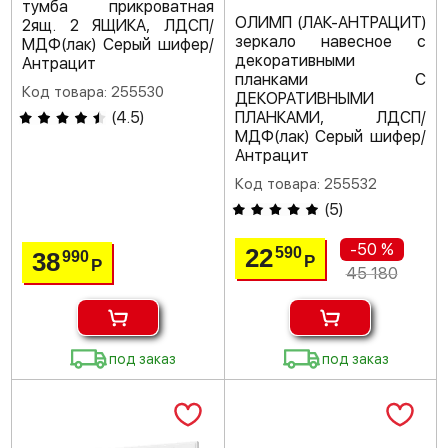
тумба прикроватная
ОЛИМП (ЛАК-АНТРАЦИТ)
2ящ. 2 ЯЩИКА, ЛДСП/
зеркало навесное с
МДФ(лак) Серый шифер/
декоративными
Антрацит
планками С
Код товара: 255530
ДЕКОРАТИВНЫМИ
(
4.5
)
ПЛАНКАМИ, ЛДСП/
МДФ(лак) Серый шифер/
Антрацит
Код товара: 255532
(
5
)
-50 %
22
590
38
990
Р
Р
45 180
под заказ
под заказ