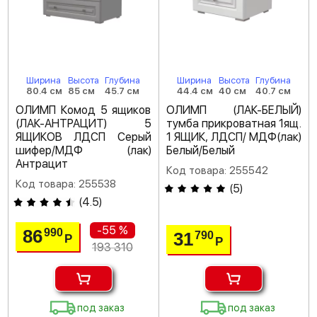
Ширина
Высота
Глубина
Ширина
Высота
Глубина
80.4 см
85 см
45.7 см
44.4 см
40 см
40.7 см
ОЛИМП Комод 5 ящиков
ОЛИМП (ЛАК-БЕЛЫЙ)
(ЛАК-АНТРАЦИТ) 5
тумба прикроватная 1ящ.
ЯЩИКОВ ЛДСП Серый
1 ЯЩИК, ЛДСП/ МДФ(лак)
шифер/МДФ (лак)
Белый/Белый
Антрацит
Код товара: 255542
Код товара: 255538
(
5
)
(
4.5
)
-55 %
86
990
31
790
Р
Р
193 310
под заказ
под заказ