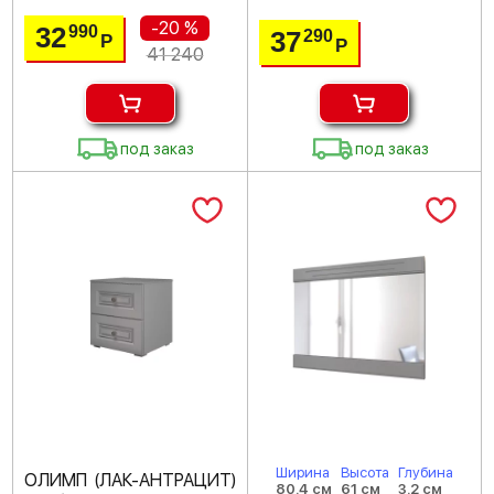
-20 %
32
990
37
290
Р
Р
41 240
под заказ
под заказ
Ширина
Высота
Глубина
ОЛИМП (ЛАК-АНТРАЦИТ)
80.4 см
61 см
3.2 см