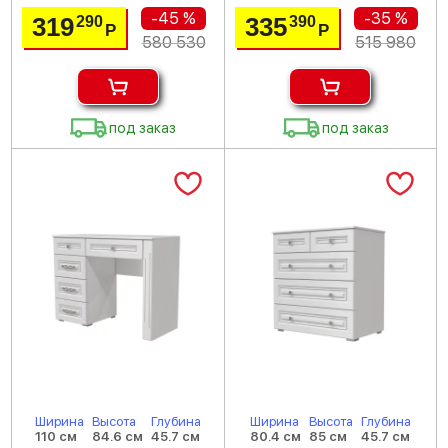
-45 %
-35 %
319
335
290
390
Р
Р
580 530
515 980
под заказ
под заказ
Ширина
Высота
Глубина
Ширина
Высота
Глубина
110 см
84.6 см
45.7 см
80.4 см
85 см
45.7 см