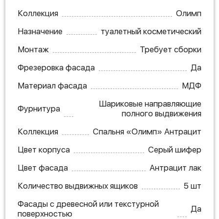
Коллекция
Олимп
Назначение
туалетный косметический
Монтаж
Требует сборки
Фрезеровка фасада
Да
Материал фасада
МДФ
Шариковые направляющие
Фурнитура
полного выдвижения
Коллекция
Спальня «Олимп» Антрацит
Цвет корпуса
Серый шифер
Цвет фасада
Антрацит лак
Количество выдвижных ящиков
5 шт
Фасады с древесной или текстурной
Да
поверхностью