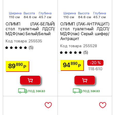
Ширина
Высота
Глубина
Ширина
Высота
Глубина
110 см
84.6 см
45.7 см
110 см
84.6 см
45.7 см
ОЛИМП (ЛАК-БЕЛЫЙ)
ОЛИМП (ЛАК-АНТРАЦИТ)
стол туалетный ЛДСП/
стол туалетный ЛДСП/
МДФ(лак) Белый/Белый
МДФ(лак) Серый шифер/
Антрацит
Код товара: 255535
Код товара: 255528
(
5
)
(
5
)
-20 %
94
890
89
890
Р
Р
118 610
под заказ
под заказ