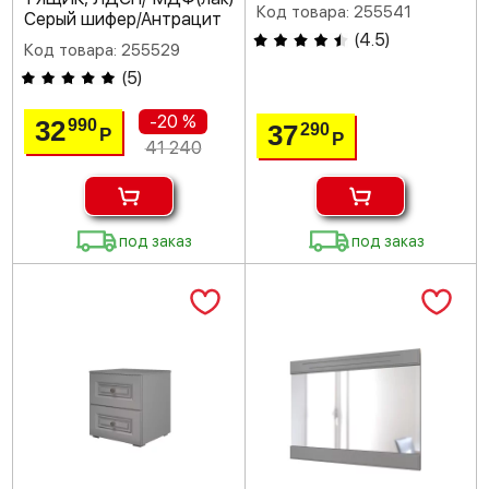
Код товара: 255541
Серый шифер/Антрацит
(
4.5
)
Код товара: 255529
(
5
)
-20 %
32
990
37
290
Р
Р
41 240
под заказ
под заказ