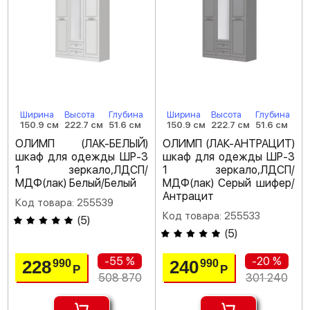
Ширина
Высота
Глубина
Ширина
Высота
Глубина
150.9 см
222.7 см
51.6 см
150.9 см
222.7 см
51.6 см
ОЛИМП (ЛАК-БЕЛЫЙ)
ОЛИМП (ЛАК-АНТРАЦИТ)
шкаф для одежды ШР-3
шкаф для одежды ШР-3
1 зеркало,ЛДСП/
1 зеркало,ЛДСП/
МДФ(лак) Белый/Белый
МДФ(лак) Серый шифер/
Антрацит
Код товара: 255539
Код товара: 255533
(
5
)
(
5
)
-55 %
-20 %
228
240
990
990
Р
Р
508 870
301 240