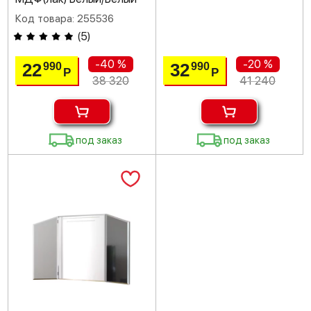
Код товара: 255536
(
5
)
-40 %
-20 %
22
32
990
990
Р
Р
38 320
41 240
под заказ
под заказ