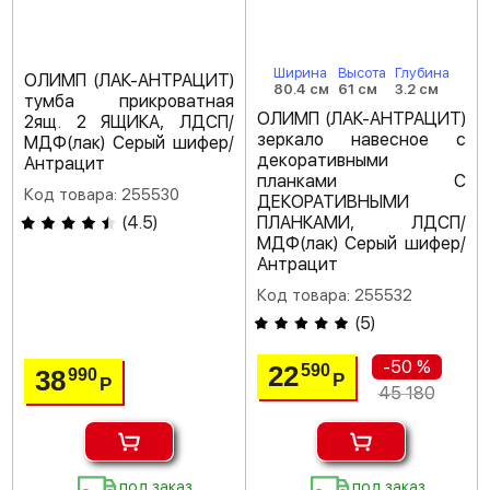
Ширина
Высота
Глубина
ОЛИМП (ЛАК-АНТРАЦИТ)
80.4 см
61 см
3.2 см
тумба прикроватная
ОЛИМП (ЛАК-АНТРАЦИТ)
2ящ. 2 ЯЩИКА, ЛДСП/
зеркало навесное с
МДФ(лак) Серый шифер/
декоративными
Антрацит
планками С
Код товара: 255530
ДЕКОРАТИВНЫМИ
(
4.5
)
ПЛАНКАМИ, ЛДСП/
МДФ(лак) Серый шифер/
Антрацит
Код товара: 255532
(
5
)
-50 %
22
590
38
990
Р
Р
45 180
под заказ
под заказ