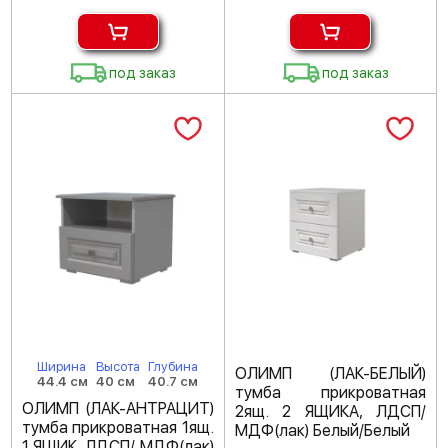
под заказ
под заказ
Ширина
Высота
Глубина
ОЛИМП (ЛАК-БЕЛЫЙ)
44.4 см
40 см
40.7 см
тумба прикроватная
ОЛИМП (ЛАК-АНТРАЦИТ)
2ящ. 2 ЯЩИКА, ЛДСП/
тумба прикроватная 1ящ.
МДФ(лак) Белый/Белый
1 ЯЩИК, ЛДСП/ МДФ(лак)