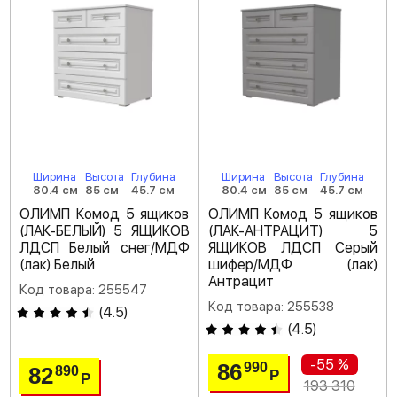
Ширина
Высота
Глубина
Ширина
Высота
Глубина
80.4 см
85 см
45.7 см
80.4 см
85 см
45.7 см
ОЛИМП Комод 5 ящиков
ОЛИМП Комод 5 ящиков
(ЛАК-БЕЛЫЙ) 5 ЯЩИКОВ
(ЛАК-АНТРАЦИТ) 5
ЛДСП Белый снег/МДФ
ЯЩИКОВ ЛДСП Серый
(лак) Белый
шифер/МДФ (лак)
Антрацит
Код товара: 255547
Код товара: 255538
(
4.5
)
(
4.5
)
-55 %
86
990
82
890
Р
Р
193 310