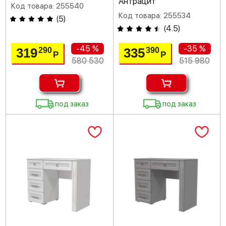
Антрацит
Код товара: 255540
Код товара: 255534
(
5
)
(
4.5
)
-45 %
-35 %
319
335
290
390
Р
Р
580 530
515 980
под заказ
под заказ