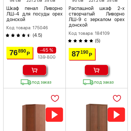
54 см
221.2 см
35 см
90 см
221.2 см
35 см
Шкаф пенал Ливорно
Распашной шкаф 2-х
ЛШ-4 для посуды орех
створчатый Ливорно
донской
ЛШ-9 с зеркалом орех
донской
Код товара: 175046
Код товара: 184109
(
4.5
)
(
5
)
-45 %
76
890
87
190
Р
Р
139 800
под заказ
под заказ