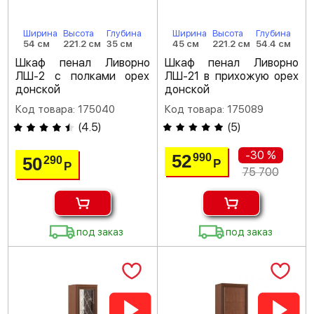
Ширина
Высота
Глубина
Ширина
Высота
Глубина
54 см
221.2 см
35 см
45 см
221.2 см
54.4 см
Шкаф пенал Ливорно
Шкаф пенал Ливорно
ЛШ-2 с полками орех
ЛШ-21 в прихожую орех
донской
донской
Код товара: 175040
Код товара: 175089
(
4.5
)
(
5
)
-30 %
52
990
50
290
Р
Р
75 700
под заказ
под заказ