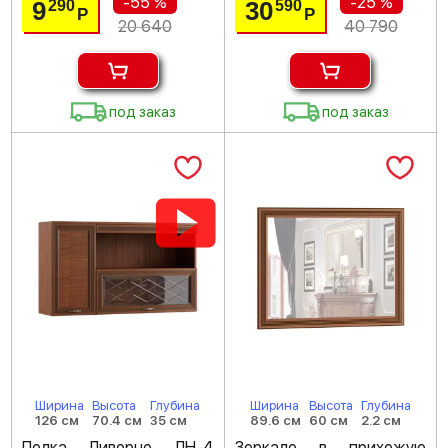
-55 %
-25 %
9
30
290
590
Р
Р
20 640
40 790
под заказ
под заказ
Ширина
Высота
Глубина
Ширина
Высота
Глубина
126 см
70.4 см
35 см
89.6 см
60 см
2.2 см
Полка Ливорно ЛН-4
Зеркало в прихожую