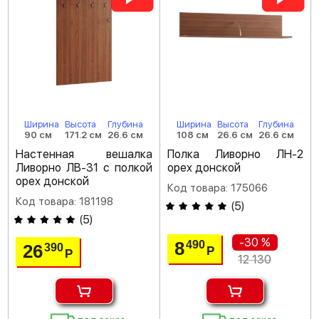
Ширина
Высота
Глубина
Ширина
Высота
Глубина
90 см
171.2 см
26.6 см
108 см
26.6 см
26.6 см
Настенная вешалка
Полка Ливорно ЛН-2
Ливорно ЛВ-31 с полкой
орех донской
орех донской
Код товара: 175066
Код товара: 181198
(
5
)
(
5
)
-30 %
8
490
26
390
Р
Р
12 130