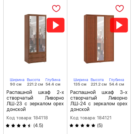
Ширина
Высота
Глубина
Ширина
Высота
Глубина
90 см
221.2 см
54.4 см
135 см
221.2 см
54.4 см
Распашной шкаф 2-х
Распашной шкаф 3-х
створчатый Ливорно
створчатый Ливорно
ЛШ-23 с зеркалом орех
ЛШ-24 с зеркалом орех
донской
донской
Код товара: 184118
Код товара: 184121
(
4.5
)
(
5
)