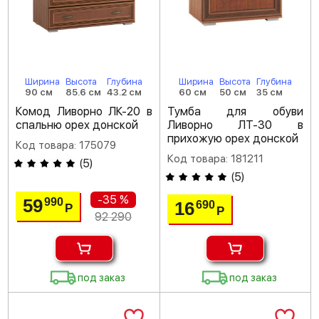
Ширина
Высота
Глубина
Ширина
Высота
Глубина
90 см
85.6 см
43.2 см
60 см
50 см
35 см
Комод Ливорно ЛК-20 в
Тумба для обуви
спальню орех донской
Ливорно ЛТ-30 в
прихожую орех донской
Код товара: 175079
Код товара: 181211
(
5
)
(
5
)
-35 %
59
990
16
690
Р
Р
92 290
под заказ
под заказ