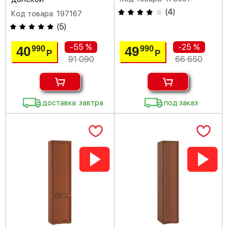
(
4
)
Код товара: 197167
(
5
)
-55 %
-25 %
40
49
990
990
Р
Р
91 090
66 650
доставка: завтра
под заказ