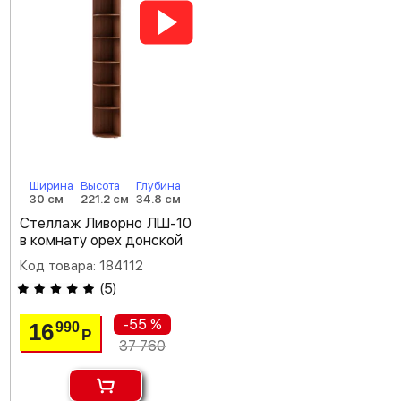
Ширина
Высота
Глубина
30 см
221.2 см
34.8 см
Стеллаж Ливорно ЛШ-10
в комнату орех донской
Код товара: 184112
(
5
)
-55 %
16
990
Р
37 760