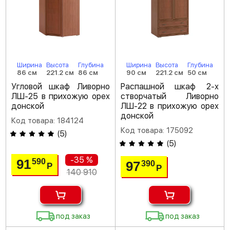
Ширина
Высота
Глубина
Ширина
Высота
Глубина
86 см
221.2 см
86 см
90 см
221.2 см
50 см
Угловой шкаф Ливорно
Распашной шкаф 2-х
ЛШ-25 в прихожую орех
створчатый Ливорно
донской
ЛШ-22 в прихожую орех
донской
Код товара: 184124
Код товара: 175092
(
5
)
(
5
)
-35 %
91
590
97
390
Р
Р
140 910
под заказ
под заказ