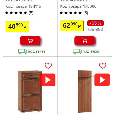
Код товара: 184115
Код товара: 175060
(
5
)
(
5
)
-55 %
62
990
40
590
Р
Р
139 980
под заказ
под заказ