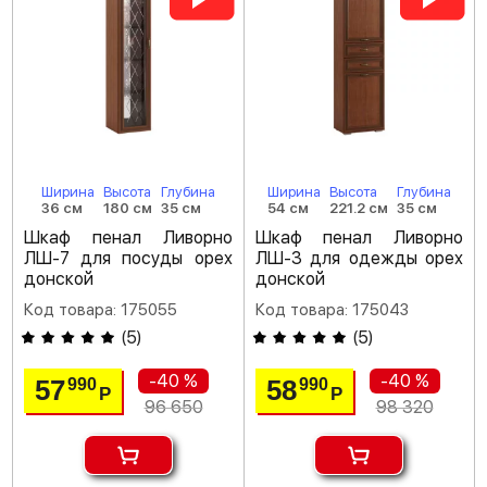
Ширина
Высота
Глубина
Ширина
Высота
Глубина
36 см
180 см
35 см
54 см
221.2 см
35 см
Шкаф пенал Ливорно
Шкаф пенал Ливорно
ЛШ-7 для посуды орех
ЛШ-3 для одежды орех
донской
донской
Код товара: 175055
Код товара: 175043
(
5
)
(
5
)
-40 %
-40 %
57
58
990
990
Р
Р
96 650
98 320