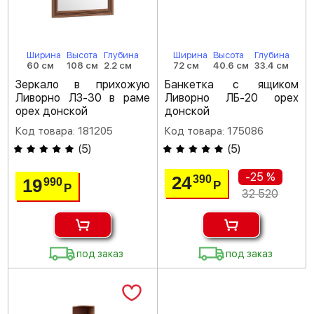
Ширина
Высота
Глубина
Ширина
Высота
Глубина
60 см
108 см
2.2 см
72 см
40.6 см
33.4 см
Зеркало в прихожую
Банкетка с ящиком
Ливорно ЛЗ-30 в раме
Ливорно ЛБ-20 орех
орех донской
донской
Код товара: 181205
Код товара: 175086
(
5
)
(
5
)
-25 %
24
390
19
990
Р
Р
32 520
под заказ
под заказ