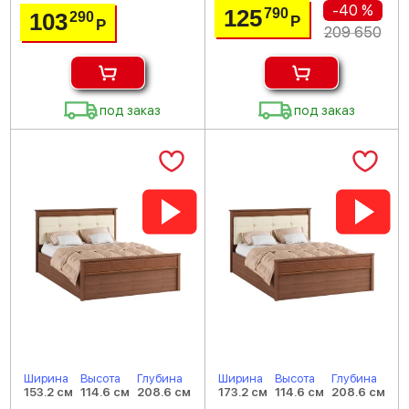
-40 %
125
790
103
290
Р
Р
209 650
под заказ
под заказ
Ширина
Высота
Глубина
Ширина
Высота
Глубина
153.2 см
114.6 см
208.6 см
173.2 см
114.6 см
208.6 см