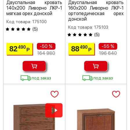
Двуспальная кровать
Двуспальная кровать
140х200 Ливорно ЛКР-1
160х200 Ливорно ЛКР-1
мягкая орех донской
ортопедическая орех
донской
Код товара: 175100
Код товара: 175103
(
5
)
(
5
)
-50 %
-55 %
82
88
490
490
Р
Р
164 980
196 640
под заказ
под заказ