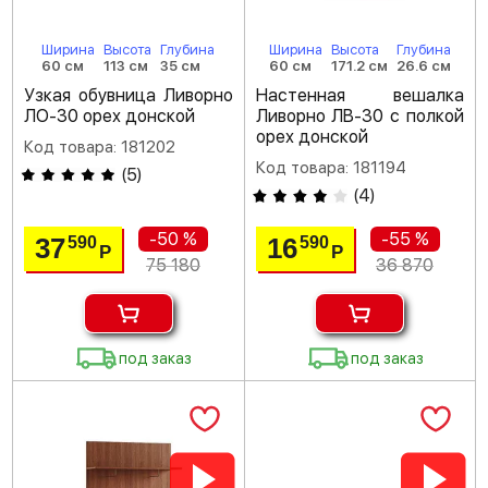
Ширина
Высота
Глубина
Ширина
Высота
Глубина
60 см
113 см
35 см
60 см
171.2 см
26.6 см
Узкая обувница Ливорно
Настенная вешалка
ЛО-30 орех донской
Ливорно ЛВ-30 с полкой
орех донской
Код товара: 181202
Код товара: 181194
(
5
)
(
4
)
-50 %
-55 %
37
16
590
590
Р
Р
75 180
36 870
под заказ
под заказ