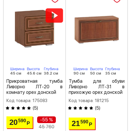
Ширина
Высота
Глубина
Ширина
Высота
Глубина
45 см
45.6 см
38.2 см
90 см
50 см
35 см
Прикроватная тумба
Тумба для обуви
Ливорно ЛТ-20 в
Ливорно ЛТ-31 в
комнату орех донской
прихожую орех донской
Код товара: 175083
Код товара: 181215
(
5
)
(
5
)
-55 %
20
590
21
590
Р
Р
45 760