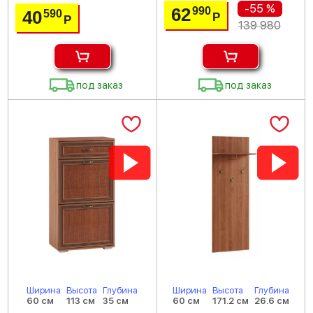
-55 %
62
990
40
590
Р
Р
139 980
под заказ
под заказ
Ширина
Высота
Глубина
Ширина
Высота
Глубина
60 см
113 см
35 см
60 см
171.2 см
26.6 см