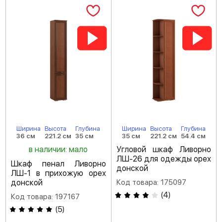
Ширина
Высота
Глубина
Ширина
Высота
Глубина
36 см
221.2 см
35 см
35 см
221.2 см
54.4 см
в наличии: мало
Угловой шкаф Ливорно
ЛШ-26 для одежды орех
Шкаф пенал Ливорно
донской
ЛШ-1 в прихожую орех
донской
Код товара: 175097
(
4
)
Код товара: 197167
(
5
)