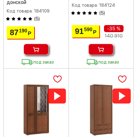
донской
Код товара: 184124
Код товара: 184109
(
5
)
(
5
)
-35 %
91
590
87
190
Р
Р
140 910
под заказ
под заказ