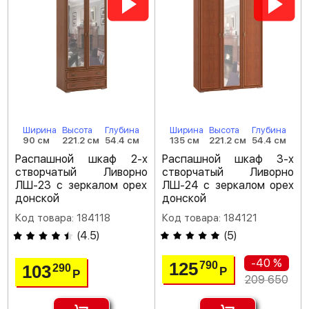
Ширина
Высота
Глубина
Ширина
Высота
Глубина
90 см
221.2 см
54.4 см
135 см
221.2 см
54.4 см
Распашной шкаф 2-х
Распашной шкаф 3-х
створчатый Ливорно
створчатый Ливорно
ЛШ-23 с зеркалом орех
ЛШ-24 с зеркалом орех
донской
донской
Код товара: 184118
Код товара: 184121
(
4.5
)
(
5
)
-40 %
125
790
103
290
Р
Р
209 650