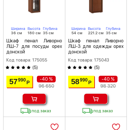
Ширина
Высота
Глубина
Ширина
Высота
Глубина
36 см
180 см
35 см
54 см
221.2 см
35 см
Шкаф пенал Ливорно
Шкаф пенал Ливорно
ЛШ-7 для посуды орех
ЛШ-3 для одежды орех
донской
донской
Код товара: 175055
Код товара: 175043
(
5
)
(
5
)
-40 %
-40 %
57
58
990
990
Р
Р
96 650
98 320
под заказ
под заказ