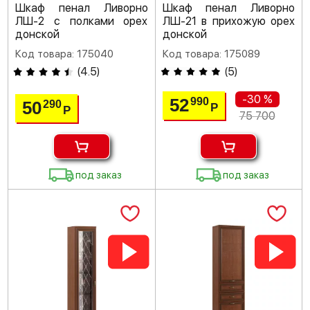
Шкаф пенал Ливорно
Шкаф пенал Ливорно
ЛШ-2 с полками орех
ЛШ-21 в прихожую орех
донской
донской
Код товара: 175040
Код товара: 175089
(
4.5
)
(
5
)
-30 %
52
990
50
290
Р
Р
75 700
под заказ
под заказ