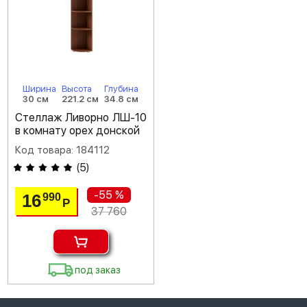
Ширина
Высота
Глубина
30 см
221.2 см
34.8 см
Стеллаж Ливорно ЛШ-10
в комнату орех донской
Код товара: 184112
(
5
)
-55 %
16
990
Р
37 760
под заказ