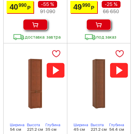
-55 %
-25 %
40
49
990
990
Р
Р
91 090
66 650
доставка: завтра
под заказ
Ширина
Высота
Глубина
Ширина
Высота
Глубина
54 см
221.2 см
35 см
45 см
221.2 см
54.4 см