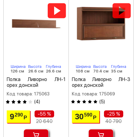
Ширина
Высота
Глубина
Ширина
Высота
Глубина
126 см
26.6 см
26.6 см
108 см
70.4 см
35 см
Полка Ливорно ЛН-1
Полка Ливорно ЛН-3
орех донской
орех донской
Код товара: 175063
Код товара: 175069
(
4
)
(
5
)
-55 %
-25 %
9
30
290
590
Р
Р
20 640
40 790