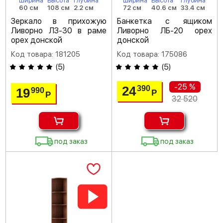
Ширина
Высота
Глубина
Ширина
Высота
Глубина
60 см
108 см
2.2 см
72 см
40.6 см
33.4 см
Зеркало в прихожую
Банкетка с ящиком
Ливорно ЛЗ-30 в раме
Ливорно ЛБ-20 орех
орех донской
донской
Код товара: 181205
Код товара: 175086
(
5
)
(
5
)
-25 %
24
390
19
990
Р
Р
32 520
под заказ
под заказ