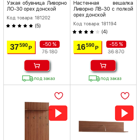
Узкая обувница Ливорно
Настенная вешалка
ЛО-30 орех донской
Ливорно ЛВ-30 с полкой
орех донской
Код товара: 181202
Код товара: 181194
(
5
)
(
4
)
-50 %
-55 %
37
16
590
590
Р
Р
75 180
36 870
под заказ
под заказ