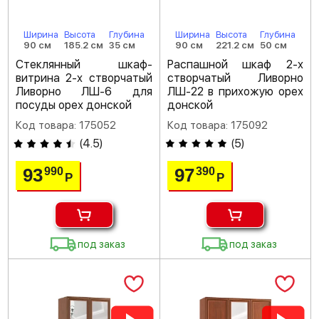
Ширина
Высота
Глубина
Ширина
Высота
Глубина
90 см
185.2 см
35 см
90 см
221.2 см
50 см
Стеклянный шкаф-
Распашной шкаф 2-х
витрина 2-х створчатый
створчатый Ливорно
Ливорно ЛШ-6 для
ЛШ-22 в прихожую орех
посуды орех донской
донской
Код товара: 175052
Код товара: 175092
(
4.5
)
(
5
)
93
97
990
390
Р
Р
под заказ
под заказ