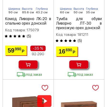
Ширина
Высота
Глубина
Ширина
Высота
Глубина
90 см
85.6 см
43.2 см
60 см
50 см
35 см
Комод Ливорно ЛК-20 в
Тумба для обуви
спальню орех донской
Ливорно ЛТ-30 в
прихожую орех донской
Код товара: 175079
Код товара: 181211
(
5
)
(
5
)
-35 %
59
990
16
690
Р
Р
92 290
под заказ
под заказ