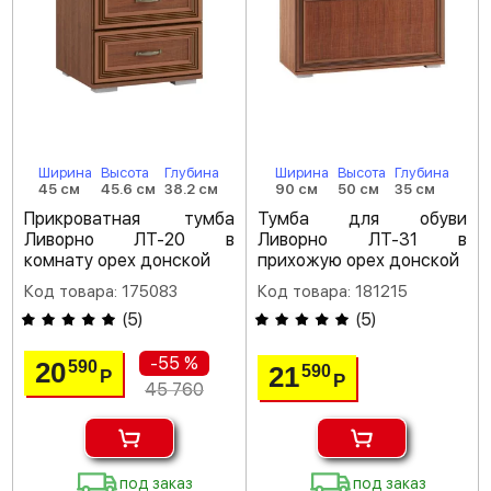
Ширина
Высота
Глубина
Ширина
Высота
Глубина
45 см
45.6 см
38.2 см
90 см
50 см
35 см
Прикроватная тумба
Тумба для обуви
Ливорно ЛТ-20 в
Ливорно ЛТ-31 в
комнату орех донской
прихожую орех донской
Код товара: 175083
Код товара: 181215
(
5
)
(
5
)
-55 %
20
590
21
590
Р
Р
45 760
под заказ
под заказ