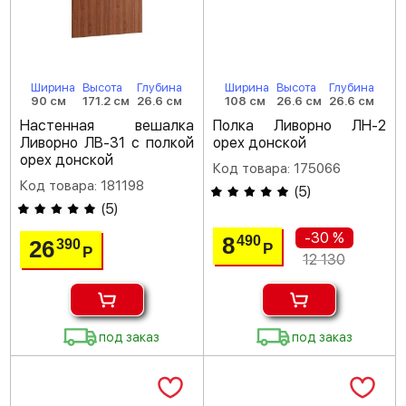
Ширина
Высота
Глубина
Ширина
Высота
Глубина
90 см
171.2 см
26.6 см
108 см
26.6 см
26.6 см
Настенная вешалка
Полка Ливорно ЛН-2
Ливорно ЛВ-31 с полкой
орех донской
орех донской
Код товара: 175066
Код товара: 181198
(
5
)
(
5
)
-30 %
8
490
26
390
Р
Р
12 130
под заказ
под заказ