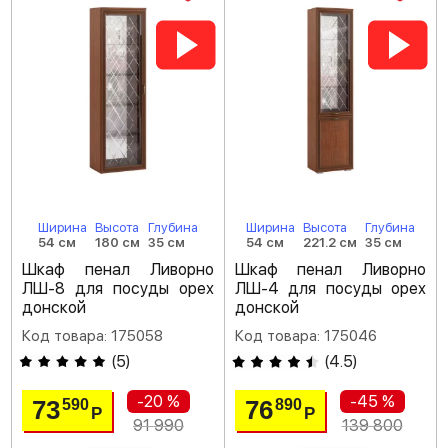
Ширина
Высота
Глубина
Ширина
Высота
Глубина
54 см
180 см
35 см
54 см
221.2 см
35 см
Шкаф пенал Ливорно
Шкаф пенал Ливорно
ЛШ-8 для посуды орех
ЛШ-4 для посуды орех
донской
донской
Код товара: 175058
Код товара: 175046
(
5
)
(
4.5
)
-20 %
-45 %
73
76
590
890
Р
Р
91 990
139 800