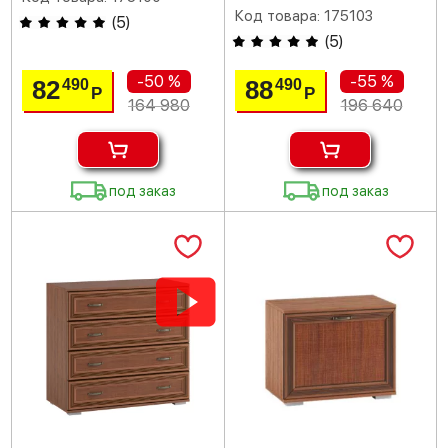
Код товара: 175103
(
5
)
(
5
)
-50 %
-55 %
82
88
490
490
Р
Р
164 980
196 640
под заказ
под заказ