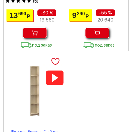
(
5
)
-30 %
-55 %
13
9
690
290
Р
Р
19 560
20 640
под заказ
под заказ
Ширина
Высота
Глубина