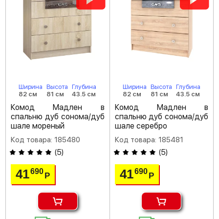
Ширина
Высота
Глубина
Ширина
Высота
Глубина
82 см
81 см
43.5 см
82 см
81 см
43.5 см
Комод Мадлен в
Комод Мадлен в
спальню дуб сонома/дуб
спальню дуб сонома/дуб
шале мореный
шале серебро
Код товара: 185480
Код товара: 185481
(
5
)
(
5
)
41
41
690
690
Р
Р