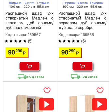
Ширина
Высота
Глубина
Ширина
Высота
Глубина
100 см
220 см
55.6 см
100 см
220 см
55.6 см
Распашной шкаф 2-х
Распашной шкаф 2-х
створчатый Мадлен с
створчатый Мадлен с
зеркалом дуб сонома/
зеркалом дуб сонома/
дуб шале мореный
дуб шале серебро
Код товара: 169567
Код товара: 169568
(
5
)
(
5
)
90
90
290
290
Р
Р
под заказ
под заказ