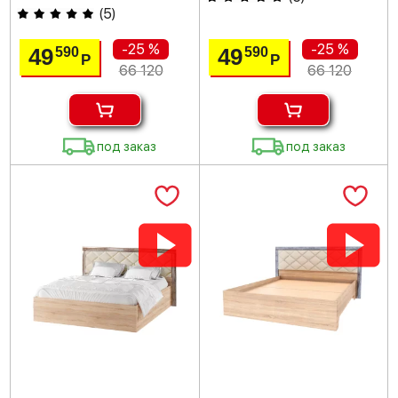
(
5
)
-25 %
-25 %
49
49
590
590
Р
Р
66 120
66 120
под заказ
под заказ