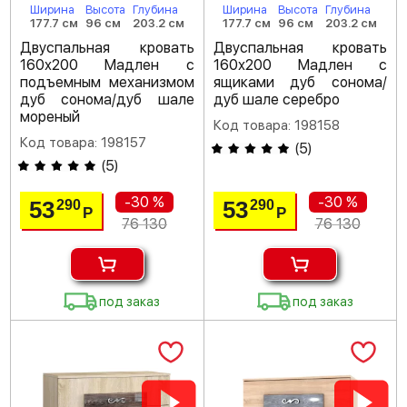
Ширина
Высота
Глубина
Ширина
Высота
Глубина
177.7 см
96 см
203.2 см
177.7 см
96 см
203.2 см
Двуспальная кровать
Двуспальная кровать
160х200 Мадлен с
160х200 Мадлен с
подъемным механизмом
ящиками дуб сонома/
дуб сонома/дуб шале
дуб шале серебро
мореный
Код товара: 198158
Код товара: 198157
(
5
)
(
5
)
-30 %
-30 %
53
53
290
290
Р
Р
76 130
76 130
под заказ
под заказ