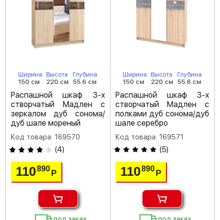
Ширина
Высота
Глубина
Ширина
Высота
Глубина
150 см
220 см
55.6 см
150 см
220 см
55.6 см
Распашной шкаф 3-х
Распашной шкаф 3-х
створчатый Мадлен с
створчатый Мадлен с
зеркалом дуб сонома/
полками дуб сонома/дуб
дуб шале мореный
шале серебро
Код товара: 169570
Код товара: 169571
(
4
)
(
5
)
110
110
890
890
Р
Р
под заказ
под заказ