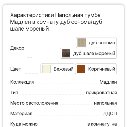
Характеристики Напольная тумба
Мадлен в комнату дуб сонома/дуб
шале мореный
дуб сонома
Декор
дуб шале мореный
Цвет
Бежевый
Коричневый
Коллекция
Мадлен
Тип
прикроватная
Место расположения
напольная
Материал
ЛДСП
Куда можно
в комнату, на