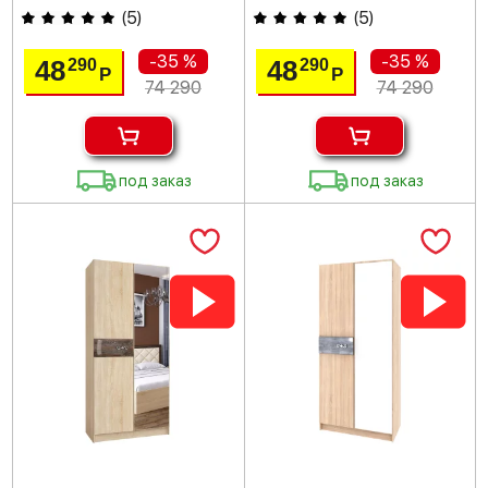
(
5
)
(
5
)
-35 %
-35 %
48
48
290
290
Р
Р
74 290
74 290
под заказ
под заказ