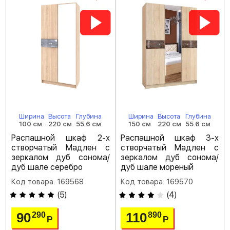
Ширина
Высота
Глубина
Ширина
Высота
Глубина
100 см
220 см
55.6 см
150 см
220 см
55.6 см
Распашной шкаф 2-х
Распашной шкаф 3-х
створчатый Мадлен с
створчатый Мадлен с
зеркалом дуб сонома/
зеркалом дуб сонома/
дуб шале серебро
дуб шале мореный
Код товара: 169568
Код товара: 169570
(
5
)
(
4
)
90
110
290
890
Р
Р