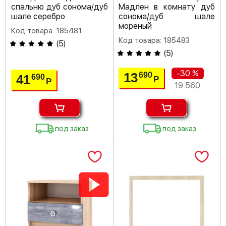
спальню дуб сонома/дуб
Мадлен в комнату дуб
шале серебро
сонома/дуб шале
мореный
Код товара: 185481
Код товара: 185483
(
5
)
(
5
)
-30 %
13
690
41
690
Р
Р
19 560
под заказ
под заказ