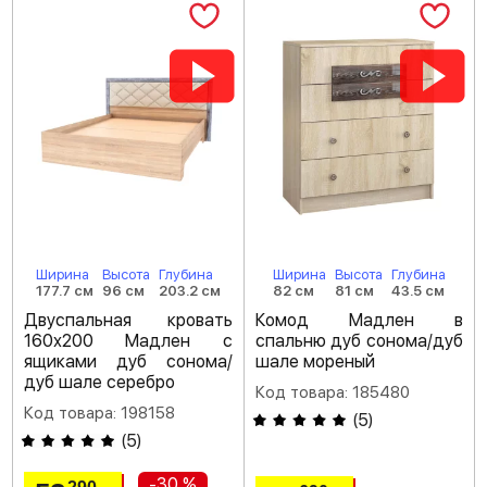
Ширина
Высота
Глубина
Ширина
Высота
Глубина
177.7 см
96 см
203.2 см
82 см
81 см
43.5 см
Двуспальная кровать
Комод Мадлен в
160х200 Мадлен с
спальню дуб сонома/дуб
ящиками дуб сонома/
шале мореный
дуб шале серебро
Код товара: 185480
Код товара: 198158
(
5
)
(
5
)
-30 %