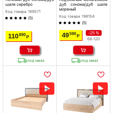
шале серебро
дуб сонома/дуб шале
мореный
Код товара: 169571
Код товара: 198154
(
5
)
(
5
)
-25 %
49
590
110
890
Р
Р
66 120
под заказ
под заказ