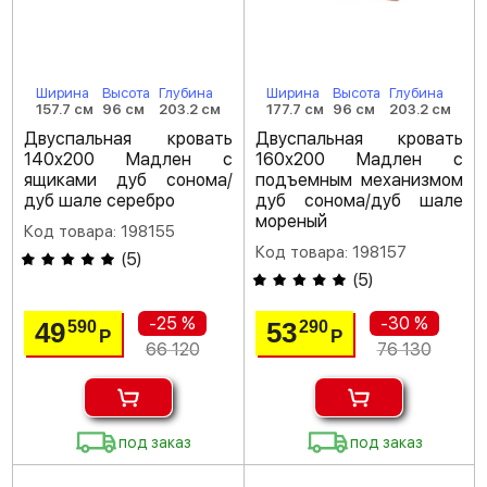
Ширина
Высота
Глубина
Ширина
Высота
Глубина
157.7 см
96 см
203.2 см
177.7 см
96 см
203.2 см
Двуспальная кровать
Двуспальная кровать
140х200 Мадлен с
160х200 Мадлен с
ящиками дуб сонома/
подъемным механизмом
дуб шале серебро
дуб сонома/дуб шале
мореный
Код товара: 198155
Код товара: 198157
(
5
)
(
5
)
-25 %
-30 %
49
53
590
290
Р
Р
66 120
76 130
под заказ
под заказ