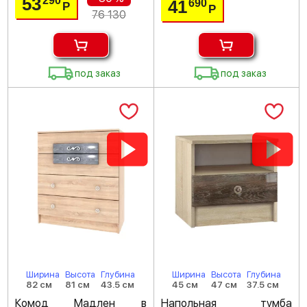
53
290
41
690
Р
Р
76 130
под заказ
под заказ
Ширина
Высота
Глубина
Ширина
Высота
Глубина
82 см
81 см
43.5 см
45 см
47 см
37.5 см
Комод Мадлен в
Напольная тумба