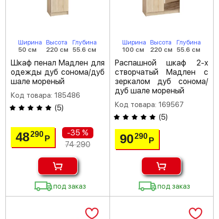
Ширина
Высота
Глубина
Ширина
Высота
Глубина
50 см
220 см
55.6 см
100 см
220 см
55.6 см
Шкаф пенал Мадлен для
Распашной шкаф 2-х
одежды дуб сонома/дуб
створчатый Мадлен с
шале мореный
зеркалом дуб сонома/
дуб шале мореный
Код товара: 185486
Код товара: 169567
(
5
)
(
5
)
-35 %
48
290
90
290
Р
Р
74 290
под заказ
под заказ