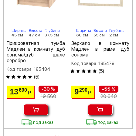
Ширина
Высота
Глубина
Ширина
Высота
Глубина
45 см
47 см
37.5 см
80 см
55 см
2 см
Прикроватная тумба
Зеркало в комнату
Мадлен в комнату дуб
Мадлен в раме дуб
сонома/дуб шале
сонома
серебро
Код товара: 185478
Код товара: 185484
(
5
)
(
5
)
-30 %
-55 %
13
9
690
290
Р
Р
19 560
20 640
под заказ
под заказ